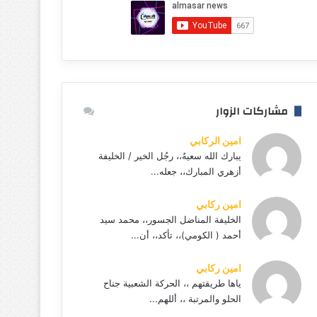
مشاركات الزوار
امين الركابي
يبارك الله سعيهُ،، رجُل الخير / الخليفة
أزهري المبارك،، جعله...
امين ركابي
الخليفة المناضل الجسور،، محمد سيد
أحمد ( الكومي)،، تأكد،، أن...
امين ركابي
ياها طريقتهم ،، الحركة الشعبية جناح
الحلو والمرتبة ،، أللهم...