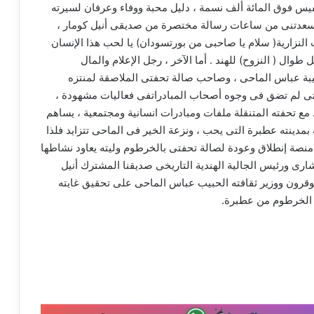
فيس فوق المائة ألف نسمة ، دليل محبة ووفاء وعرفان لسيرته
أسعدتنى من ساعات رسالة مختصرة من صديقى أنيل كومار ،
النزارية( سلام يا صاحبى من بورتسودان) يا لحب هذا الإنسان
طوال ( النزوح) للهند . أما الآخر ، رجل الإعلام والمال
يبة عباس الماحى ، وصاحب صالة تحفتى الملاصقة لمنتزه
التى لم تضق فى وجوه أصحاب المبادراتفى فعاليات مشهودة ،
مع تحفته المتنقلة ملفات ومبادرات انسانية ومجتمعية ، يساهم
بمدينته عطبرة التى يحب ، ونزعة الخير فى الماحى تتزايد فلذا
نصة إنطلاق وعودة لصالة تحفتى بالخرطوم وليته يعاود نشاطها
ارى ورئيس الجالية الهندية التاريخى صديقنا المشترك أنيل
أبوقرون ووزير ثقافته الحبيب عباس الماحى على تحقيق غايته
 الخرطوم من عطبرة.