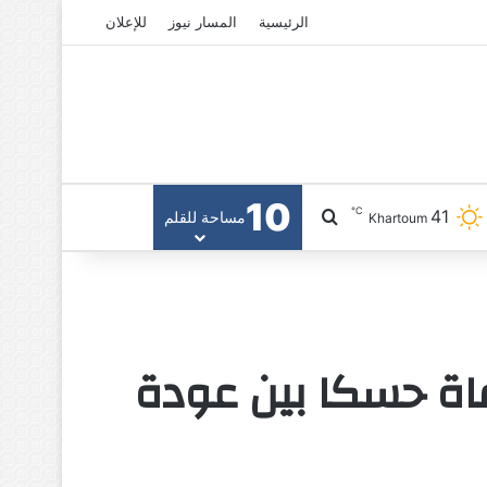
الرئيسية
المسار نيوز
للإعلان
10
℃
41
بحث عن
مساحة للقلم
Khartoum
فاة حسكا بين عودة