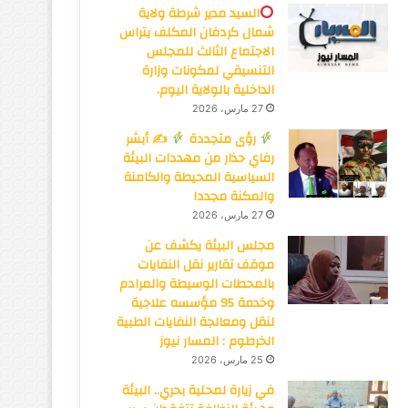
السيد مدير شرطة ولاية
شمال كردفان المكلف يتراس
الاجتماع الثالث للمجلس
التنسيقي لمكونات وزارة
الداخلية بالولاية اليوم.
27 مارس، 2026
رؤى متجددة
✍
أبشر
رفاي حذار من مهددات البيئة
السياسية المحيطة والكامنة
والمكنة مجددا
27 مارس، 2026
مجلس البيئة يكشف عن
موقف تقارير نقل النفايات
بالمحطات الوسيطة والمرادم
وخدمة 95 مؤسسه علاجية
لنقل ومعالجة النفايات الطبية
الخرطوم : المسار نيوز
25 مارس، 2026
في زيارة لمحلية بحري.. البيئة