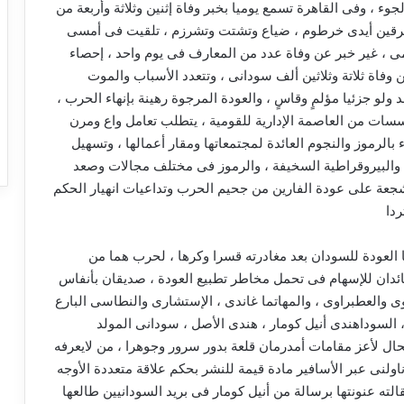
وء ، وفى القاهرة تسمع يوميا بخبر وفاة إثنين وثلاثة وأربعة من
تفرقين أيدى خرطوم ، ضياع وتشتت وتشرزم ، تلقيت فى أمسى
مى ، غير خبر عن وفاة عدد من المعارف فى يوم واحد ، إحصاء
ة ثلاتة وثلاثين ألف سودانى ، وتتعدد الأسباب والموت
 ولو جزئيا مؤلمٍ وقاسٍ ، والعودة المرجوة رهينة بإنهاء الحرب ،
سسات من العاصمة الإدارية للقومية ، يتطلب تعامل واع ومرن
بالرموز والنجوم العائدة لمجتمعاتها ومقار أعمالها ، وتسهيل
ة والبيروقراطية السخيفة ، والرموز فى مختلف مجالات وصعد
جعة على عودة الفارين من جحيم الحرب وتداعيات انهيار الحكم
دا
 العودة للسودان بعد مغادرته قسرا وكرها ، لحرب هما من
ائدان للإسهام فى تحمل مخاطر تطبيع العودة ، صديقان بأنفاس
اوى والعطبراوى ، والمهاتما غاندى ، الإستشارى والنطاسى البارع
لسوداهندى أنيل كومار ، هندى الأصل ، سودانى المولد
حال لأعز مقامات أمدرمان قلعة بدور سرور وجوهرا ، من لايعرفه
اولنى عبر الأسافير مادة قيمة للنشر بحكم علاقة متعددة الأوجه
الته عنونتها برسالة من أنيل كومار فى بريد السودانيين طالعها