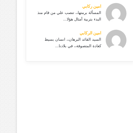
امين ركابي
المسألة برمتها،، تنصب علي من قام منذ
البدء بتربية أمثال هؤلا...
امين الركابي
السيد القائد البرهان،، انسان بسيط
كعادة المتصوفة،، في بلادنا...