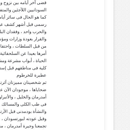
قضى آخر أيامه بين نزوح ولج
ر
السودانيين اللآجئين والم
و
ن
كما هو الحال فى سائر أيا
ي
رسمى قبل أشهر كشف عن وفا
ا
والحرب واحد ، وفقدان البلد
والقرار بعودة وزارات ومؤ
من قبل السلطات ، واحتفاء 
أمرها بعيدا عن السلحفائي
الحياة ، أبواب مشرعة ومش
كلية فى مناطقهم قبل إستر
عطبرة للخرطوم
ثم شخصيتان مميزتان آثرتا
ضحاياها ، موجودان الآن ع
أمدرمان والخليل ، والأتبر
فى طب الكلى والمسالك ، ا
والنشأة بودمدنى قبل الأرت
وقبل عودته لبورتسودان ، ن
تجمعنا وجيرة أمدرمان ، مق