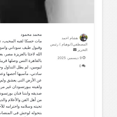
محمد محمود
هشام احمد
مات حسكا لقبه المحبب، ت
المصطفي(ابوهيام ) رئيس
وقبول طيف سوداني واسع،
التحرير
أ
الله لاجئا بالعزيزة مصر، ب
ر
9 ديسمبر، 2025
بالقاهرة التس وصلها قريبا
س
0
ل
ليومين، لم يطل التداول و
ب
سادتي، مآسيها أحصها وعد 
ر
عن الأرض التى يعشق ولم ي
ي
ولقيته ببورتسودان غير مر
د
صديقه وابننا فنان بورتسو
ا
إ
من أهل الفن والأعلام وا
ل
تحيته وسلامه واحترامه لل
ك
بتحوله لوحش فى المنصات و
ت