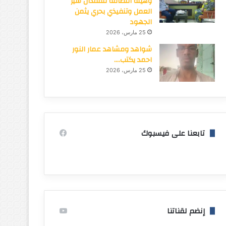
وهيئة النظافة تتفقدان سير
العمل وتنفيذي بحري يثمن
الجهود
25 مارس، 2026
شواهد ومشاهد عمار النور
احمد يكتب….
25 مارس، 2026
تابعنا على فيسبوك
إنضم لقناتنا