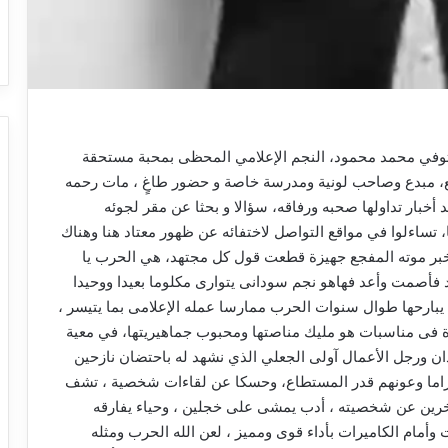
وفي محمد محمود، النجم الإعلامي المحظى بمحبة مستحقة
 مبدع وصاحب لونية ومدرسة خاصة و حضور طاغٍ ، مات رحمه
عد أخبار تداولها صحبه ورفاقه، سؤالا و بحثا عن مقر لجوئه
، تساءلوا في مواقع التواصل لاختفائه عن ظهور معتاد هنا وهناك
خبر موته المفجع جهيزة قطعت قول كل مجتهد، هي الحرب يا
فأصمت وأعد فهاهو نجم سودانى يتوارى مكلوما بعيدا ووحيدا
بارحها طوال سنوات الحرب ممارسا عمله الإعلامى بما يتيسر ،
ة فى مناسبات هو مليك مناصتها ومحبوب جماهيريتها، في معية
دان ورجل الأعمال آولى الجعلي الذي نشهد له باحتضان نازحين
لدراما وعونهم قدر المستطاع، وحسكا عن لقاءات شخصية ، تشف
آخرين عن شخصيته ، أدب يمشى على خجلين ، وحياء يفارقه
أمام الكاميرات بأداء قوى ومميز ، لعن الله الحرب ومثله