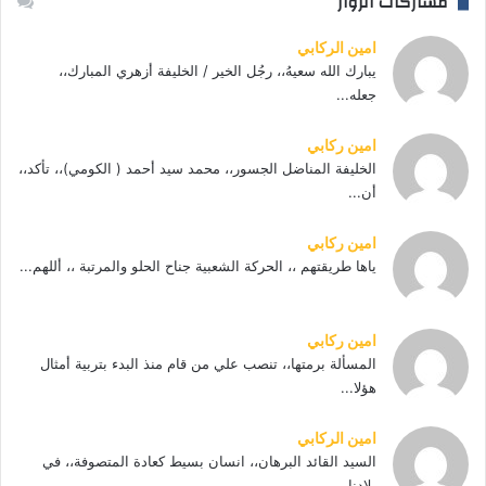
مشاركات الزوار
امين الركابي
يبارك الله سعيهُ،، رجُل الخير / الخليفة أزهري المبارك،،
جعله...
امين ركابي
الخليفة المناضل الجسور،، محمد سيد أحمد ( الكومي)،، تأكد،،
أن...
امين ركابي
ياها طريقتهم ،، الحركة الشعبية جناح الحلو والمرتبة ،، أللهم...
امين ركابي
المسألة برمتها،، تنصب علي من قام منذ البدء بتربية أمثال
هؤلا...
امين الركابي
السيد القائد البرهان،، انسان بسيط كعادة المتصوفة،، في
بلادنا...