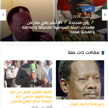
الأخبار
الأخبار المحلية
27 مارس، 2026
رؤى متجددة
✍
أبشر رفاي حذار من
25 مارس، 2026
مهددات البيئة السياسية المحيطة والكامنة
والمكنة مجددا
مقالات ذات صلة
مجلس البيئة يكشف عن موقف تقارير نقل
النفايات بالمحطات الوسيطة والمرادم وخدمة 95
مؤسسه علاجية لنقل ومعالجة النفايات الطبية
الخرطوم : المسار نيوز
القولد: انطلاق العمل في فتح
مسار الطريق الخدمي “ناوا
السليم” بدعم شعبي ورسمى
رحيل قامة إذاعية كبيرة…
28 يناير، 2026