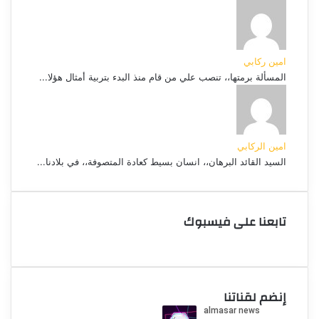
امين ركابي
المسألة برمتها،، تنصب علي من قام منذ البدء بتربية أمثال هؤلا...
امين الركابي
السيد القائد البرهان،، انسان بسيط كعادة المتصوفة،، في بلادنا...
تابعنا على فيسبوك
إنضم لقناتنا