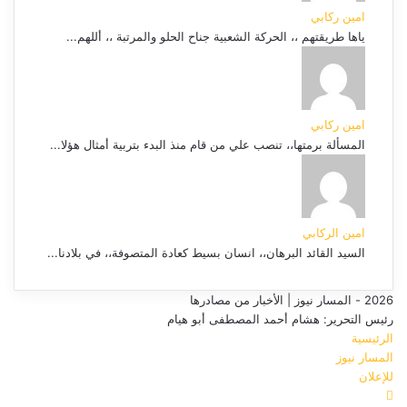
امين ركابي
ياها طريقتهم ،، الحركة الشعبية جناح الحلو والمرتبة ،، أللهم...
امين ركابي
المسألة برمتها،، تنصب علي من قام منذ البدء بتربية أمثال هؤلا...
امين الركابي
السيد القائد البرهان،، انسان بسيط كعادة المتصوفة،، في بلادنا...
2026 - المسار نيوز | الأخبار من مصادرها
رئيس التحرير: هشام أحمد المصطفى أبو هيام
الرئيسية
المسار نيوز
للإعلان
فيسبوك