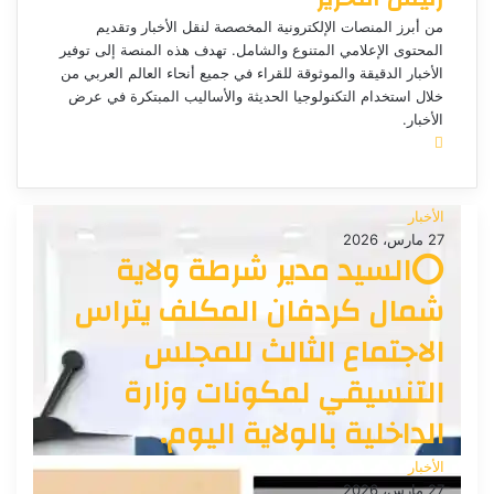
من أبرز المنصات الإلكترونية المخصصة لنقل الأخبار وتقديم
المحتوى الإعلامي المتنوع والشامل. تهدف هذه المنصة إلى توفير
الأخبار الدقيقة والموثوقة للقراء في جميع أنحاء العالم العربي من
خلال استخدام التكنولوجيا الحديثة والأساليب المبتكرة في عرض
الأخبار.
م
و
ق
ع
الأخبار
ا
27 مارس، 2026
⭕السيد مدير شرطة ولاية
ل
و
شمال كردفان المكلف يتراس
ي
ب
الاجتماع الثالث للمجلس
التنسيقي لمكونات وزارة
الداخلية بالولاية اليوم.
الأخبار
27 مارس، 2026