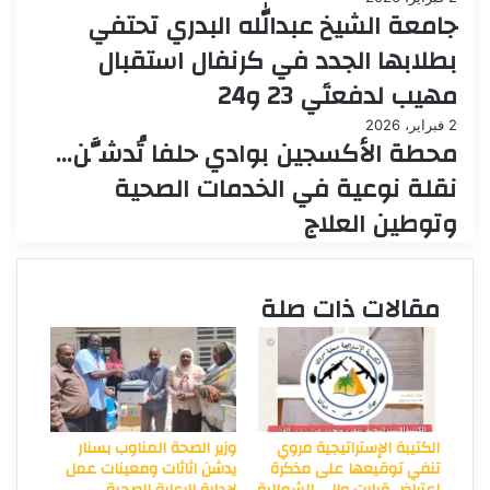
جامعة الشيخ عبدالله البدري تحتفي
بطلابها الجدد في كرنفال استقبال
مهيب لدفعتَي 23 و24
2 فبراير، 2026
محطة الأكسجين بوادي حلفا تُدشَّن…
نقلة نوعية في الخدمات الصحية
وتوطين العلاج
مقالات ذات صلة
الكتيبة الإستراتيجية مروي
وزير الصحة المناوب بسنار
تنفي توقيعها على مذكرة
يدشن اثاثات ومعينات عمل
اعتراض قرارت والي الشمالية
لإدارة الرعاية الصحية