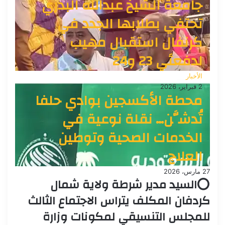
جامعة الشيخ عبدالله البدري
تحتفي بطلابها الجدد في
كرنفال استقبال مهيب
لدفعتَي 23 و24
الأخبار
2 فبراير، 2026
محطة الأكسجين بوادي حلفا
تُدشَّن… نقلة نوعية في
الخدمات الصحية وتوطين
العلاج
27 مارس، 2026
⭕السيد مدير شرطة ولاية شمال
كردفان المكلف يتراس الاجتماع الثالث
للمجلس التنسيقي لمكونات وزارة