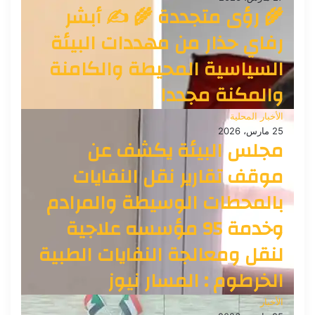
🌾 رؤى متجددة 🌾 ✍️ أبشر
رفاي حذار من مهددات البيئة
السياسية المحيطة والكامنة
والمكنة مجددا
الأخبار المحلية
25 مارس، 2026
مجلس البيئة يكشف عن
موقف تقارير نقل النفايات
بالمحطات الوسيطة والمرادم
وخدمة 95 مؤسسه علاجية
لنقل ومعالجة النفايات الطبية
الخرطوم : المسار نيوز
الأخبار