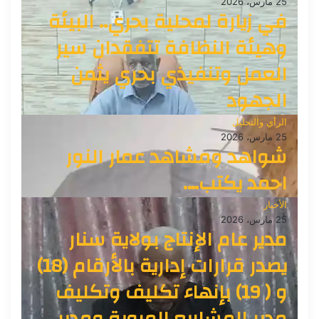
25 مارس، 2026
في زيارة لمحلية بحري.. البيئة
وهيئة النظافة تتفقدان سير
العمل وتنفيذي بحري يثمن
الجهود
الرأي والتحليل
25 مارس، 2026
شواهد ومشاهد عمار النور
احمد يكتب….
الأخبار
25 مارس، 2026
مدير عام الإنتاج بولاية سنار
يصدر قرارات إدارية بالأرقام (18)
و ( 19) بإنهاء تكليف وتكليف
مدير المشاريع المروية ومدير