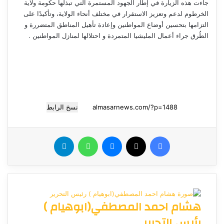
جاءت هذه الزيارة في إطار الجهود المستمرة التي تبذلها حكومة ولاية
الخرطوم لدعم وتعزيز الاستقرار في مختلف أنحاء الولاية، وتأكيدًا على
التزامها بتحسين أوضاع المواطنين وإعادة تأهيل المناطق المتضررة و
الطُرق جراء أعمال المليشيا المتمردة و احتلالها لمنازل المواطنين .
نسخ الرابط
فيسبوك
‫X
ماسنجر
واتساب
تيلقرام
هشام احمد المصطفي(ابوهيام )
رئيس التحرير