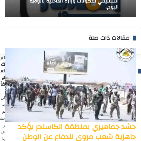
التنسيقي لمكونات وزارة الداخلية بالولاية
اليوم.
مقالات ذات صلة
اتر
ك
تع
لي
قاً
لن
يت
م
نش
حشد جماهيري بمنطقة الكاسنجر يؤكد
ر
عن
جاهزية شعب مروي للدفاع عن الوطن
وا