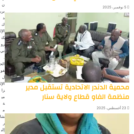
ن
5 نوفمبر، 2025
بري
د
ك
الإل
كت
رو
ني
.
الح
قو
ل
الإل
محمية الدندر الاتحادية تستقبل مدير
زا
منظمة الفاو قطاع ولاية سنار
مي
ة
23 أغسطس، 2025
م
شا
ر
إلي