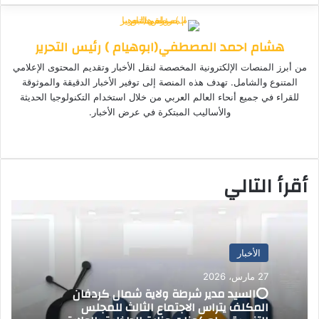
ل
ي
ا
ا
ا
ي
X
ب
ت
ل
س
س
س
ر
هشام احمد المصطفي(ابوهيام ) رئيس التحرير
ب
ن
ن
ق
س
ي
ا
و
ر
ج
ج
د
من أبرز المنصات الإلكترونية المخصصة لنقل الأخبار وتقديم المحتوى الإعلامي
ا
ر
ر
ك
ب
ا
المتنوع والشامل. تهدف هذه المنصة إلى توفير الأخبار الدقيقة والموثوقة
م
إ
للقراء في جميع أنحاء العالم العربي من خلال استخدام التكنولوجيا الحديثة
ل
والأساليب المبتكرة في عرض الأخبار.
ك
موق
ت
ع
ر
الوي
و
أقرأ التالي
ب
ن
ي
ا
الأخبار
27 مارس، 2026
⭕السيد مدير شرطة ولاية شمال كردفان
المكلف يتراس الاجتماع الثالث للمجلس