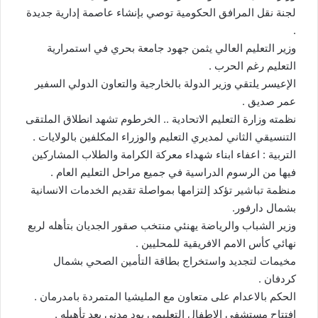
لجنة نقل المرافق الحكومية توصي بإنشاء عاصمة إدارية جديدة
.
وزير التعليم العالي يثمن جهود جامعة بحري في استمرارية
التعليم رغم الحرب .
الإعيسر يلتقي وزير الدولة بالخارجية والتعاون الدولي السفير
عمر صديق .
نظمته وزارة التعليم الاتحادية .. الخرطوم تشهد انطلاق الملتقى
التنسيقي الثاني لمديري التعليم والوزراء المكلفين بالولايات .
التربية : اعفاء ابناء شهداء معركة الكرامة والطلاب المشاركين
فيها من الرسوم الدراسية في جميع مراحل التعليم العام .
منظمة تباشير تؤكد إلتزامها بمواصلة تقديم الخدمات الانسانية
بشمال دارفور.
وزير الشباب والرياضة يهنئي منتخب صقور الجديان بتأهله لربع
نهائي كأس الامم الافريقية للمحليين .
مخيمات لتجديد واستخراج بطاقة التأمين الصحي بشمال
كردفان .
الحكم بالاعدام على متعاون مع المليشيا المتمردة بامدرمان .
افتتاح مستشفى الاطفال التعليمي بود مدني بعد تأهيله .