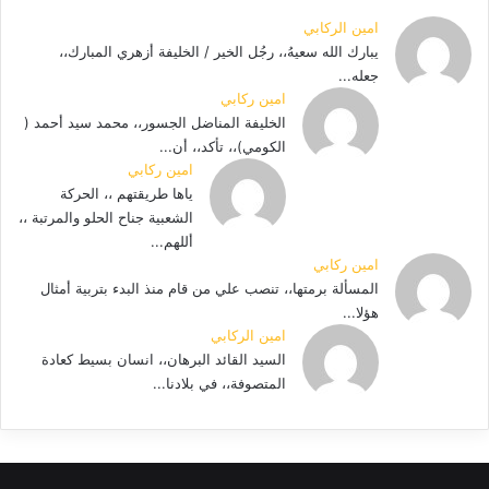
امين الركابي
يبارك الله سعيهُ،، رجُل الخير / الخليفة أزهري المبارك،،
جعله...
امين ركابي
الخليفة المناضل الجسور،، محمد سيد أحمد (
الكومي)،، تأكد،، أن...
امين ركابي
ياها طريقتهم ،، الحركة
الشعبية جناح الحلو والمرتبة ،،
أللهم...
امين ركابي
المسألة برمتها،، تنصب علي من قام منذ البدء بتربية أمثال
هؤلا...
امين الركابي
السيد القائد البرهان،، انسان بسيط كعادة
المتصوفة،، في بلادنا...