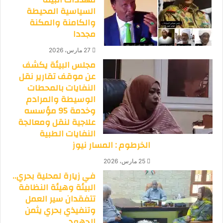
السياسية المحيطة
والكامنة والمكنة
مجددا
27 مارس، 2026
مجلس البيئة يكشف
عن موقف تقارير نقل
النفايات بالمحطات
الوسيطة والمرادم
وخدمة 95 مؤسسه
علاجية لنقل ومعالجة
النفايات الطبية
الخرطوم : المسار نيوز
25 مارس، 2026
في زيارة لمحلية بحري..
البيئة وهيئة النظافة
تتفقدان سير العمل
وتنفيذي بحري يثمن
الجهود