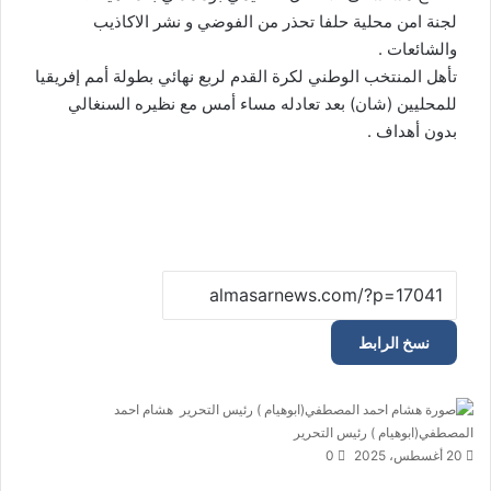
لجنة امن محلية حلفا تحذر من الفوضي و نشر الاكاذيب
والشائعات .
تأهل المنتخب الوطني لكرة القدم لربع نهائي بطولة أمم إفريقيا
للمحليين (شان) بعد تعادله مساء أمس مع نظيره السنغالي
بدون أهداف .
نسخ الرابط
هشام احمد
المصطفي(ابوهيام ) رئيس التحرير
أ
20 أغسطس، 2025
0
ر
س
ت
ف
و
م
م