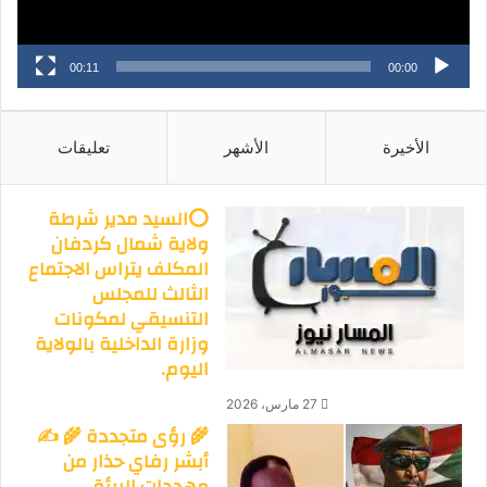
00:11
00:00
الأخيرة
الأشهر
تعليقات
⭕السيد مدير شرطة
ولاية شمال كردفان
المكلف يتراس الاجتماع
الثالث للمجلس
التنسيقي لمكونات
وزارة الداخلية بالولاية
اليوم.
27 مارس، 2026
🌾 رؤى متجددة 🌾 ✍️
أبشر رفاي حذار من
مهددات البيئة