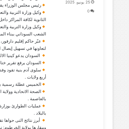
25 يونيو، 2025
رئيس مجلس الوزراء يقف ع
س
0
ل
وكيل وزارة التربية والت
ب
الثانوية لكافة المراكز داخ
ر
وكيل وزارة التربية والت
ي
الشعب السوداني ببناء الم
د
عبّر حاكم إقليم دارفور
ا
إ
لتعاونها في تسهيل إيصال ا
ل
السودان يدعو كينيا الالت
ك
السودان يرفع تقرير ختام
ت
سلوى آدم بنية تقود وفد
ر
أربع ولايات .
و
ن
الخميس عطلة رسمية بمناسبة
ي
الصحة الاتحادية وولاية
ا
بالعاصمة .
عمليات الطوارئ بوزارة
بالبلاد .
أبرز نتائج التى حواها ت