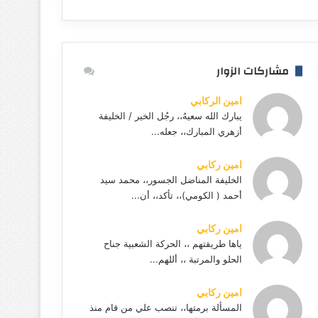
مشاركات الزوار
امين الركابي
يبارك الله سعيهُ،، رجُل الخير / الخليفة
أزهري المبارك،، جعله...
امين ركابي
الخليفة المناضل الجسور،، محمد سيد
أحمد ( الكومي)،، تأكد،، أن...
امين ركابي
ياها طريقتهم ،، الحركة الشعبية جناح
الحلو والمرتبة ،، أللهم...
امين ركابي
المسألة برمتها،، تنصب علي من قام منذ