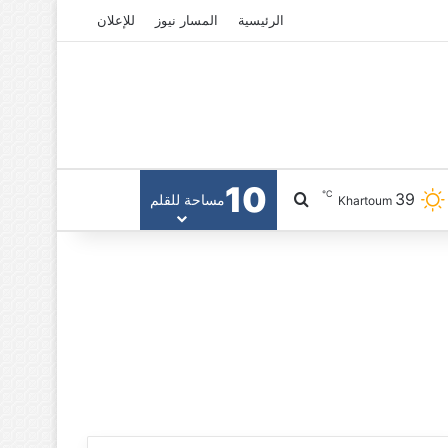
الرئيسية
المسار نيوز
للإعلان
10
℃
39
بحث عن
مساحة للقلم
Khartoum