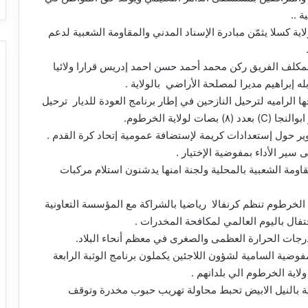
 ..
لاية كسلا يثمّن مبادرة الإسناد المدني والمقاومة الشعبية لدعم
كلف الفريق ركن محمد أحمد حسن احمد إدريس قرارا ولائيا
ه إبراهيم مديرا لمصلحة الأراضي بالولاية .
الراميه لترحيل النازحين في إطار برنامج العودة للديار ترحيل
وير حول إستعدادات كريمة لإستضافة عمومية إتحاد كرة القدم .
سير الأداء بمفوضية الإختيار .
اومة الشعبية بالمحلية ولجنة امنها يدشنون استلام مركبات
الخرطوم تنظم كرنفالا رياضيا بالشراكة مع المؤسسة التعاونية
فال باليوم العالمي لمكافحة المخدرات .
درجات الحرارة العظمى والصغرى في معظم أنحاء البلاد.
ضية السامية لشؤون اللاجئين يكملون برنامج الوثبة الرابعة
لاية الخرطوم الي بلدانهم .
ة بالنيل الابيض تحبط محاولة تهريب حبوب مخدرة وتوقف