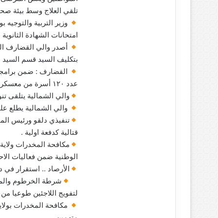
تلقي العلاج وسط بيئة صحية
وزير التربية والتوجيه بو
امتحانات الشهادة الثانوية .
أصدر والي القضارف الم
بتكليف السيد قسم السيد بل
القضارف : ضمن برامجها 
عدد ١٢٠ أسرة من معسكر ابوالنجا (C) بعدد (٨) بصات لولاية الخرطوم.
والي الشمالية يتلقى تن
والي الشمالية يطلع على 
تنفيذي دلقو ورئيس المق
قتالية كدفعة اولية .
مكافحة المخدرات ولاية 
الوطنية ضمن فعاليات الاحت
الأرصاد .. استقرار في 
شرطة الخرطوم والمفو
لتفويج اللاجئين طوعيا من و
مكافحة المخدرات بولاي
متهمين .