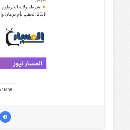
شرطة ولاية الخرطوم با
ال26 الجقب بأم درمان والحملة تضبط عدد 48 من الأسلحة الرشاشة وتوقف متهمين .