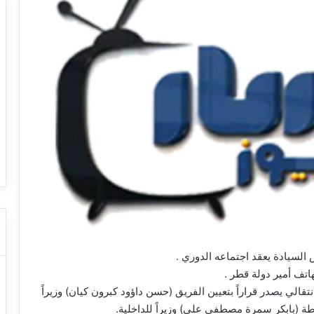
السيادة يعقد اجتماعه الدوري .
تف أمير دولة قطر .
قالي يصدر قراراً بتعيين الفريق (حسن داؤود كبرون كيان) وزيراً
طة (بابكر سمرة مصطفى علي) وزيراً للداخلية.