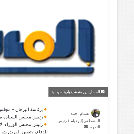
المسار نيوز منصة إخبارية سودانية
برئاسة البرهان – مجلس 
هشام احمد
رئيس مجلس السيادة يها
المصطفي(ابوهيام ) رئيس
رئيس مجلس الوزراء الانت
التحرير
أ
للدفاع، وتعيين الفريق شر
ر