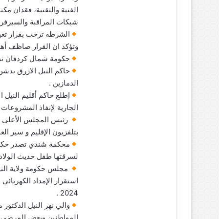
الفنية والتقنية، فقدان مكتب
شبكات المراقبة والسيرفر
الشرطة ترحب بقرار تعي
وتؤكد ان القرار صاظف أهله
حكومة شمال كردفان تجيز 
حاكم النبل الازرق يدش
الدمازين .
إطلع حاكم أقليم النيل ا
الجارية لإنفاذ المشروعات 
رئيس المجلس الأعلى للث
بتلفزيون الإقليم و سير ال
لسرقتها طفل حديث الولادة
مجلس حكومة ولاية النيل
استقرار الإمداد الكهربائي 
2024 .
والي نهر النيل الدكتور
المواطنين وبعض المرضى و