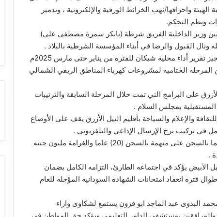
ة الهيئة واحراقها/نهب الخرائط الورقية والإلكترونية ، وتدمير
ات ونظم التحكم.
ين وزير الداخلية الفريق شرطة (بابكر سمرة مصطفى علي)
 ونال القبول والرضا في أبناء المؤسسة الشرطية بالبلاد .
تقرير أداء محلية شيكان للفترة من يناير حتى مارس 2025م
ن المرحلة الختامية لمشروعات كهرباء المناطق الريفي الشمالي
لأزرق على البرامج التي تمت خلال المرحلة السابقة والترتيبات
المستقبلية بمجلس السلام .
قافة والإعلام والسياحة بأقليم النيل الأزرق يقف على الأوضاع
عمل في تركيب برج الإرسال الإذاعي والتلفزيوني .
محكمة شندي تصدر حكما بالسجن على متهمة بالسجن (20) عاما والغرامة مليون جنيه
 .
 الأبيض يؤكد في اجتماعه الطارئ، التزامه الكامل بضمان
طوال فترة انعقاد امتحانات الشهادة السودانية المؤجلة للعام
 محمد البدوى عبد الماجد ابو قرون يستمع لشكاوى واراء
المرافقين بمستشفى الدامر التعليمي ويؤكد حق المواطن في