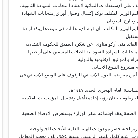
لي الإستعدادات النهائية لإنعقاد إمتحانات الشهادة الثانوية .
عليم الوزير المكلف يؤكد إكتمال وصول أوراق إمتحانات الشهادة
ل وخارج السودان.
عليم الوزير المكلف : أن قيام الإمتحانات في موعدها يؤكد إرادة
ستقبل.
، القائد مني أركو مناوي، عن شكره العميق للحكومة التشادية
متحانات الشهادة السودانية للطلاب المقيمين على أراضيها.
زام بالمواثيق الإقليمية والدولية .
 مشروع التنوع الاحيائي.
اً من مفوضية العون الإنساني للوقوف على الوضع الإنساني فى
 العام الهجري الجديد ١٤٤٧ه‍ .
 الخرطوم يبحثان رؤية إعادة تأهيل وتشغيل المؤسسات العلاجية
 الصحة يعقد اجتماعه بمقر الوزارة ويستعرض الاوضاع الصحية
قرير لجنة حصر موجودات الهيئة العامة للأبحاث الجيولوجية
ومقارها بولاية الخرطوم: تدمير شبه كامل للمقر الرئيسي بنسبة 95%، تلف معظم المعامل