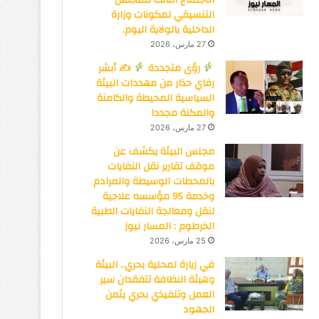
التنسيقي لمكونات وزارة
الداخلية بالولاية اليوم.
27 مارس، 2026
رؤى متجددة
✍
أبشر
رفاي حذار من مهددات البيئة
السياسية المحيطة والكامنة
والمكنة مجددا
27 مارس، 2026
مجلس البيئة يكشف عن
موقف تقارير نقل النفايات
بالمحطات الوسيطة والمرادم
وخدمة 95 مؤسسه علاجية
لنقل ومعالجة النفايات الطبية
الخرطوم : المسار نيوز
25 مارس، 2026
في زيارة لمحلية بحري.. البيئة
وهيئة النظافة تتفقدان سير
العمل وتنفيذي بحري يثمن
الجهود