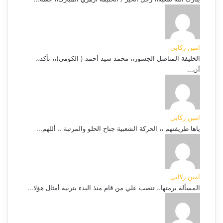
امين ركابي
الخليفة المناضل الجسور،، محمد سيد أحمد ( الكومي)،، تأكد،،
أن...
امين ركابي
ياها طريقتهم ،، الحركة الشعبية جناح الحلو والمرتبة ،، أللهم...
امين ركابي
المسألة برمتها،، تنصب علي من قام منذ البدء بتربية أمثال هؤلا...