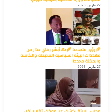
27 مارس، 2026
🌾 رؤى متجددة 🌾 ✍️ أبشر رفاي حذار من
مهددات البيئة السياسية المحيطة والكامنة
والمكنة مجددا
27 مارس، 2026
مجلس البيئة يكشف عن موقف تقارير نقل