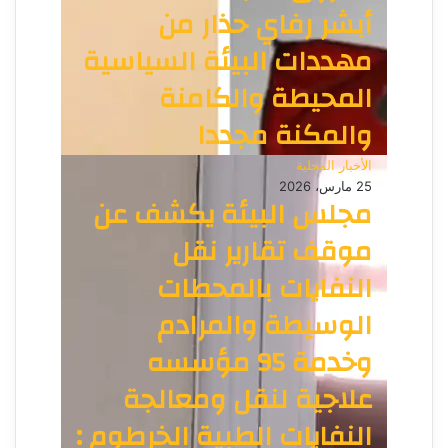
أبشر رفاي حذار من
مهددات البيئة السياسية
المحيطة والكامنة
والمكنة مجددا
الأخبار المحلية
25 مارس، 2026
مجلس البيئة يكشف عن
موقف تقارير نقل
النفايات بالمحطات
الوسيطة والمرادم
وخدمة 95 مؤسسه
علاجية لنقل ومعالجة
النفايات الطبية الخرطوم :