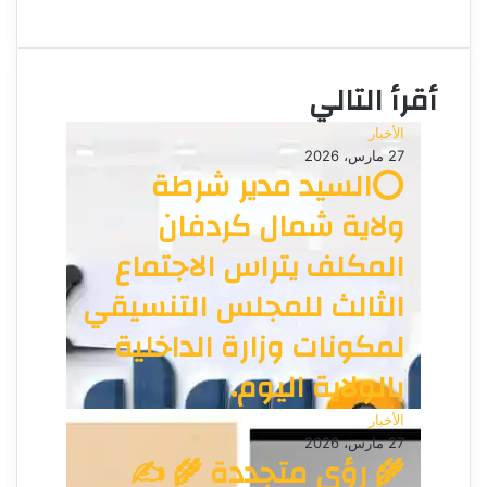
م
و
و
ن
ق
ي
ع
ا
أقرأ التالي
ا
ل
الأخبار
و
27 مارس، 2026
ي
⭕السيد مدير شرطة
ب
ولاية شمال كردفان
المكلف يتراس الاجتماع
الثالث للمجلس التنسيقي
لمكونات وزارة الداخلية
بالولاية اليوم.
الأخبار
27 مارس، 2026
🌾 رؤى متجددة 🌾 ✍️