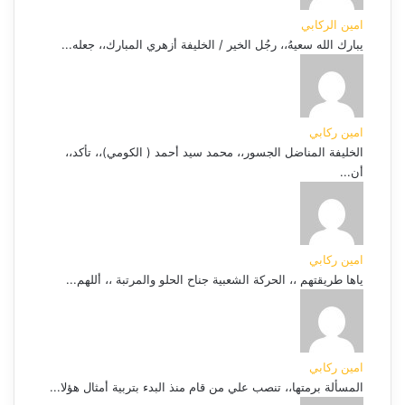
امين الركابي
يبارك الله سعيهُ،، رجُل الخير / الخليفة أزهري المبارك،، جعله...
امين ركابي
الخليفة المناضل الجسور،، محمد سيد أحمد ( الكومي)،، تأكد،،
أن...
امين ركابي
ياها طريقتهم ،، الحركة الشعبية جناح الحلو والمرتبة ،، أللهم...
امين ركابي
المسألة برمتها،، تنصب علي من قام منذ البدء بتربية أمثال هؤلا...