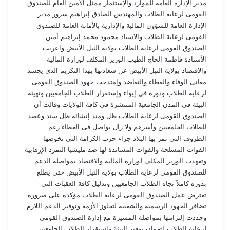
مدير الإدارة العامة للموارد والإستثمار ممثل الأمين العام للصندوق
القومى لرعاية الطلاب والمهندس الصادق إبراهيم سرور مدير
الإدارة العامة للشؤون المالية والإدارية بالأمانة العامة للصندوق
القومى لرعاية الطلاب والاستاذ محمود محمد إبراهيم أمين
الصندوق القومى لرعاية الطلاب بولاية النيل الأبيض واعربت
الأستاذة فاطمة الحاج الطيب الوزير المكلف لوزارة المالية
والاقتصاد بولاية النيل الأبيض عن سعادتها بهذا التكريم الذى يجسد
معانى الوفاء والعطاء والتعاضد وإمتدحت جهود الصندوق القومى
لرعاية الطلاب ودوره فى إيواء وإستقرار الطلاب الجامعيين وتهيئة
البيئة فى المدن الجامعية المنتشرة فى كافة الولايات وقالت أن
الصندوق القومى لرعاية الطلاب ظل ومنذ إنشائه ظل سند وعضد
للطلاب الجامعيين وأسرهم ولا زال يواصل فى العطاء رغم
الظروف التى تمر بها البلاد جراء حرب الكرامة التى تخوضها
القوات المسلحة والقوات المساندة لها ضد مليشيا التمرد الإرهابية
وتعهدت الوزير المكلف لوزارة المالية والاقتصاد بمواصلة الدعم
للصندوق القومى لرعاية الطلاب بولاية النيل الأبيض حتى يطلع
بدوره كاملآ تجاه الطلاب الجامعيين وتذليل كافة العقبات التى
تعترض عمل الصندوق القومى لرعاية الطلاب مؤكدة على ضرورة
تضافر الجهود الرسمية والشعبية لتجاوز الأزمة وتوفير الدعم اللازم
وجددت إلتزامها بمواصلة المسيرة مع إدارة الصندوق القومى
لرعاية الطلاب لضمان توفير البيئة وإستقرار الطلاب الجامعيين.