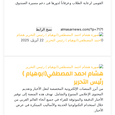
القومى لرعاية الطلاب وعرفانآ لدورها فى دعم مسيرة الصندوق.
نسخ الرابط
هشام
0
احمد المصطفي(ابوهيام ) رئيس التحرير
أ
22 أبريل، 2025
ف
م
م
ت
و
ر
ي
X
ا
ا
ا
ي
س
س
س
ت
ل
س
ل
ب
ن
ن
ق
س
ب
و
ج
ج
ا
ر
ر
هشام احمد المصطفي(ابوهيام )
ك
ر
ر
ا
ب
ي
م
د
رئيس التحرير
ا
إ
من أبرز المنصات الإلكترونية المخصصة لنقل الأخبار وتقديم
ل
المحتوى الإعلامي المتنوع والشامل. تهدف هذه المنصة إلى توفير
ك
الأخبار الدقيقة والموثوقة للقراء في جميع أنحاء العالم العربي من
ت
خلال استخدام التكنولوجيا الحديثة والأساليب المبتكرة في عرض
الأخبار.
ر