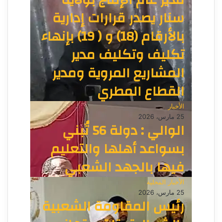
مدير عام الإنتاج بولاية
سنار يصدر قرارات إدارية
بالأرقام (18) و ( 19) بإنهاء
تكليف وتكليف مدير
المشاريع المروية ومدير
القطاع المطري
الأخبار
25 مارس، 2026
الوالي : دولة 56 تُبني
بسواعد أهلها والتعليم
فيها بالجهد الشعبي
الأخبار المحلية
25 مارس، 2026
رئيس المقاومة الشعبية