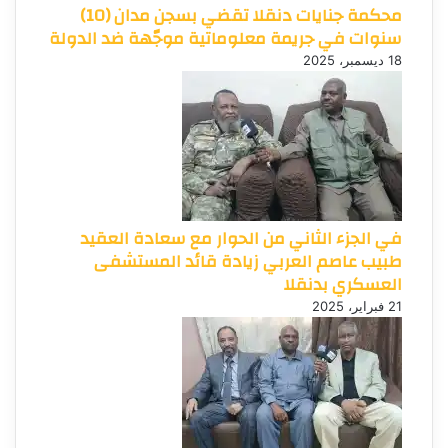
محكمة جنايات دنقلا تقضي بسجن مدان (10)
سنوات في جريمة معلوماتية موجّهة ضد الدولة
18 ديسمبر، 2025
في الجزء الثاني من الحوار مع سعادة العقيد
طبيب عاصم العربي زيادة قائد المستشفى
العسكري بدنقلا
21 فبراير، 2025