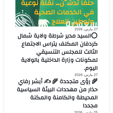
حلفا تُدشَّن… نقلة نوعية
في الخدمات الصحية
وتوطين العلاج
27 مارس، 2026
⭕السيد مدير شرطة ولاية شمال
كردفان المكلف يتراس الاجتماع
الثالث للمجلس التنسيقي
لمكونات وزارة الداخلية بالولاية
اليوم.
27 مارس، 2026
🌾 رؤى متجددة 🌾 ✍️ أبشر رفاي
حذار من مهددات البيئة السياسية
المحيطة والكامنة والمكنة
مجددا
25 مارس، 2026