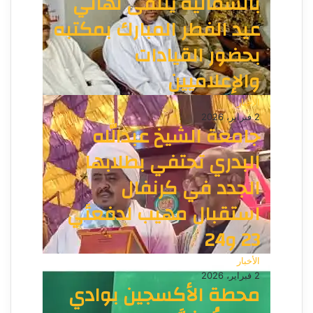
بالشمالية يتلقى تهاني
عيد الفطر المبارك بمكتبه
بحضور القيادات
والإعلاميين
الأخبار
2 فبراير، 2026
جامعة الشيخ عبدالله
البدري تحتفي بطلابها
الجدد في كرنفال
استقبال مهيب لدفعتَي
23 و24
الأخبار
2 فبراير، 2026
محطة الأكسجين بوادي