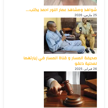
شواهد ومشاهد عمار النور احمد يكتب….
25 مارس، 2026
صحيفة المسار و قناة المسار في زيارتهما
لمحلية دلقو
26 فبراير، 2025