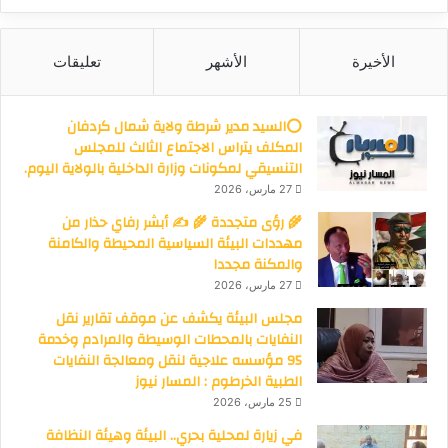
الأخيرة
الأشهر
تعليقات
⭕السيد مدير شرطة ولاية شمال كردفان
المكلف يتراس الاجتماع الثالث للمجلس
التنسيقي لمكونات وزارة الداخلية بالولاية اليوم.
27 مارس، 2026
🌾 رؤى متجددة 🌾 ✍️ أبشر رفاي حذار من
مهددات البيئة السياسية المحيطة والكامنة
والمكنة مجددا
27 مارس، 2026
مجلس البيئة يكشف عن موقف تقارير نقل
النفايات بالمحطات الوسيطة والمرادم وخدمة
95 مؤسسه علاجية لنقل ومعالجة النفايات
الطبية الخرطوم : المسار نيوز
25 مارس، 2026
في زيارة لمحلية بحري.. البيئة وهيئة النظافة