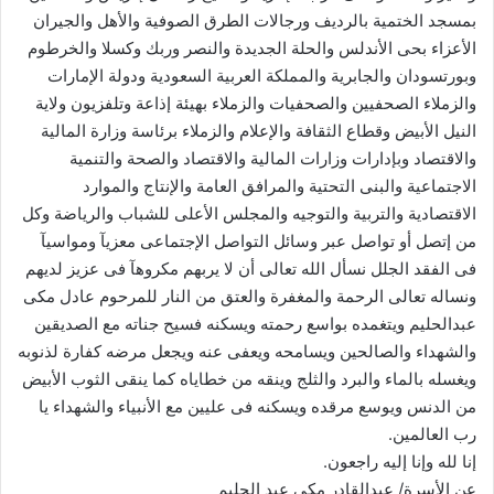
بمسجد الختمية بالرديف ورجالات الطرق الصوفية والأهل والجيران
الأعزاء بحى الأندلس والحلة الجديدة والنصر وربك وكسلا والخرطوم
وبورتسودان والجابرية والمملكة العربية السعودية ودولة الإمارات
والزملاء الصحفيين والصحفيات والزملاء بهيئة إذاعة وتلفزيون ولاية
النيل الأبيض وقطاع الثقافة والإعلام والزملاء برئاسة وزارة المالية
والاقتصاد وبإدارات وزارات المالية والاقتصاد والصحة والتنمية
الاجتماعية والبنى التحتية والمرافق العامة والإنتاج والموارد
الاقتصادية والتربية والتوجيه والمجلس الأعلى للشباب والرياضة وكل
من إتصل أو تواصل عبر وسائل التواصل الإجتماعى معزيآ ومواسيآ
فى الفقد الجلل نسأل الله تعالى أن لا يربهم مكروهآ فى عزيز لديهم
ونساله تعالى الرحمة والمغفرة والعتق من النار للمرحوم عادل مكى
عبدالحليم ويتغمده بواسع رحمته ويسكنه فسيح جناته مع الصديقين
والشهداء والصالحين ويسامحه ويعفى عنه ويجعل مرضه كفارة لذنوبه
ويغسله بالماء والبرد والثلج وينقه من خطاياه كما ينقى الثوب الأبيض
من الدنس ويوسع مرقده ويسكنه فى عليين مع الأنبياء والشهداء يا
رب العالمين.
إنا لله وإنا إليه راجعون.
عن الأسرة/ عبدالقادر مكي عبد الحليم