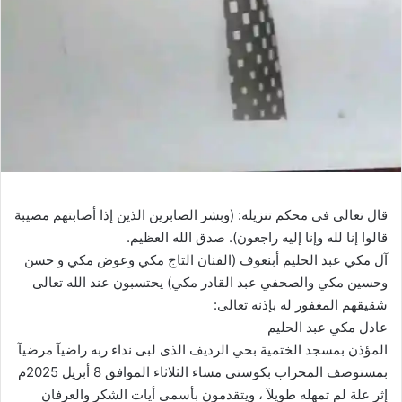
قال تعالى فى محكم تنزيله: (وبشر الصابرين الذين إذا أصابتهم مصيبة
قالوا إنا لله وإنا إليه راجعون). صدق الله العظيم.
آل مكي عبد الحليم أبنعوف (الفنان التاج مكي وعوض مكي و حسن
وحسين مكي والصحفي عبد القادر مكي) يحتسبون عند الله تعالى
شقيقهم المغفور له بإذنه تعالى:
عادل مكي عبد الحليم
المؤذن بمسجد الختمية بحي الرديف الذى لبى نداء ربه راضيآ مرضيآ
بمستوصف المحراب بكوستى مساء الثلاثاء الموافق 8 أبريل 2025م
إثر علة لم تمهله طويلآ ، ويتقدمون بأسمى أيات الشكر والعرفان