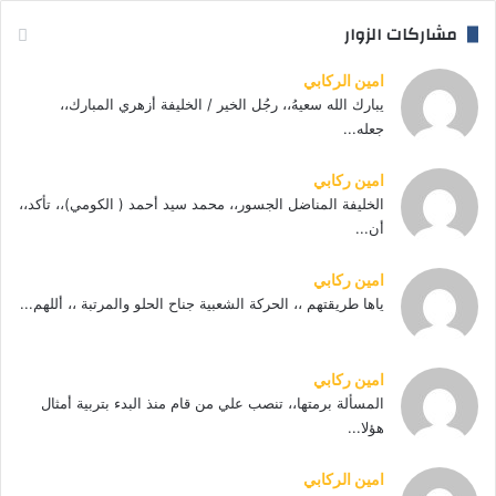
مشاركات الزوار
امين الركابي
يبارك الله سعيهُ،، رجُل الخير / الخليفة أزهري المبارك،،
جعله...
امين ركابي
الخليفة المناضل الجسور،، محمد سيد أحمد ( الكومي)،، تأكد،،
أن...
امين ركابي
ياها طريقتهم ،، الحركة الشعبية جناح الحلو والمرتبة ،، أللهم...
امين ركابي
المسألة برمتها،، تنصب علي من قام منذ البدء بتربية أمثال
هؤلا...
امين الركابي