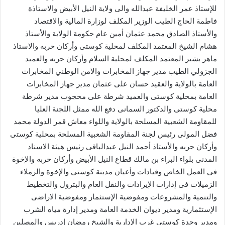
للإستاذ عمر الخليفة عبدالله والى ولاية النيل الأبيض والاستاذة
فاطمة الحاج الطيب الوزير المكلف لوزارة المالية والاقتصاد
والأستاذ الصادق محمد عثمان أمين عام حكومة الولاية والأستاذ
هشام الشيخ المعتمد المكلف لمحلية كوستى وأركان حربه والاستاذ
ماهر بشير المعتمد المكلف لمحلية السلام وأركان حربه والعميد
الجزولي الطيب مدير جهاز المخابرات والامن الوطني المخابرات
العامة بالولاية والعقيد حسان على عثمان مدير جهاز المخابرات
العامة بمحلية كوستى والعميد شرطة على محجوب مدير شرطة
محلية كوستى والدكتور السمانى دفع الله ممثل اللجنة العليا
للمقاومة الشعبية المسلحة بالولاية واللواء معاش قمر الدولة محمد
فضل المولى رئيس لجنة المقاومة الشعبية المسلحة بمحلية كوستى
وأركان حربه والأستاذ أحمد النيل عبدالباقى رئيس هيئة الاسناد
المدنى بلواء البراء بن مالك قطاع النيل الأبيض وأركان حربه والإخوة
فى العمل الخاص وقيادات وأعيان مدينة كوستى والإخوة والزملاء
الزميلات فى إدارات الإيرادات والنقل العام والبترول والتخطيط
والتنمية والمشروعات ومفوضية الإستثمار ومفوضية الاراضى
الإستثمارية ومدير ديوان الخدمة العامة ومدير إدارة مياه الشرب
ومدير وحدة كوستى غرب الإدارية والشيخ رمضان إدريس والمصلين