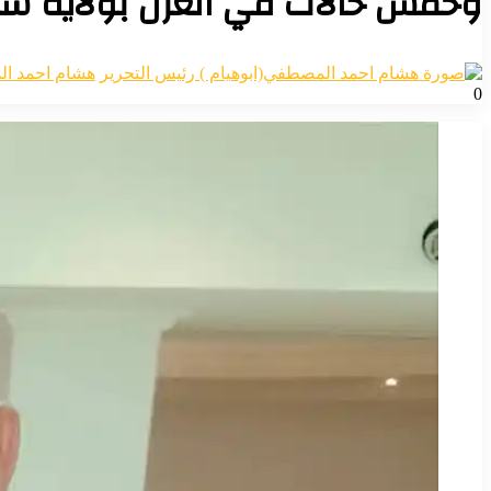
وخمس حالات في العزل بولاية سنا
هشام احمد ال
0