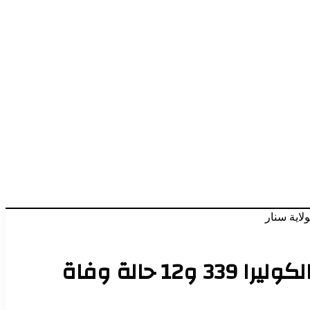
ارتفاع حالات الشفاء إلى 323 حالة شفاء من جملة تراكمي الاشتباه بالكوليرا 339 و12 حالة وفاة