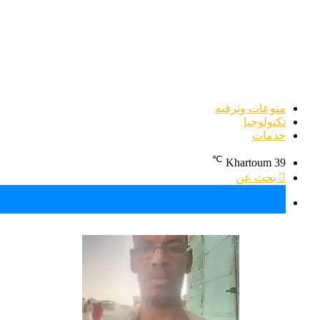
منوعات وترفيه
تكنولوجيا
خدمات
℃
Khartoum
39
بحث عن