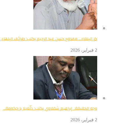
كر البلقاء… ممدوح حسن عبد الرحيم يكتب: طرائف البلهاء
2 فبراير، 2026
وجه الحقيقة.. إبراهيم شقلاوي يكتب: دلّعينا يا حكومة…
2 فبراير، 2026