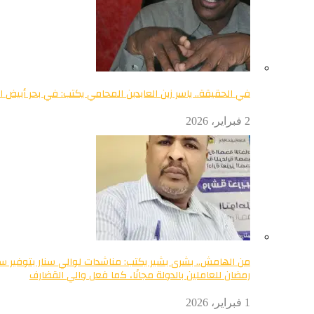
في الحقيقة.. ياسر زين العابدين المحامي يكتب: في بحر أبيض الا
2 فبراير، 2026
من الهامش.. بشرى بشير يكتب: مناشدات لوالي سنار بتوفير س
رمضان للعاملين بالدولة مجانًا، كما فعل والي القضارف
1 فبراير، 2026