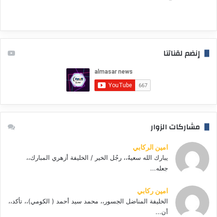
إنضم لقناتنا
مشاركات الزوار
امين الركابي
يبارك الله سعيهُ،، رجُل الخير / الخليفة أزهري المبارك،،
جعله...
امين ركابي
الخليفة المناضل الجسور،، محمد سيد أحمد ( الكومي)،، تأكد،،
أن...