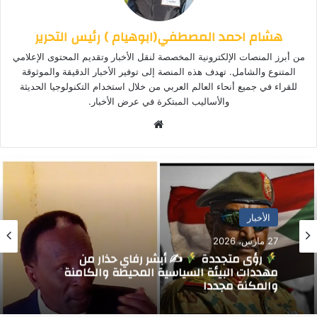
هشام احمد المصطفي(ابوهيام ) رئيس التحرير
من أبرز المنصات الإلكترونية المخصصة لنقل الأخبار وتقديم المحتوى الإعلامي
المتنوع والشامل. تهدف هذه المنصة إلى توفير الأخبار الدقيقة والموثوقة
للقراء في جميع أنحاء العالم العربي من خلال استخدام التكنولوجيا الحديثة
والأساليب المبتكرة في عرض الأخبار.
موق
ع
الوي
ب
الأخبار المحلية
الأخبار
25 مارس، 2026
27 مارس، 2026
مجلس البيئة يكشف عن موقف تقارير نقل
رؤى متجددة
✍
أبشر رفاي حذار من
النفايات بالمحطات الوسيطة والمرادم وخدمة 95