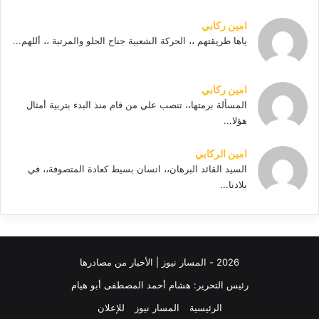
امين ركابي
ياها طريقتهم ،، الحركة الشعبية جناح الحلو والمرتبة ،، أللهم...
امين ركابي
المسألة برمتها،، تنصب علي من قام منذ البدء بتربية أمثال
هؤلا...
امين الركابي
السيد القائد البرهان،، انسان بسيط كعادة المتصوفة،، في
بلادنا...
2026 - المسار نيوز | الأخبار من مصادرها
رئيس التحرير: هشام أحمد المصطفى أبو هيام
الرئيسية
المسار نيوز
للإعلان