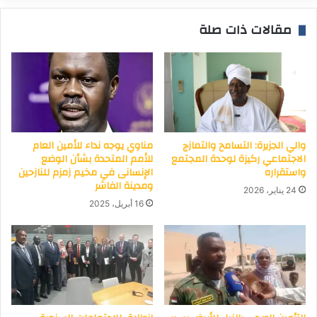
مهددات البيئة السياسية المحيطة والكامنة
مؤسسه علاجية لنقل ومعالجة النفايات الطبية
والمكنة مجددا
الخرطوم : المسار نيوز
مقالات ذات صلة
والي الجزيرة: التسامح والتمازج
مناوي يوجه نداء للأمين العام
الاجتماعي ركيزة لوحدة المجتمع
للأمم المتحدة بشأن الوضع
واستقراره
الإنسانى في مخيم زمزم للنازحين
ومدينة الفاشر
24 يناير، 2026
16 أبريل، 2025