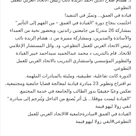
التطوعى
قيادة في العمق… وتميّز في التنفيذ!
اختُتمت بنجاح دورة “القيادة في العمق – من الفهم إلى التأثير”
بمشاركة 26 متدربًا من جامعتين رائدتين، وبحضور نخبة من العمداء
والأساتذة والمديرين، وبمشاركة مميزة من د. هشام الريدة نائب
رئيس الاتحاد العربي للعمل التطوعي، ود. وائل المستشار الإعلامي
للاتحاد. قام بالتدريب د محمد عبدالحميد سيداحمد خبير القيادة
والتطوير المؤسسي واستشاري التدريب بالاتحاد العربي للعمل
التطوعي.
الدورة كانت تفاعلية، تطبيقية، ومليئة بالمبادرات الملهمة.
تم اقتراح وتطوير 23 مبادرة قيادية لمعالجة قضايا جامعية ومجتمعية،
تعكس وعيًا حقيقيًا بدور الطالب والجامعة في خدمة المجتمع.
“القيادة ليست موقعًا… بل أثر يُصنع من الداخل ويُترجم إلى مبادرة.”
ابقي زولا ليهو قيمة
القيادة في العمق #مبادرةجامعية #الاتحاد العربي للعمل
التطوعى#ابقي زولا ليهو قيمة