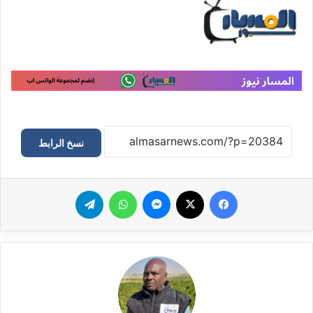
نسخ الرابط
فيسبوك
‫X
ماسنجر
واتساب
تيلقرام