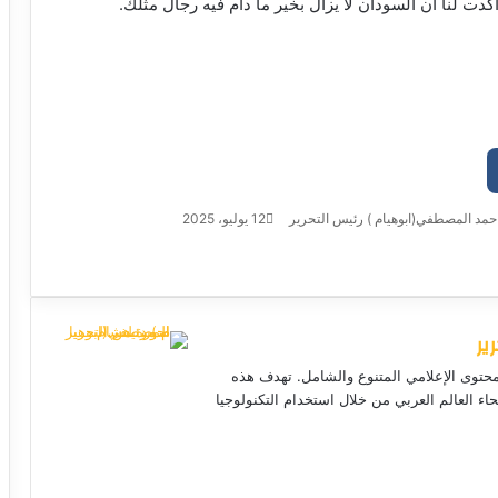
كدت لنا أن السودان لا يزال بخير ما دام فيه رجال مثلك.
حمد المصطفي(ابوهيام ) رئيس التحرير
أ
12 يوليو، 2025
ر
س
ل
ب
ير
ر
ي
لمحتوى الإعلامي المتنوع والشامل. تهدف هذه
د
حاء العالم العربي من خلال استخدام التكنولوجيا
ا
إ
ل
موق
ك
ع