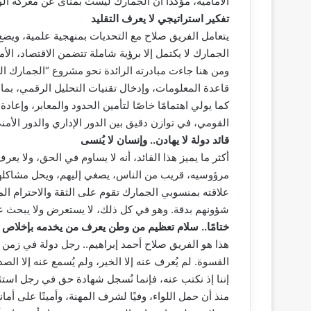
الأمامية، مؤكدًا أن الجمارك ليست بمنأى عن معركة 
تفكير استراتيجي لا يعرف التقليد
يتعامل الفريق صلاح مع التحديات بمنهجية علمية، ويضع 
الجمارك لا يكتمل إلا برؤية شاملة تتضمن الاقتصاد، الأم
ومن هنا جاءت مبادرته الرائدة نحو مشروع “الجمارك ال
قاعدة المعلومات، وإدخال تقنيات التحليل الرقمي، بما
كما يولي اهتمامًا خاصًا لتأمين الحدود والمعابر، وإعا
القومي، في توازن دقيق بين الدور الإداري والدور الأمن
قائد دولة لا يهادن.. وإنسان لا يُنسى
أكثر ما يميز هذا القائد، أنه لا يساوم في الحق، ولا ي
مرؤوسيه، قريب من الناس، يصغي إليهم، ويحل مشاكلهم
علاقته بمنسوبي الجمارك تقوم على الثقة والاحترام المت
شؤونهم بدقة. وهو في كل ذلك، لا يستعرض ولا يبحث ع
ختامًا.. سلام تعظيم من وطن يعرف من يخدمه بإخلاص
هذا هو الفريق صلاح أحمد إبراهيم.. رجل دولة في زمن
القسوة. لم يُعرف عنه إلا الخير، ولم يُسمع عنه إلا الصدق
إننا إذ نكتب عنه، فإنما نُسجل شهادة حق في رجل استث
منذ أن حمل اللواء، وفيًا لشرف المهنة، وأمينًا على أمان