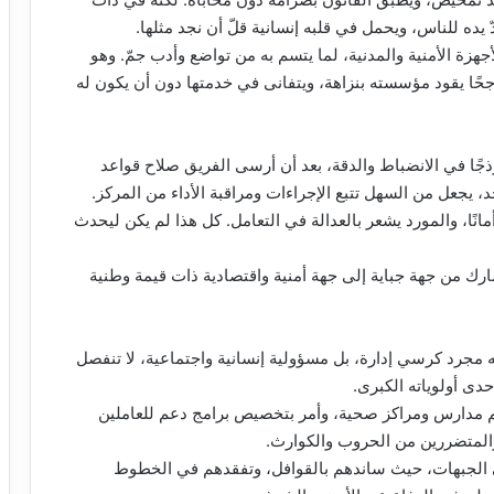
يده للناس، ويحمل في قلبه إنسانية قلّ أن نجد مثلها.
زة الأمنية والمدنية، لما يتسم به من تواضع وأدب جمّ. وهو
جحًا يقود مؤسسته بنزاهة، ويتفانى في خدمتها دون أن يكون له
جًا في الانضباط والدقة، بعد أن أرسى الفريق صلاح قواعد
يجعل من السهل تتبع الإجراءات ومراقبة الأداء من المركز.
انًا، والمورد يشعر بالعدالة في التعامل. كل هذا لم يكن ليحدث
ارك من جهة جباية إلى جهة أمنية واقتصادية ذات قيمة وطنية
مجرد كرسي إدارة، بل مسؤولية إنسانية واجتماعية، لا تنفصل
دى أولوياته الكبرى.
م مدارس ومراكز صحية، وأمر بتخصيص برامج دعم للعاملين
والمتضررين من الحروب والكوارث.
ي الجبهات، حيث ساندهم بالقوافل، وتفقدهم في الخطوط