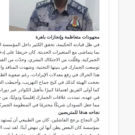
مجهودات متعاظمة وإنجازات باهرة
في ظل قيادته الحكيمة، تحقق الكثير داخل المؤسسة الج
بما يتماشى مع المتغيرات الحديثة. كان حريصًا على إدخ
الجمركية، وقلّلت من الاحتكاك البشري، وحدّت من الفسا
توسعت الجمارك في بنيتها التحتية، وشهدت المنافذ وال
هذا الحراك في رفع معدلات الإيرادات، رغم صعوبة ال
نجحت الهيئة كذلك في كبح جماح التهريب، وأحبطت الع
كما أولى الفريق اهتمامًا كبيرًا بتأهيل الكوادر عبر دو
في عهده، تمددت علاقات الجمارك إقليميًا ودوليًا، من
مما جعل السودان شريكًا محترمًا في المنظومة الجمركي
نجاحه هدفا للمتربصين
لأن النجاح يزعج الفاشلين، كان من الطبيعي أن يُستهد
بمؤسسة كان البعض يظن أنها لن تنهض أبدًا. لقد ثبت 
فهو قوي في شخصيته، لا يعرف التردد، يتخذ قراراته ب