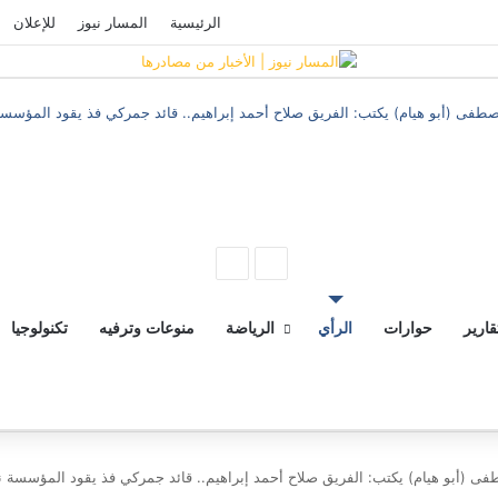
فيسبوك
‫YouTube
تسجيل الدخول
الرئيسية
المسار نيوز
للإعلان
صطفى (أبو هيام) يكتب: الفريق صلاح أحمد إبراهيم.. قائد جمركي فذ يقود المؤسس
المقال
المقال
السابق
التالي
قارير
حوارات
الرأي
الرياضة
منوعات وترفيه
تكنولوجيا
فى (أبو هيام) يكتب: الفريق صلاح أحمد إبراهيم.. قائد جمركي فذ يقود المؤسسة ن