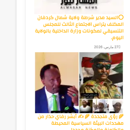
⭕السيد مدير شرطة ولاية شمال كردفان
المكلف يتراس الاجتماع الثالث للمجلس
التنسيقي لمكونات وزارة الداخلية بالولاية
اليوم.
27 مارس، 2026
🌾 رؤى متجددة 🌾 ✍️ أبشر رفاي حذار من
مهددات البيئة السياسية المحيطة
والكامنة والمكنة مجددا