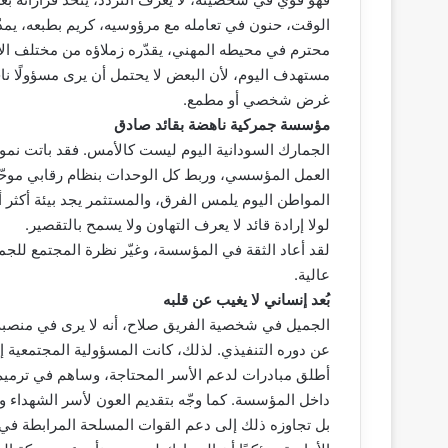
الوقت، حنون في تعامله مع مرؤوسيه، كريم بطبعه، يمدّ 
محترم في محيطه المهني، يقدّره زملاؤه من مختلف الأجه
مستهدف اليوم، لأن البعض لا يحتمل أن يرى مسؤولًا نا
غرض شخصي أو مطمع.
مؤسسة جمركية ناهضة بقائد صادق
الجمارك السودانية اليوم ليست كالأمس. فقد باتت نموذ
العمل المؤسسي، وربط كل الوحدات بنظام رقابي موحّد، 
المواطن اليوم يلمس الفرق، والمستثمر يجد بيئة أكثر أم
لولا إرادة قائد لا يعرف التهاون ولا يسمح بالتقصير.
لقد أعاد الثقة في المؤسسة، وغيّر نظرة المجتمع للجم
عالية.
بُعد إنساني لا يغيب عن قلبه
الجميل في شخصية الفريق صلاح، أنه لا يرى في منصبه 
عن دوره التنفيذي. لذلك، كانت المسؤولية المجتمعية إح
أطلق مبادرات لدعم الأسر المحتاجة، وساهم في ترمي
داخل المؤسسة. كما وجّه بتقديم العون لأسر الشهداء 
بل تجاوزه ذلك إلى دعم القوات المسلحة المرابطة ف