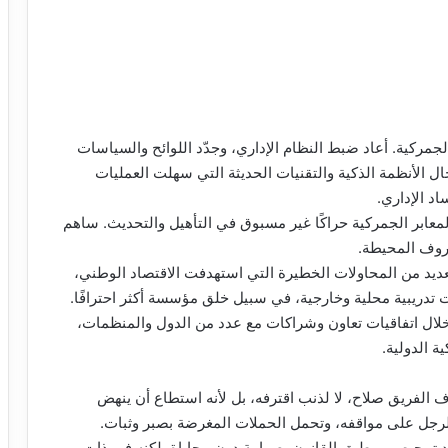
مركية. أعاد ضبط النظام الإداري، وجدّد اللوائح والسياسات
ال الأنظمة الذكية والتقنيات الحديثة التي سهلت العمليات
د الإداري.
معابر الجمركية حراكًا غير مسبوق في التأهيل والتحديث. ساهم
ظروف المحيطة.
ديد من المحاولات الخطيرة التي استهدفت الاقتصاد الوطني،
رات تدريبية محلية وخارجية، في سبيل خلق مؤسسة أكثر احترافًا.
 خلال اتفاقيات تعاون وشراكات مع عدد من الدول والمنظمات،
ة الدولية.
ف الفريق صلاح، لا لذنب اقترفه، بل لأنه استطاع أن ينهض
الرجل على مواقفه، وتحمل الحملات المغرضة بصبر وثبات.
عد تمحيص، ويطبق القانون بصرامة دون محاباة. لكنه في ذات