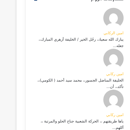
امين الركابي
يبارك الله سعيهُ،، رجُل الخير / الخليفة أزهري المبارك،،
جعله...
امين ركابي
الخليفة المناضل الجسور،، محمد سيد أحمد ( الكومي)،،
تأكد،، أن...
امين ركابي
ياها طريقتهم ،، الحركة الشعبية جناح الحلو والمرتبة ،،
أللهم...