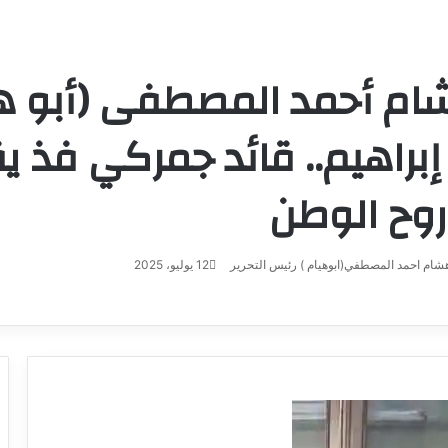
شام أحمد المصطفى (أبو ه
 إبراهيم.. قائد جمركي فذ
روح الوطن
شام احمد المصطفي(ابوهيام ) رئيس التحرير
أرسل
12 يوليو، 2025
بريدا
إلكترونيا