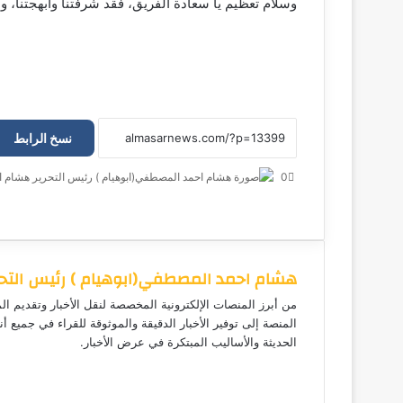
وسلام تعظيم يا سعادة الفريق، فقد شرفتنا وأبهجتنا، وأ
نسخ الرابط
0
هشام ا
ف
م
م
ت
و
ي
X
ا
ا
ا
ي
س
س
ت
ل
س
ب
ن
ن
ق
س
شواهد ومشاهد عمار النور احمد
هشام احمد المصطفي(ابوهيام ) رئيس التحر
و
ج
ج
ا
ر
يكتب….
ك
ر
ر
ا
ب
من أبرز المنصات الإلكترونية المخصصة لنقل الأخبار وتقديم ا
م
المنصة إلى توفير الأخبار الدقيقة والموثوقة للقراء في جميع أن
الحديثة والأساليب المبتكرة في عرض الأخبار.
محمد عثمان الرضي يكتب: غربلة صارمة
في سوق العمرة… قرار سعودي يعيد
رسم خريطة وكالات السفر