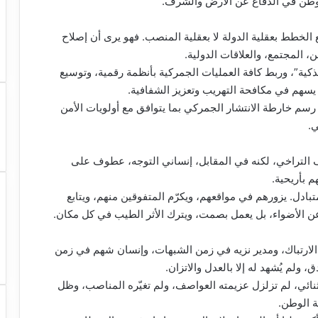
الوطن في الدفاع عن الأرض والشرف.
الخطط بعقلية الدولة لا بعقلية المنصب. فهو يرى أن إصلاح
ن، المجتمع، والعلاقات الدولية.
ذكية”، وربط كافة العمليات الجمركية بأنظمة رقمية، وتوسيع
 يسهم في مكافحة التهريب وتعزيز الشفافية.
دة رسم خارطة الانتشار الجمركي بما يتوافق مع أولويات الأمن
ي.
عرف التراخي، لكنه في المقابل، إنساني التوجه، عطوف على
 بأريحية.
بادل. يزورهم في مواقعهم، ويكرّم المتفوقين منهم، ويتابع
ن الأضواء، بل يعمل بصمت، ويترك الأثر الطيب في كل مكان.
 الارتباك، ومدير نزيه في زمن الشبهات، وإنسان شهم في زمن
، ولم يُشهد له إلا بالعدل والاتزان.
نائي، لم تزلزل عزيمته العواصف، ولم تغيّره المناصب، وظل
ة الوطن.