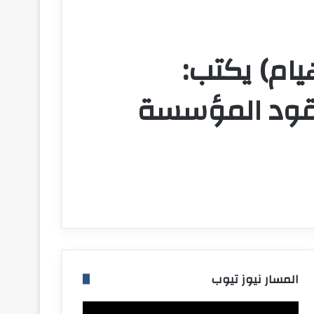
يام) يكتب:
 يقود المؤسسة
المسار نيوز تيوب
مشغل