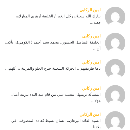
امين الركابي
يبارك الله سعيهُ،، رجُل الخير / الخليفة أزهري المبارك،،
جعله...
امين ركابي
الخليفة المناضل الجسور،، محمد سيد أحمد ( الكومي)،، تأكد،،
أن...
امين ركابي
ياها طريقتهم ،، الحركة الشعبية جناح الحلو والمرتبة ،، أللهم...
امين ركابي
المسألة برمتها،، تنصب علي من قام منذ البدء بتربية أمثال
هؤلا...
امين الركابي
السيد القائد البرهان،، انسان بسيط كعادة المتصوفة،، في
بلادنا...