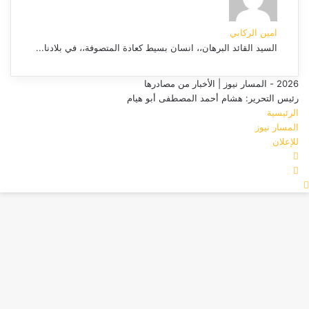
امين الركابي
السيد القائد البرهان،، انسان بسيط كعادة المتصوفة،، في بلادنا...
2026 - المسار نيوز | الأخبار من مصادرها
رئيس التحرير: هشام أحمد المصطفى أبو هيام
الرئيسية
المسار نيوز
للإعلان
فيسبوك
‫YouTube
زر
الذهاب
إلى
الأعلى