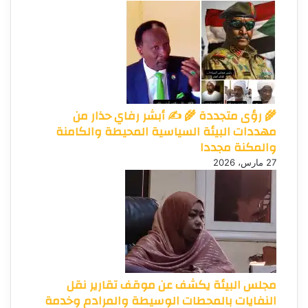
🌾 رؤى متجددة 🌾 ✍️ أبشر رفاي حذار من
مهددات البيئة السياسية المحيطة والكامنة
والمكنة مجددا
27 مارس، 2026
مجلس البيئة يكشف عن موقف تقارير نقل
النفايات بالمحطات الوسيطة والمرادم وخدمة