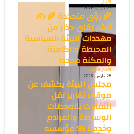
الأخبار
27 مارس، 2026
🌾 رؤى متجددة 🌾 ✍️
أبشر رفاي حذار من
مهددات البيئة السياسية
المحيطة والكامنة
والمكنة مجددا
الأخبار المحلية
25 مارس، 2026
مجلس البيئة يكشف عن
موقف تقارير نقل
النفايات بالمحطات
الوسيطة والمرادم
وخدمة 95 مؤسسه