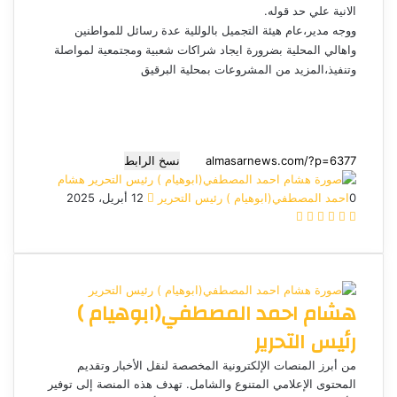
الانية علي حد قوله.
ووجه مدير،عام هيئة التجميل بالوللية عدة رسائل للمواطنين
واهالي المحلية بضرورة ايجاد شراكات شعبية ومجتمعية لمواصلة
وتنفيذ،المزيد من المشروعات بمحلية البرقيق
نسخ الرابط
هشام
0
احمد المصطفي(ابوهيام ) رئيس التحرير
أ
12 أبريل، 2025
ف
م
م
و
ت
ر
ي
X
ا
ا
ا
ي
س
س
س
س
ت
ل
ل
ب
ن
ن
س
ق
ب
و
ج
ج
ا
ر
ر
هشام احمد المصطفي(ابوهيام )
ك
ر
ر
ب
ا
ي
م
د
رئيس التحرير
ا
إ
من أبرز المنصات الإلكترونية المخصصة لنقل الأخبار وتقديم
ل
المحتوى الإعلامي المتنوع والشامل. تهدف هذه المنصة إلى توفير