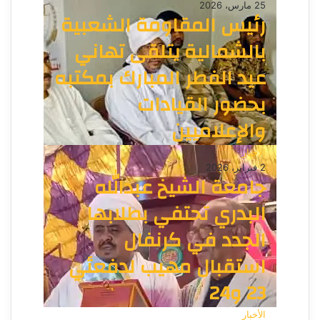
25 مارس، 2026
رئيس المقاومة الشعبية
بالشمالية يتلقى تهاني
عيد الفطر المبارك بمكتبه
بحضور القيادات
والإعلاميين
الأخبار
2 فبراير، 2026
جامعة الشيخ عبدالله
البدري تحتفي بطلابها
الجدد في كرنفال
استقبال مهيب لدفعتَي
23 و24
الأخبار