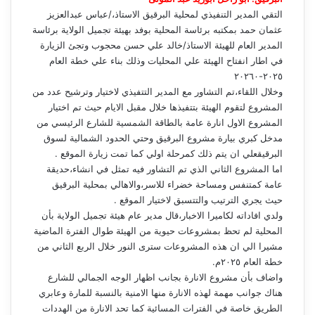
التقي المدير التنفيذي لمحلية البرقيق الاستاذ،/عباس عبدالعزيز
عثمان حمد بمكتبه برئاسة المحلية بوفد بهيئة تجميل الولاية برئاسة
المدير العام للهيئة الاستاذ/خالد علي حسن محجوب وتجئ الزيارة
في اطار انفتاح الهيئة علي المحليات وذلك بناء علي خطة العام
٢٠٢٥-٢٠٢٦٠
وخلال اللقاء،تم التشاور مع المدير التتفيذي لاختيار وترشيح عدد من
المشروع لتقوم الهيئة بتتفيذها خلال مقبل الايام حيث تم اختيار
المشروع الاول انارة عامة بالطاقة الشمسية للشارع الرئيسي من
مدخل كبري بيارة مشروع البرقيق وحتي الحدود الشمالية لسوق
البرقيقعلي ان يتم ذلك كمرحلة اولي كما تمت زيارة الموقع .
اما المشروع الثاني الذي تم التشاور فيه تمثل في انشاء،حديقة
عامة كمتنفس ومساحة خضراء للاسر،والاهالي بمحلية البرقيق
حيث يجري الترتيب والتتسبق لاختيار الموقع .
ولدي افاداته لكاميرا الاخبار،قال مدير عام هيئة تجميل الولاية بأن
المحلية لم تحظ بمشروعات حيوية من الهيئة طوال الفترة الماضية
مشيرا الي ان هذه المشروعات سترى النور خلال الربع الثاني من
خطة العام ٢٠٢٥م.
واضاف بأن مشروع الانارة بجانب اظهار الوجه الجمالي للشارع
هناك جوانب مهمة لهذه الانارة منها الامنية بالنسبة للمارة وعابري
الطريق خاصة في الفترات المسائية كما تحد الانارة من الهددات