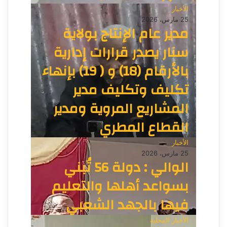
الأخبار
25 مارس، 2026
مدير عام الإنتاج بولاية
سنار يصدر قرارات إدارية
بالأرقام (18) و ( 19) بإنهاء
تكليف وتكليف مدير
المشاريع المروية ومدير
القطاع المطري
الأخبار
25 مارس، 2026
الوالي : دولة 56 تُبني
بسواعد أهلها والتعليم
فيها بالجهد الشعبي
الأخبار المحلية