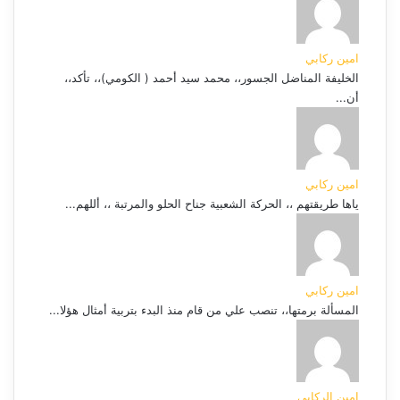
امين ركابي
الخليفة المناضل الجسور،، محمد سيد أحمد ( الكومي)،، تأكد،،
أن...
امين ركابي
ياها طريقتهم ،، الحركة الشعبية جناح الحلو والمرتبة ،، أللهم...
امين ركابي
المسألة برمتها،، تنصب علي من قام منذ البدء بتربية أمثال هؤلا...
امين الركابي