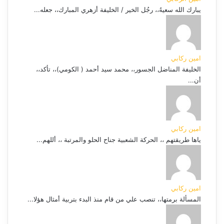
يبارك الله سعيهُ،، رجُل الخير / الخليفة أزهري المبارك،، جعله...
امين ركابي
الخليفة المناضل الجسور،، محمد سيد أحمد ( الكومي)،، تأكد،،
أن...
امين ركابي
ياها طريقتهم ،، الحركة الشعبية جناح الحلو والمرتبة ،، أللهم...
امين ركابي
المسألة برمتها،، تنصب علي من قام منذ البدء بتربية أمثال هؤلا...