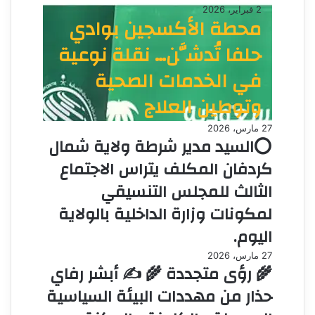
2 فبراير، 2026
محطة الأكسجين بوادي
حلفا تُدشَّن… نقلة نوعية
في الخدمات الصحية
وتوطين العلاج
27 مارس، 2026
⭕السيد مدير شرطة ولاية شمال
كردفان المكلف يتراس الاجتماع
الثالث للمجلس التنسيقي
لمكونات وزارة الداخلية بالولاية
اليوم.
27 مارس، 2026
🌾 رؤى متجددة 🌾 ✍️ أبشر رفاي
حذار من مهددات البيئة السياسية