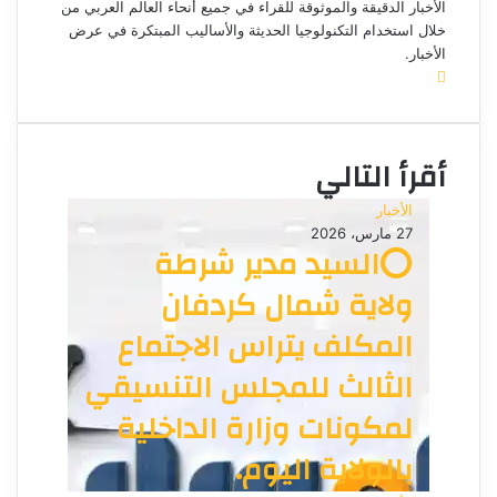
ك
الأخبار الدقيقة والموثوقة للقراء في جميع أنحاء العالم العربي من
ت
خلال استخدام التكنولوجيا الحديثة والأساليب المبتكرة في عرض
الأخبار.
ر
م
و
و
ن
ق
ي
ع
ا
أقرأ التالي
ا
ل
الأخبار
و
27 مارس، 2026
ي
⭕السيد مدير شرطة
ب
ولاية شمال كردفان
المكلف يتراس الاجتماع
الثالث للمجلس التنسيقي
لمكونات وزارة الداخلية
بالولاية اليوم.