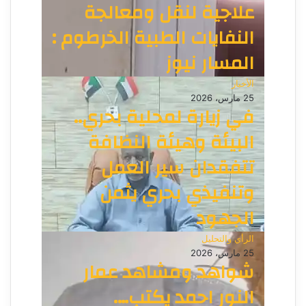
علاجية لنقل ومعالجة
النفايات الطبية الخرطوم :
المسار نيوز
الأخبار
25 مارس، 2026
في زيارة لمحلية بحري..
البيئة وهيئة النظافة
تتفقدان سير العمل
وتنفيذي بحري يثمن
الجهود
الرأي والتحليل
25 مارس، 2026
شواهد ومشاهد عمار
النور احمد يكتب….