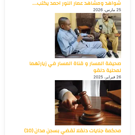
شواهد ومشاهد عمار النور احمد يكتب….
25 مارس، 2026
صحيفة المسار و قناة المسار في زيارتهما
لمحلية دلقو
26 فبراير، 2025
محكمة جنايات دنقلا تقضي بسجن مدان (10)