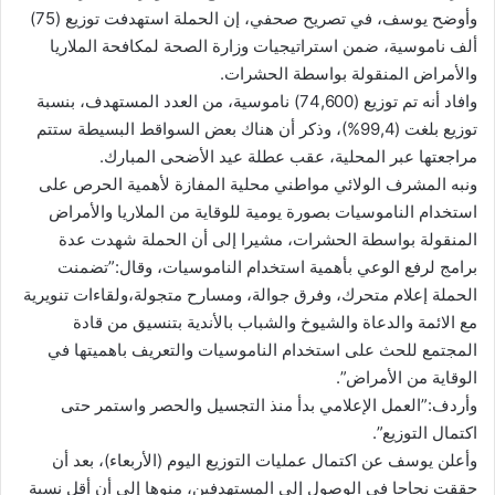
وأوضح يوسف، في تصريح صحفي، إن الحملة استهدفت توزيع (75)
ألف ناموسية، ضمن استراتيجيات وزارة الصحة لمكافحة الملاريا
والأمراض المنقولة بواسطة الحشرات.
وافاد أنه تم توزيع (74,600) ناموسية، من العدد المستهدف، بنسبة
توزيع بلغت (99,4%)، وذكر أن هناك بعض السواقط البسيطة ستتم
مراجعتها عبر المحلية، عقب عطلة عيد الأضحى المبارك.
ونبه المشرف الولائي مواطني محلية المفازة لأهمية الحرص على
استخدام الناموسيات بصورة يومية للوقاية من الملاريا والأمراض
المنقولة بواسطة الحشرات، مشيرا إلى أن الحملة شهدت عدة
برامج لرفع الوعي بأهمية استخدام الناموسيات، وقال:”تضمنت
الحملة إعلام متحرك، وفرق جوالة، ومسارح متجولة،ولقاءات تنويرية
مع الائمة والدعاة والشيوخ والشباب بالأندية بتنسيق من قادة
المجتمع للحث على استخدام الناموسيات والتعريف باهميتها في
الوقاية من الأمراض”.
وأردف:”العمل الإعلامي بدأ منذ التجسيل والحصر واستمر حتى
اكتمال التوزيع”.
وأعلن يوسف عن اكتمال عمليات التوزيع اليوم (الأربعاء)، بعد أن
حققت نجاحا في الوصول إلى المستهدفين، منوها إلى أن أقل نسبة