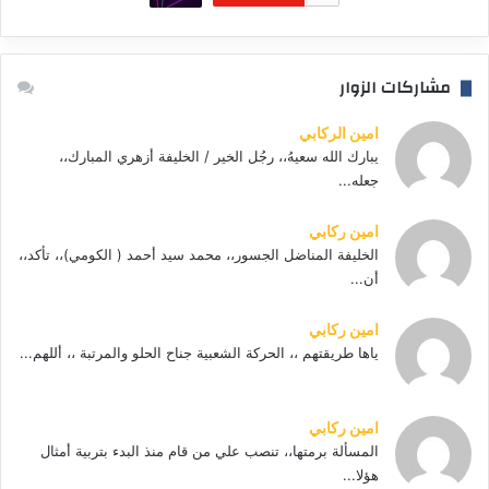
مشاركات الزوار
امين الركابي
يبارك الله سعيهُ،، رجُل الخير / الخليفة أزهري المبارك،،
جعله...
امين ركابي
الخليفة المناضل الجسور،، محمد سيد أحمد ( الكومي)،، تأكد،،
أن...
امين ركابي
ياها طريقتهم ،، الحركة الشعبية جناح الحلو والمرتبة ،، أللهم...
امين ركابي
المسألة برمتها،، تنصب علي من قام منذ البدء بتربية أمثال
هؤلا...