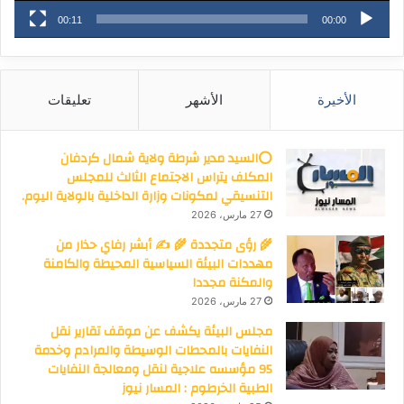
00:11
00:00
الأخيرة
الأشهر
تعليقات
⭕السيد مدير شرطة ولاية شمال كردفان
المكلف يتراس الاجتماع الثالث للمجلس
التنسيقي لمكونات وزارة الداخلية بالولاية اليوم.
27 مارس، 2026
🌾 رؤى متجددة 🌾 ✍️ أبشر رفاي حذار من
مهددات البيئة السياسية المحيطة والكامنة
والمكنة مجددا
27 مارس، 2026
مجلس البيئة يكشف عن موقف تقارير نقل
النفايات بالمحطات الوسيطة والمرادم وخدمة
95 مؤسسه علاجية لنقل ومعالجة النفايات
الطبية الخرطوم : المسار نيوز