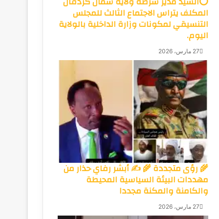
⭕السيد مدير شرطة ولاية شمال كردفان
المكلف يتراس الاجتماع الثالث للمجلس
التنسيقي لمكونات وزارة الداخلية بالولاية
اليوم.
27 مارس، 2026
🌾 رؤى متجددة 🌾 ✍️ أبشر رفاي حذار من
مهددات البيئة السياسية المحيطة
والكامنة والمكنة مجددا
27 مارس، 2026