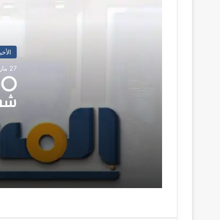
: المسار نيوز
في زيارة لمحلية بحري.. البيئة وهيئة
النظافة تتفقدان سير العمل وتنفيذي
بحري يثمن الجهود
الأخب
شواهد ومشاهد عمار النور احمد
يكتب….
27 مارس، 2026
⭕ال
شما
مدير عام الإنتاج بولاية سنار يصدر قرارات
إدارية بالأرقام (18) و ( 19) بإنهاء
الا
تكليف وتكليف مدير المشاريع المروية
ومدير القطاع المطري
الت
الوالي : دولة 56 تُبني بسواعد أهلها
الد
والتعليم فيها بالجهد الشعبي
رئيس المقاومة الشعبية بالشمالية
يتلقى تهاني عيد الفطر المبارك بمكتبه
بحضور القيادات والإعلاميين