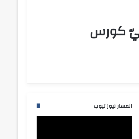
جيّ كورس
المسار نيوز تيوب
مشغل
الفيديو