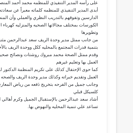
على رأسه المدير التنفيذي للمنظمه محمد أحمد المن
أبدى المدير التنفيذي للمنظمه كلماته معبراً عن سعادت
الدارسين وتفوقهم بالتدريب النظري والعملي وأن المن
الكورسات بمختلف مجالاتها الصحيه والمنزليه كهرباء ا
وتطويرها
من جانب ممثل مدير وحدة الريف سعد عبدالرحمن مثنياً
بتنمية قدرات المجتمع بالمحليه ككل ووحدة الريف بالأخ
وقدم ممثل الصحة محمد مبروك روشتات ونصائح صحية لل
العمل بها وتعليم غيرهم
كما حوى الإحتفال كذلك على تكريم المنظمة الدكتور ل
العمل وتقديم خبراته وكذلك مدير وحدة الريف والصحه
وجانب جميل من الفرحه بتخريج دَفعه من رياض المعارف
كلسيكل قبلي
أشاد سعد عبدالرحمن بالإستقبال الجميل وكرم أهالي ا
تساعد علي تنمية المحليه والنهوض بها.