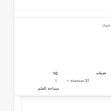
ة شوتك
10
خدمات
31
بحث عن
Khartoum
℃
مساحة للقلم