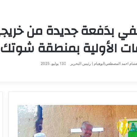
حتفي بدَفعة جديدة من خري
ات الأولية بمنطقة شوتك
شام احمد المصطفي(ابوهيام ) رئيس التحرير
أرسل
13 يوليو، 2025
بريدا
إلكترونيا