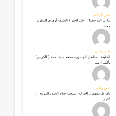
امين الركابي
يبارك الله سعيهُ،، رجُل الخير / الخليفة أزهري المبارك،،
جعله...
امين ركابي
الخليفة المناضل الجسور،، محمد سيد أحمد ( الكومي)،،
تأكد،، أن...
امين ركابي
ياها طريقتهم ،، الحركة الشعبية جناح الحلو والمرتبة ،،
أللهم...