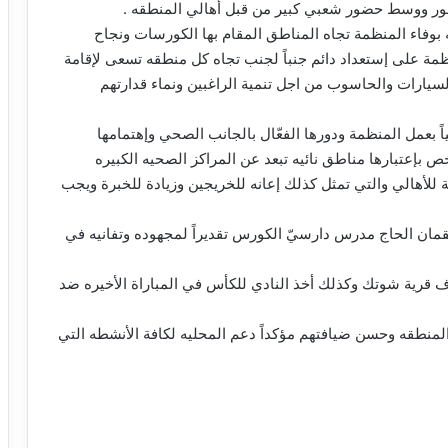
صور ووسط حضور شعبي كبير من قبل أهالي المنطقه .
ه بوفاء المنظمة تجاه المناطق المقام بها الكورسات ونجاح
ظمة على إستعداد دائم جنباً لجنب تجاه كل منطقه تسعى لإقامة
لسيارات والحاسوب من اجل تنمية الراغبين ونماء قدارتهم
 بعمل المنظمة ودورها الفعّال بالجانب الصحي وإهتمامها
ص بإعتبارها مناطق نائيه تبعد عن المراكز الصحيه الكبيره
أهالي والتي تمثل كذلك إعانه للخريجين وزيادة للخبرة ويجب
قمان الحاج مدرس دارسيّ الكورس تقديراً لمجهوده وتفانيه في
 قرية شوتك وكذلك أخذ النادي للكأس في المباراة الأخيره ضد
لمنطقه وحسن ضيافتهم مؤكداً دعم المحليه لكافة الأنشطه التي