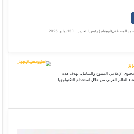
حمد المصطفي(ابوهيام ) رئيس التحرير
أ
13 يوليو، 2025
ر
س
ل
ب
ير
ر
ي
لمحتوى الإعلامي المتنوع والشامل. تهدف هذه
د
حاء العالم العربي من خلال استخدام التكنولوجيا
ا
إ
ل
موق
ك
ع
ت
الوي
ر
ب
و
ن
ي