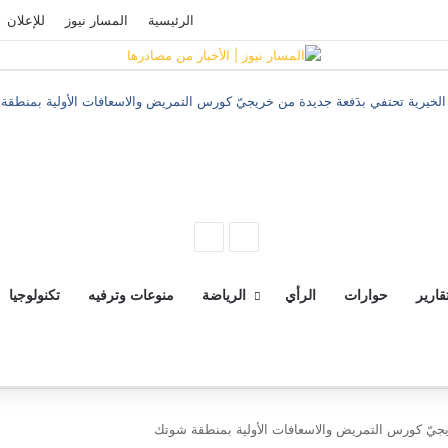
فيسبوك
‫YouTube
تسجيل الدخول
الرئيسية
المسار نيوز
للإعلان
الخيرية تحتفي بدَفعة جديدة من خريجيّ كورس التمريض والاسعافات الأولية بمنطق
ك
جر
جر
المقال
المقال
السابق
التالي
قارير
حوارات
الرأي
الرياضة
منوعات وترفيه
تكنولوجيا
ريجيّ كورس التمريض والاسعافات الأولية بمنطقة شوتك