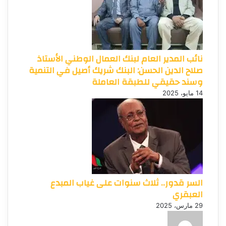
نائب المدير العام لبنك العمال الوطني الأستاذ
صلاح الدين الحسن: البنك شريك أصيل في التنمية
وسند حقيقي للطبقة العاملة
14 مايو، 2025
السر قدور.. ثلاث سنوات على غياب المبدع
العبقري
29 مارس، 2025