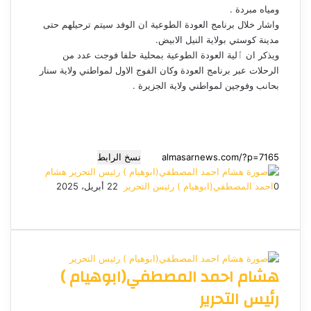
ومياه مبردة .
واشار خلال برنامج العودة الطوعية ان الوفد سيتم ترحيلهم حتى
مدينة كوستي بولاية النيل الابيض.
ويذكر ان ٱلية العودة الطوعية بمحلية حلفا فوجت عدد من
الرحلات عبر برنامج العودة وكان الفوج الاول لمواطني ولاية سنار
بحانب وفوجين لمواطني ولاية الجزيرة .
نسخ الرابط
هشام
0
احمد المصطفي(ابوهيام ) رئيس التحرير
أ
22 أبريل، 2025
ف
م
م
ت
و
ر
ي
X
ا
ا
ا
ي
س
س
س
ت
ل
س
ل
ب
ن
ن
ق
س
ب
و
ج
ج
ا
ر
ر
هشام احمد المصطفي(ابوهيام )
ك
ر
ر
ا
ب
ي
م
د
رئيس التحرير
ا