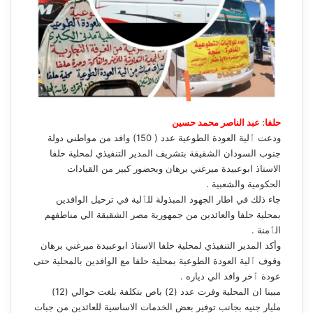
حلفا: عبد الناصر محمد حسين
ودعت ٱلية العودة الطوعية عدد ( 150) وافد من مواطني دولة
جنوب السودان الشقيقة بتشريف المدير التنفيذي لمحلية حلفا
الاستاذ ابوعبيدة ميرغني برهان وبحضور كبير من القيادات
الحكومية والشعبية .
جاء ذلك في اطار الجهود المبذولة للٱلية في ترحيل الوافدين
بمحلية حلفا والعائدين من جمهورية مصر الشقيقة الي مناطفهم
الٱمنة .
وأكد المدير التنفيذي لمحلية حلفا الاستاذ ابوعبيدة ميرغني برهان
وقوف ٱلية العودة الطوعية بمحلية حلفا مع الوافدين بالمحلية حتى
عودة ٱخر وافد الي دياره .
مبينا ان المحلية وفرت عدد (2) باص بتكلفة بلغت حوالي (12)
مليار جنيه بجانب توفير بعض الخدمات الاساسية للعائدين من جبات