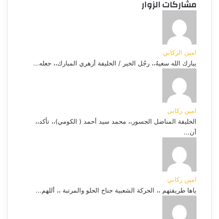
مشاركات الزوار
امين الركابي
يبارك الله سعيهُ،، رجُل الخير / الخليفة أزهري المبارك،، جعله...
امين ركابي
الخليفة المناضل الجسور،، محمد سيد أحمد ( الكومي)،، تأكد،،
أن...
امين ركابي
ياها طريقتهم ،، الحركة الشعبية جناح الحلو والمرتبة ،، أللهم...