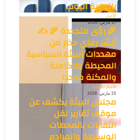
بالولاية اليوم.
الأخبار
27 مارس، 2026
🌾 رؤى متجددة 🌾 ✍️
أبشر رفاي حذار من
مهددات البيئة السياسية
المحيطة والكامنة
والمكنة مجددا
الأخبار المحلية
25 مارس، 2026
مجلس البيئة يكشف عن
موقف تقارير نقل
النفايات بالمحطات
الوسيطة والمرادم