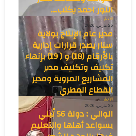
النور احمد يكتب….
الأخبار
25 مارس، 2026
مدير عام الإنتاج بولاية
سنار يصدر قرارات إدارية
بالأرقام (18) و ( 19) بإنهاء
تكليف وتكليف مدير
المشاريع المروية ومدير
القطاع المطري
الأخبار
25 مارس، 2026
الوالي : دولة 56 تُبني
بسواعد أهلها والتعليم