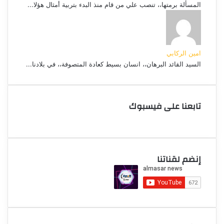
المسألة برمتها،، تنصب علي من قام منذ البدء بتربية أمثال هؤلا...
امين الركابي
السيد القائد البرهان،، انسان بسيط كعادة المتصوفة،، في بلادنا...
تابعنا على فيسبوك
إنضم لقناتنا