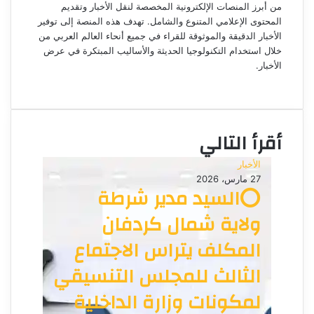
إ
من أبرز المنصات الإلكترونية المخصصة لنقل الأخبار وتقديم
ل
المحتوى الإعلامي المتنوع والشامل. تهدف هذه المنصة إلى توفير
ك
الأخبار الدقيقة والموثوقة للقراء في جميع أنحاء العالم العربي من
ت
خلال استخدام التكنولوجيا الحديثة والأساليب المبتكرة في عرض
الأخبار.
ر
م
و
و
ن
ق
ي
ع
ا
أقرأ التالي
ا
ل
الأخبار
و
27 مارس، 2026
ي
⭕السيد مدير شرطة
ب
ولاية شمال كردفان
المكلف يتراس الاجتماع
الثالث للمجلس التنسيقي
لمكونات وزارة الداخلية