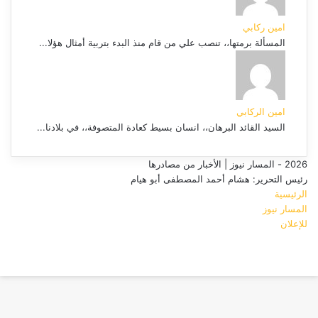
امين ركابي
المسألة برمتها،، تنصب علي من قام منذ البدء بتربية أمثال هؤلا...
امين الركابي
السيد القائد البرهان،، انسان بسيط كعادة المتصوفة،، في بلادنا...
2026 - المسار نيوز | الأخبار من مصادرها
رئيس التحرير: هشام أحمد المصطفى أبو هيام
الرئيسية
المسار نيوز
للإعلان
فيسبوك
‫YouTube
زر
الذهاب
إلى
الأعلى