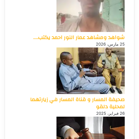
شواهد ومشاهد عمار النور احمد يكتب….
25 مارس، 2026
صحيفة المسار و قناة المسار في زيارتهما
لمحلية دلقو
26 فبراير، 2025