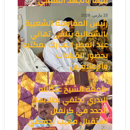
فيها بالجهد الشعبي
الأخبار المحلية
25 مارس، 2026
رئيس المقاومة الشعبية
بالشمالية يتلقى تهاني
عيد الفطر المبارك بمكتبه
بحضور القيادات
والإعلاميين
الأخبار
2 فبراير، 2026
جامعة الشيخ عبدالله
البدري تحتفي بطلابها
الجدد في كرنفال
استقبال مهيب لدفعتَي