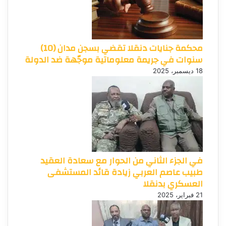
محكمة جنايات دنقلا تقضي بسجن مدان (10)
سنوات في جريمة معلوماتية موجّهة ضد الدولة
18 ديسمبر، 2025
في الجزء الثاني من الحوار مع سعادة العقيد
طبيب عاصم العربي زيادة قائد المستشفى
العسكري بدنقلا
21 فبراير، 2025