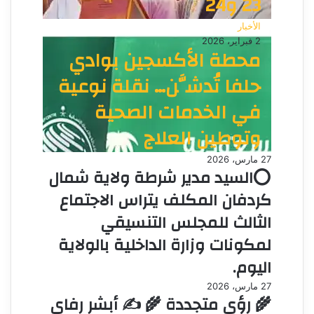
23 و24
الأخبار
2 فبراير، 2026
محطة الأكسجين بوادي
حلفا تُدشَّن… نقلة نوعية
في الخدمات الصحية
وتوطين العلاج
27 مارس، 2026
⭕السيد مدير شرطة ولاية شمال
كردفان المكلف يتراس الاجتماع
الثالث للمجلس التنسيقي
لمكونات وزارة الداخلية بالولاية
اليوم.
27 مارس، 2026
🌾 رؤى متجددة 🌾 ✍️ أبشر رفاي