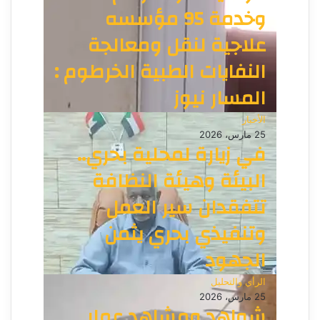
وخدمة 95 مؤسسه
علاجية لنقل ومعالجة
النفايات الطبية الخرطوم :
المسار نيوز
الأخبار
25 مارس، 2026
في زيارة لمحلية بحري..
البيئة وهيئة النظافة
تتفقدان سير العمل
وتنفيذي بحري يثمن
الجهود
الرأي والتحليل
25 مارس، 2026
شواهد ومشاهد عمار