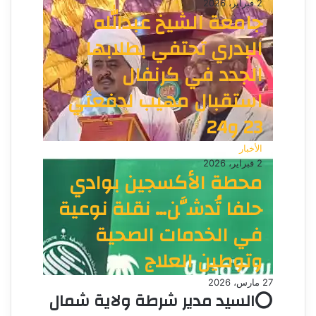
2 فبراير، 2026
جامعة الشيخ عبدالله
البدري تحتفي بطلابها
الجدد في كرنفال
استقبال مهيب لدفعتَي
23 و24
الأخبار
2 فبراير، 2026
محطة الأكسجين بوادي
حلفا تُدشَّن… نقلة نوعية
في الخدمات الصحية
وتوطين العلاج
27 مارس، 2026
⭕السيد مدير شرطة ولاية شمال