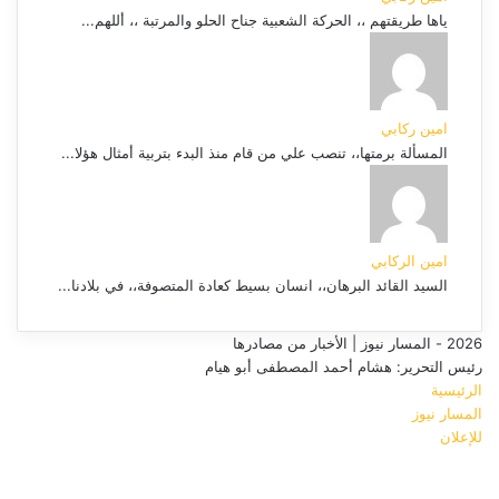
ياها طريقتهم ،، الحركة الشعبية جناح الحلو والمرتبة ،، أللهم...
امين ركابي
المسألة برمتها،، تنصب علي من قام منذ البدء بتربية أمثال هؤلا...
امين الركابي
السيد القائد البرهان،، انسان بسيط كعادة المتصوفة،، في بلادنا...
2026 - المسار نيوز | الأخبار من مصادرها
رئيس التحرير: هشام أحمد المصطفى أبو هيام
الرئيسية
المسار نيوز
للإعلان
فيسبوك
‫YouTube