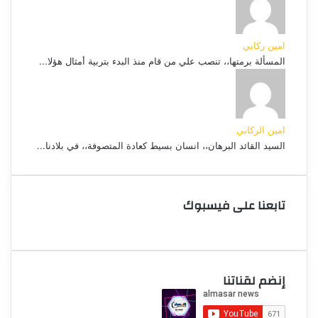
امين ركابي
المسألة برمتها،، تنصب علي من قام منذ البدء بتربية أمثال هؤلا...
امين الركابي
السيد القائد البرهان،، انسان بسيط كعادة المتصوفة،، في بلادنا...
تابعنا على فيسبوك
إنضم لقناتنا