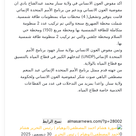
اكد مفوض العون الانساني في ولاية سنار محمد عبدالفتاح بادي ان
مفوضية العون الانساني وبدعم من برنامج الأمم المتحدة الإنمائي
قامت بتوفير وتشغيل( 4) محطات مياه بمنظومات طاقة شمسية.
شملت محطة الصهريج سنجة والتي تم تركيب عدد 2 منظومة
متكاملة للطاقة الشمسية بها ومحطة مربع (150) ومحطة حي
السلام ومحطة جلقني والتي تم تركيب 2 منظومة طاقة شمسية
بها.
وثمن مفوض العون الانساني بولاية سنار جهود برنامج الأمم
المتحدة الإنمائي(UNDP) لتدخلهم الكبير في قطاع المياه بالتنسيق
مع قطاع المياه بالولاية.
من جهته قدم ممثل برنامج الأمم المتحده الإنمائي عبد المنعم
مصطفى الباهي صوت شكر لمفوضية العون الانساني ولحكومة
ولاية سنار. واعدا بمزيد من التدخلات فى عدد من القطاعات
الخدمية خاصة قطاع المياه.
نسخ الرابط
هشام
0
احمد المصطفي(ابوهيام ) رئيس التحرير
أ
30 ديسمبر، 2025