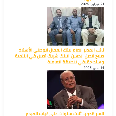
21 فبراير، 2025
نائب المدير العام لبنك العمال الوطني الأستاذ
صلاح الدين الحسن: البنك شريك أصيل في التنمية
وسند حقيقي للطبقة العاملة
14 مايو، 2025
السر قدور.. ثلاث سنوات على غياب المبدع