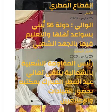
القطاع المطري
الأخبار
25 مارس، 2026
الوالي : دولة 56 تُبني
بسواعد أهلها والتعليم
فيها بالجهد الشعبي
الأخبار المحلية
25 مارس، 2026
رئيس المقاومة الشعبية
بالشمالية يتلقى تهاني
عيد الفطر المبارك بمكتبه
بحضور القيادات
والإعلاميين
الأخبار