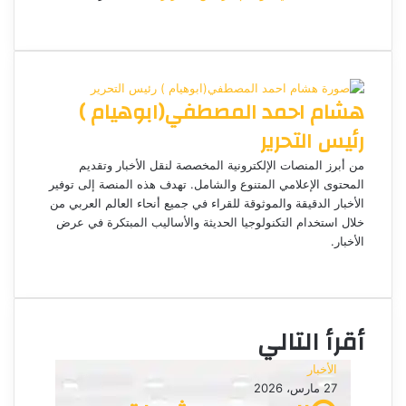
ف
م
م
ت
و
ر
ي
X
ا
ا
ا
ي
س
س
س
ت
ل
س
ل
ب
ن
ن
ق
س
ب
و
ج
ج
ا
ر
ر
هشام احمد المصطفي(ابوهيام )
ك
ر
ر
ا
ب
ي
م
د
رئيس التحرير
ا
إ
من أبرز المنصات الإلكترونية المخصصة لنقل الأخبار وتقديم
ل
المحتوى الإعلامي المتنوع والشامل. تهدف هذه المنصة إلى توفير
ك
الأخبار الدقيقة والموثوقة للقراء في جميع أنحاء العالم العربي من
ت
خلال استخدام التكنولوجيا الحديثة والأساليب المبتكرة في عرض
الأخبار.
ر
م
و
و
ن
ق
ي
ع
ا
أقرأ التالي
ا
ل
الأخبار
و
27 مارس، 2026
ي