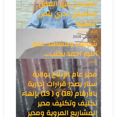
تتفقدان سير العمل
وتنفيذي بحري يثمن
الجهود
الرأي والتحليل
25 مارس، 2026
شواهد ومشاهد عمار
النور احمد يكتب….
الأخبار
25 مارس، 2026
مدير عام الإنتاج بولاية
سنار يصدر قرارات إدارية
بالأرقام (18) و ( 19) بإنهاء
تكليف وتكليف مدير
المشاريع المروية ومدير