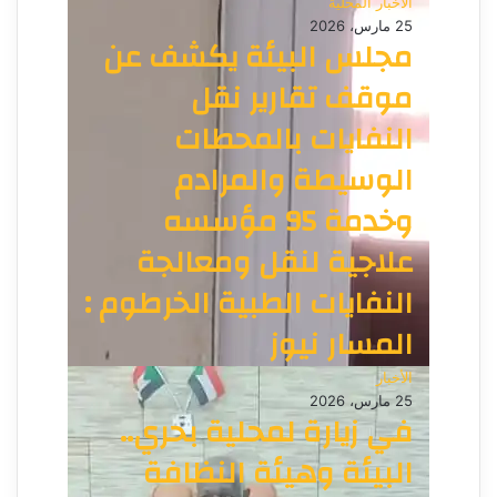
الأخبار المحلية
25 مارس، 2026
مجلس البيئة يكشف عن
موقف تقارير نقل
النفايات بالمحطات
الوسيطة والمرادم
وخدمة 95 مؤسسه
علاجية لنقل ومعالجة
النفايات الطبية الخرطوم :
المسار نيوز
الأخبار
25 مارس، 2026
في زيارة لمحلية بحري..
البيئة وهيئة النظافة