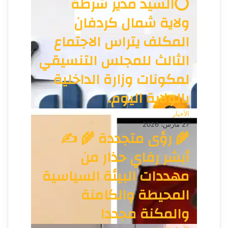
⭕السيد مدير شرطة
ب
ولاية شمال كردفان
المكلف يتراس الاجتماع
الثالث للمجلس التنسيقي
لمكونات وزارة الداخلية
بالولاية اليوم.
الأخبار
27 مارس، 2026
🌾 رؤى متجددة 🌾 ✍️
أبشر رفاي حذار من
مهددات البيئة السياسية
المحيطة والكامنة
والمكنة مجددا