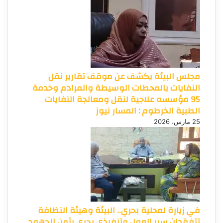
مجلس البيئة يكشف عن موقف تقارير نقل
النفايات بالمحطات الوسيطة والمرادم وخدمة
95 مؤسسه علاجية لنقل ومعالجة النفايات
الطبية الخرطوم : المسار نيوز
25 مارس، 2026
في زيارة لمحلية بحري.. البيئة وهيئة النظافة
تتفقدان سير العمل وتنفيذي بحري يثمن الجهود