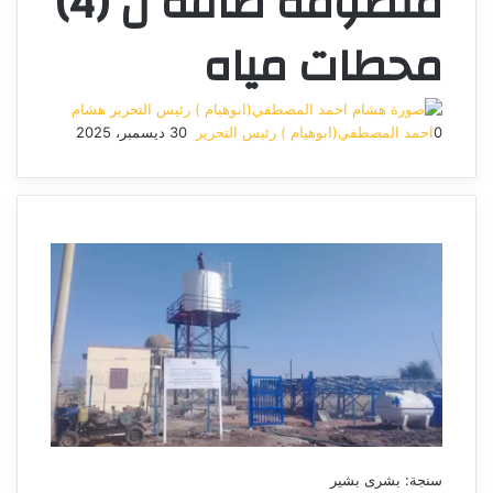
منظومة طاقة ل (4)
محطات مياه
هشام
0
احمد المصطفي(ابوهيام ) رئيس التحرير
30 ديسمبر، 2025
أرسل
بريدا
إلكترونيا
سنجة: بشرى بشير