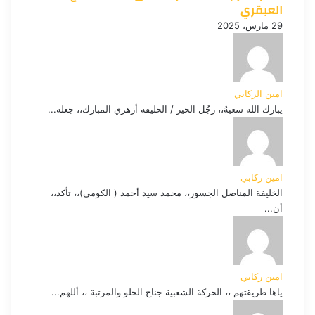
العبقري
29 مارس، 2025
امين الركابي
يبارك الله سعيهُ،، رجُل الخير / الخليفة أزهري المبارك،، جعله...
امين ركابي
الخليفة المناضل الجسور،، محمد سيد أحمد ( الكومي)،، تأكد،،
أن...
امين ركابي
ياها طريقتهم ،، الحركة الشعبية جناح الحلو والمرتبة ،، أللهم...