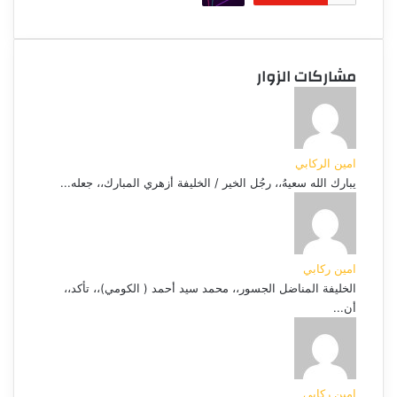
مشاركات الزوار
امين الركابي
يبارك الله سعيهُ،، رجُل الخير / الخليفة أزهري المبارك،، جعله...
امين ركابي
الخليفة المناضل الجسور،، محمد سيد أحمد ( الكومي)،، تأكد،،
أن...
امين ركابي