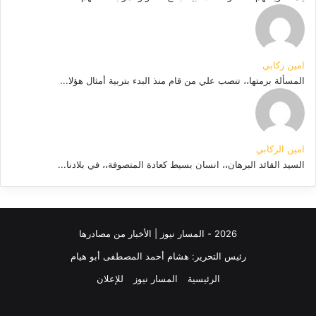
امين ركابي
المسألة برمتها،، تنصب علي من قام منذ البدء بتربية أمثال هؤلا...
امين الركابي
السيد القائد البرهان،، انسان بسيط كعادة المتصوفة،، في بلادنا...
2026 - المسار نيوز | الأخبار من مصادرها
رئيس التحرير: هشام أحمد المصطفى أبو هيام
الرئيسية
المسار نيوز
للإعلان
فيسبوك
‫YouTube