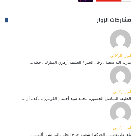
مشاركات الزوار
امين الركابي
يبارك الله سعيهُ،، رجُل الخير / الخليفة أزهري المبارك،، جعله...
امين ركابي
الخليفة المناضل الجسور،، محمد سيد أحمد ( الكومي)،، تأكد،، أن...
امين ركابي
ياها طريقتهم ،، الحركة الشعبية جناح الحلو والمرتبة ،، أللهم...