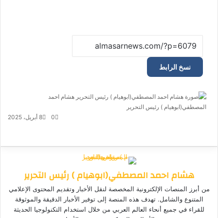
نسخ الرابط
هشام احمد
المصطفي(ابوهيام ) رئيس التحرير
أ
ر
0
8 أبريل، 2025
س
ف
م
م
ت
و
ل
ي
X
ا
ا
ا
ي
ب
س
س
ت
ل
س
ر
ب
ن
ن
ق
س
ي
هشام احمد المصطفي(ابوهيام ) رئيس التحرير
و
ج
ج
ا
ر
د
ك
ر
ر
ا
ب
ا
من أبرز المنصات الإلكترونية المخصصة لنقل الأخبار وتقديم المحتوى الإعلامي
م
إ
المتنوع والشامل. تهدف هذه المنصة إلى توفير الأخبار الدقيقة والموثوقة
ل
للقراء في جميع أنحاء العالم العربي من خلال استخدام التكنولوجيا الحديثة