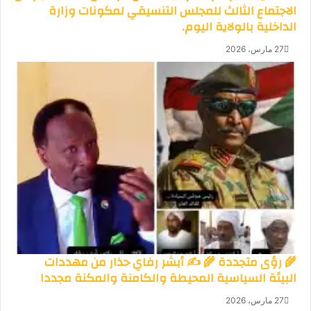
الاجتماع الثالث للمجلس التنسيقي لمكونات وزارة
الداخلية بالولاية اليوم.
27 مارس، 2026
🌾 رؤى متجددة 🌾 ✍️ أبشر رفاي حذار من مهددات
البيئة السياسية المحيطة والكامنة والمكنة مجددا
27 مارس، 2026