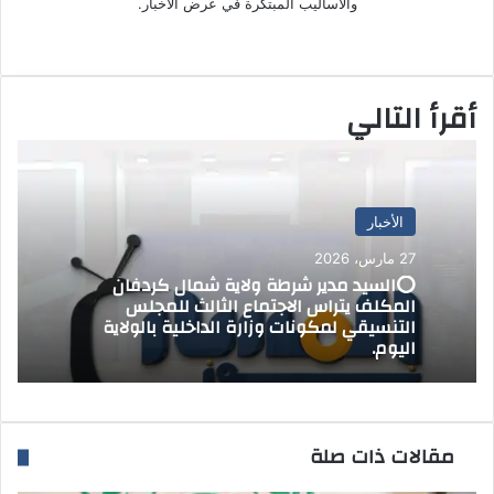
ك
والأساليب المبتكرة في عرض الأخبار.
ت
موق
ر
ع
و
الوي
ن
أقرأ التالي
ب
ي
ا
الأخبار
27 مارس، 2026
⭕السيد مدير شرطة ولاية شمال كردفان
المكلف يتراس الاجتماع الثالث للمجلس
التنسيقي لمكونات وزارة الداخلية بالولاية
اليوم.
مقالات ذات صلة