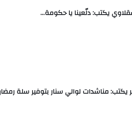
قلاوي يكتب: دلّعينا يا حكومة…
كتب: مناشدات لوالي سنار بتوفير سلة رمضان ل