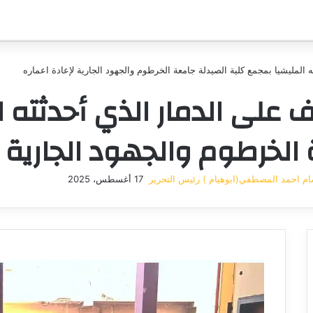
المليشيا بمجمع كلية الصيدلة جامعة الخرطوم والجهود الجارية لإعادة اعماره
 على الدمار الذي أحدثته ا
الخرطوم والجهود الجارية ل
م احمد المصطفي(ابوهيام ) رئيس التحرير
17 أغسطس، 2025
أرسل
بريدا
إلكترونيا