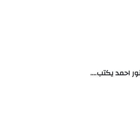
ور احمد يكتب….