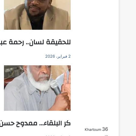
للحقيقة لسان.. رحمة عبد 
2 فبراير، 2026
كر البلقاء… ممدوح حسن ع
36
Khartoum
بحث عن