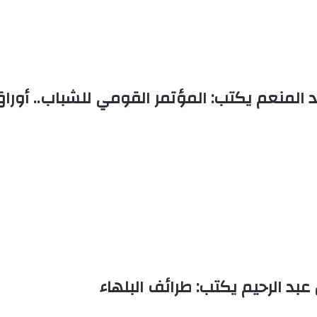
المنعم يكتب: المؤتمر القومي للشباب.. أوراق واب
بد الرحيم يكتب: طرائف البلهاء