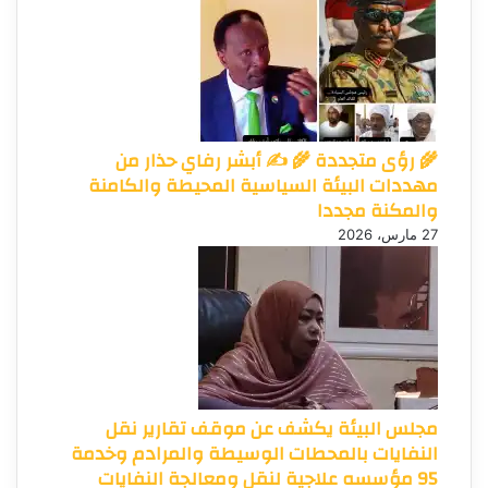
🌾 رؤى متجددة 🌾 ✍️ أبشر رفاي حذار من
مهددات البيئة السياسية المحيطة والكامنة
والمكنة مجددا
27 مارس، 2026
مجلس البيئة يكشف عن موقف تقارير نقل
النفايات بالمحطات الوسيطة والمرادم وخدمة
95 مؤسسه علاجية لنقل ومعالجة النفايات