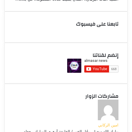
تابعنا على فيسبوك
إنضم لقناتنا
مشاركات الزوار
امين الركابي
يبارك الله سعيهُ،، رجُل الخير / الخليفة أزهري المبارك،، جعله...