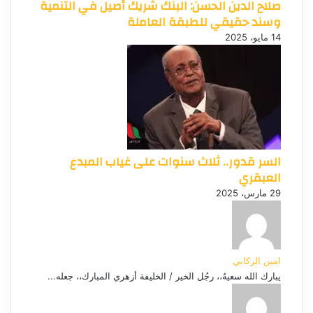
صلاح الدين الحسن: البنك شريك أصيل في التنمية
وسند حقيقي للطبقة العاملة
14 مايو، 2025
السر قدور.. ثلاث سنوات على غياب المبدع
العبقري
29 مارس، 2025
امين الركابي
يبارك الله سعيهُ،، رجُل الخير / الخليفة أزهري المبارك،، جعله...