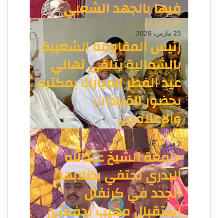
فيها بالجهد الشعبي
الأخبار المحلية
25 مارس، 2026
رئيس المقاومة الشعبية
بالشمالية يتلقى تهاني
عيد الفطر المبارك بمكتبه
بحضور القيادات
والإعلاميين
الأخبار
2 فبراير، 2026
جامعة الشيخ عبدالله
البدري تحتفي بطلابها
الجدد في كرنفال
استقبال مهيب لدفعتَي