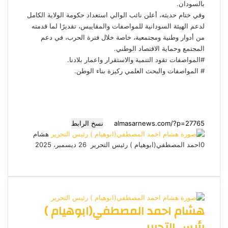
بالسودان.
وفي ختام حديثه، أعلن نائب الوالي استعداد حكومة الولاية الكامل
لدعم الهيئة السودانية للمواصفات والمقاييس، تقديرًا لما قدمته
من أدوار وطنية ومجتمعية، خاصة خلال فترة الحرب، في دعم
المجتمع وحماية الاقتصاد الوطني.
#المواصفات تقود التنمية والاستقرار واعمار بلادنا.
# المواصفات والبحث العلمي ركيزة بناء الوطن.
نسخ الرابط
هشام
0
احمد المصطفي(ابوهيام ) رئيس التحرير
أ
26 ديسمبر، 2025
ف
م
م
ت
و
ر
ي
X
ا
ا
ا
ي
س
س
س
ت
ل
س
ل
ب
ن
ن
ق
س
ب
و
ج
ج
ا
ر
ر
هشام احمد المصطفي(ابوهيام )
ك
ر
ر
ا
ب
ي
م
د
رئيس التحرير