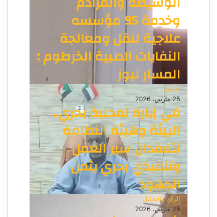
الوسيطة والمرادم
وخدمة 95 مؤسسه
علاجية لنقل ومعالجة
النفايات الطبية الخرطوم :
المسار نيوز
الأخبار
25 مارس، 2026
في زيارة لمحلية بحري..
البيئة وهيئة النظافة
تتفقدان سير العمل
وتنفيذي بحري يثمن
الجهود
الرأي والتحليل
25 مارس، 2026