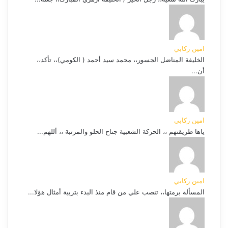
امين ركابي
الخليفة المناضل الجسور،، محمد سيد أحمد ( الكومي)،، تأكد،،
أن...
امين ركابي
ياها طريقتهم ،، الحركة الشعبية جناح الحلو والمرتبة ،، أللهم...
امين ركابي
المسألة برمتها،، تنصب علي من قام منذ البدء بتربية أمثال هؤلا...