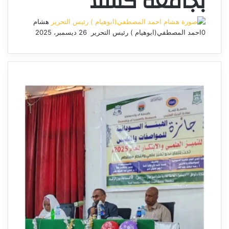
بجامعة كسلا
هشام
0
احمد المصطفي(ابوهيام ) رئيس التحرير
26 ديسمبر، 2025
أرسل
بريدا
إلكترونيا