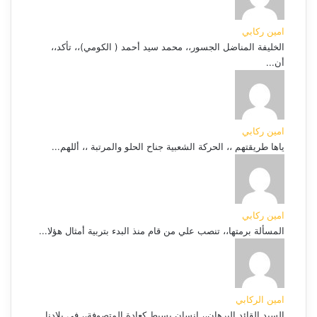
امين ركابي
الخليفة المناضل الجسور،، محمد سيد أحمد ( الكومي)،، تأكد،،
أن...
امين ركابي
ياها طريقتهم ،، الحركة الشعبية جناح الحلو والمرتبة ،، أللهم...
امين ركابي
المسألة برمتها،، تنصب علي من قام منذ البدء بتربية أمثال هؤلا...
امين الركابي
السيد القائد البرهان،، انسان بسيط كعادة المتصوفة،، في بلادنا...