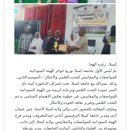
كسلا : رغده الهجا
تمّ أمس الأول بجامعة كسلا توزيع جوائز الهيئة السودانية
للمواصفات والمقاييس للبحث العلمي والابتكار – الموسم الثاني،
وذلك بشراكة مع جامعة كسلا، تحت إشراف الدكتورة آمنة تاج
السر عميدة البحث العلمي وبرعاية كريمة من الهيئة السودانية
للمواصفات والمقاييس، في خطوة تعكس الاهتمام المتنامي بدعم
البحث العلمي وتعزيز ثقافة الجودة والابتكار.
وشرّف الفعالية بالحضور نائب والي ولاية كسلا الأستاذ عمر عثمان
آدم، ومدير جامعة كسلا البرفيسور أماني عبدالمعروف، ومدير فرع
الهيئة السودانية للمواصفات والمقاييس بولاية كسلا، إلى جانب
مجموعة من العلماء والباحثين أساتذة الجامعات. مدير شرطة