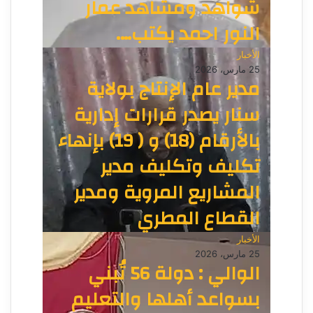
شواهد ومشاهد عمار
النور احمد يكتب….
الأخبار
25 مارس، 2026
مدير عام الإنتاج بولاية
سنار يصدر قرارات إدارية
بالأرقام (18) و ( 19) بإنهاء
تكليف وتكليف مدير
المشاريع المروية ومدير
القطاع المطري
الأخبار
25 مارس، 2026
الوالي : دولة 56 تُبني
بسواعد أهلها والتعليم