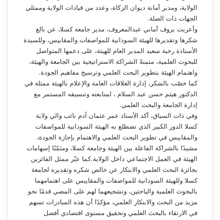
الولاية، ومدير أمانة ديوان الزكاة، وعدد من قيادات الولاية وممثلي
الجهات ذات الصلة.
وأعربت بروف أماني عبدالمعروف، مدير جامعة كسلا، عن بالغ
شكرها وتقديرها للهيئة السودانية للمواصفات والمقاييس، وللسيدة
الأستاذة رحبة سعيد المدير العام للهيئة، على دعمها المتواصل
للبحوث العلمية، مثمنةً الشراكة الاستراتيجية بين الجامعة والهيئة،
واهتمام الهيئة بتطوير البحث العلمي وترسيخ مفاهيم الجودة.
كما خصّت بالشكر، إدارة العلاقات العامة والإعلام بالهيئة ممثلة في
الدكتور هيثم حسن عبد السلام ، لمتابعته وتنسيقه المستمر مع
إدارة الجامعة والبحث العلمي.
وفي ذات السياق، أكد الأستاذ عمر عثمان آدم نائب والي ولاية
كسلا الدور الكبير الذي تضطلع به الهيئة السودانية للمواصفات
والمقاييس في تطوير البحث العلمي والاهتمام بإجازة الجودة،
مشيدًا بالشراكة الفاعلة بين الهيئة وجامعة كسلا، ومثمّنًا إسهامات
الهيئة في العمل الاجتماعي داخل الولاية.كما عبّر ممثل الفائزين
بجائزة البحث العلمي والابتكار عن خالص شكره وتقديره لجامعة
كسلا وللهيئة السودانية للمواصفات والمقاييس على اهتمامهما
بالبحوث العلمية والباحثين، وتشجيعهما لهم على المضي قدمًا نحو
مزيد من البحث والابتكار العلمي، مؤكدًا أن هذه المبادرات تسهم
في الارتقاء بالبحث العلمي وتحقيق مستوى اقتصادي أفضل