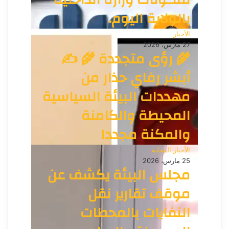
لمكونات وزارة الداخلية
بالولاية اليوم.
الأخبار
27 مارس، 2026
🌾 رؤى متجددة 🌾 ✍️
أبشر رفاي حذار من
مهددات البيئة السياسية
المحيطة والكامنة
والمكنة مجددا
الأخبار المحلية
25 مارس، 2026
مجلس البيئة يكشف عن
موقف تقارير نقل
النفايات بالمحطات