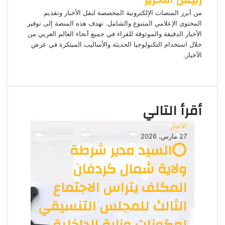
ا
إ
من أبرز المنصات الإلكترونية المخصصة لنقل الأخبار وتقديم
ل
المحتوى الإعلامي المتنوع والشامل. تهدف هذه المنصة إلى توفير
ك
الأخبار الدقيقة والموثوقة للقراء في جميع أنحاء العالم العربي من
ت
خلال استخدام التكنولوجيا الحديثة والأساليب المبتكرة في عرض
الأخبار.
ر
م
و
و
ن
ق
ي
ع
ا
أقرأ التالي
ا
ل
الأخبار
و
27 مارس، 2026
ي
⭕السيد مدير شرطة
ب
ولاية شمال كردفان
المكلف يتراس الاجتماع
الثالث للمجلس التنسيقي