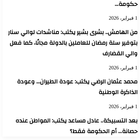
كومة…
2
ن الهامش.. بشرى بشير يكتب: مناشدات لوالي سنار
توفير سلة رمضان للعاملين بالدولة مجانًا، كما فعل
الي القضارف
2
حمد عثمان الرضي يكتب: عودة الطيران… وعودة
لذاكرة الوطنية
2
عد التسبيكة.. عادل مساعد يكتب: المواطن عنده
صانة… أم الحكومة فقط؟