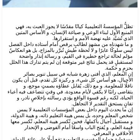
تظلُّ المؤسسةُ التعليميةُ كيانًا مقدّسًا لا يجوز العبث به، فهي
المنبع الأول لبناء الوعي و صياغة الإنسان، و الأساس المتين
الذي تُشيَّد عليه نهضة الأمم و استقرارها.
و ما شهدناه من مشهدٍ لطالبٍ يرقص أمام أستاذه داخل الفصل
ليس سلوكًا عابرًا و لا لحظة طيشٍ تُبرَّر بالمزاح، بل هو انعكاسٌ
مؤلم لحالة تراجع خطيرة في القيم، و رسالة إنذار واضحة
لمستقبلٍ قد يحمل نتائج غير متوقعة إن لم يتم تدارك هذا الخلل
بحزمٍ و حكمة.
إن المعلم، الذي أفنى زهرة شبابه في سبيل تنوير بصائر
الأجيال، هو أساس كل شيء، و ركيزة كل تقدم، قبل أن يكون
ناقلًا للمعلومة. و مع ذلك، يُقابل عطاؤه بصمتٍ موجع، و
يتقاضى راتبًا لا يكفي لأيام معدودة، في وقتٍ تتضاعف فيه أعباء
الحياة، لكنه رغم قسوة الواقع يؤدي رسالته بإخلاصٍ نادر، و
تفانٍ يستحق التقدير لا التجاهل.
إن ما يحدث اليوم داخل بعض المؤسسات التعليمية لا يمس
شخص المعلم وحده، بل يمس هيبة التعليم ذاته، و هيبة الدولة،
و مستقبل أجيال بأكملها، فحين تُكسر هيبة المعلم، تُكسر معها
قيمة العلم، و يُفتح الباب واسعًا أمام الفوضى و الإنحدار
الأخلاقي و المعرفي.
مسؤولية حماية المؤسسة التعليمية تقع أولًا على عاتق الدولة،