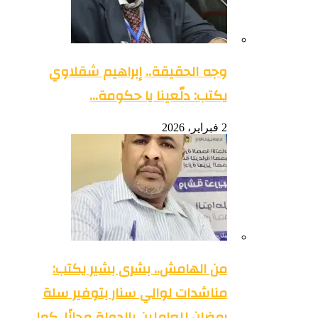
وجه الحقيقة.. إبراهيم شقلاوي
يكتب: دلّعينا يا حكومة…
2 فبراير، 2026
من الهامش.. بشرى بشير يكتب:
مناشدات لوالي سنار بتوفير سلة
رمضان للعاملين بالدولة مجانًا، كما