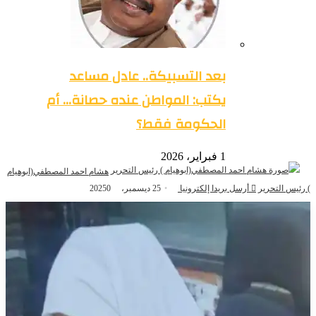
بعد التسبيكة.. عادل مساعد
يكتب: المواطن عنده حصانة… أم
الحكومة فقط؟
1 فبراير، 2026
هشام احمد المصطفي(ابوهيام
رئيس التحرير
أرسل بريدا إلكترونيا
25 ديسمبر، 2025
0