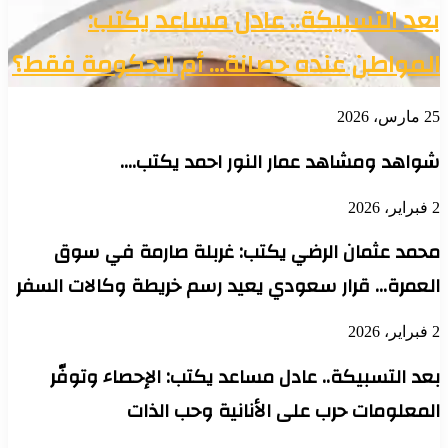
عد التسبيكة.. عادل مساعد يكتب:
لمواطن عنده حصانة… أم الحكومة فقط؟
س، 2026
واهد ومشاهد عمار النور احمد يكتب….
2
حمد عثمان الرضي يكتب: غربلة صارمة في سوق
لعمرة… قرار سعودي يعيد رسم خريطة وكالات السفر
2
عد التسبيكة.. عادل مساعد يكتب: الإحصاء وتوفّر
لمعلومات حرب على الأنانية وحب الذات