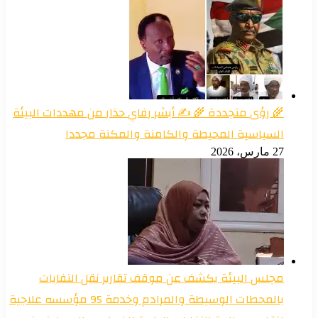
🌾 رؤى متجددة 🌾 ✍️ أبشر رفاي حذار من مهددات البيئة
السياسية المحيطة والكامنة والمكنة مجددا
27 مارس، 2026
مجلس البيئة يكشف عن موقف تقارير نقل النفايات
بالمحطات الوسيطة والمرادم وخدمة 95 مؤسسه علاجية