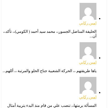
امين ركابي
الخليفة المناضل الجسور،، محمد سيد أحمد ( الكومي)،، تأكد،،
أن...
امين ركابي
ياها طريقتهم ،، الحركة الشعبية جناح الحلو والمرتبة ،، أللهم...
امين ركابي
المسألة برمتها،، تنصب علي من قام منذ البدء بتربية أمثال