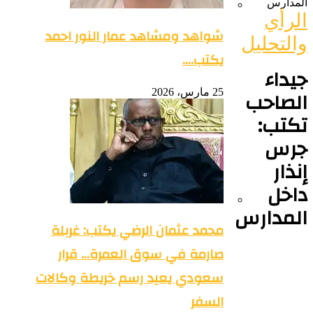
لمدارس
لرأي
شواهد ومشاهد عمار النور احمد
التحليل
يكتب….
يداء
لصاحب
25 مارس، 2026
كتب:
رس
نذار
اخل
لمدارس
محمد عثمان الرضي يكتب: غربلة
صارمة في سوق العمرة… قرار
سعودي يعيد رسم خريطة وكالات
السفر