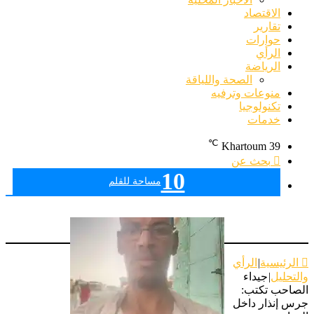
الاقتصاد
تقارير
حوارات
الرأي
الرياضة
الصحة واللياقة
منوعات وترفيه
تكنولوجيا
خدمات
℃
Khartoum
39
بحث عن
10
مساحة للقلم
الرئيسية
|
الرأي
لتحليل
|
جيداء
لصاحب تكتب:
رس إنذار داخل