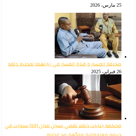
25 مارس، 2026
صحيفة المسار و قناة المسار في زيارتهما لمحلية دلقو
26 فبراير، 2025
محكمة جنايات دنقلا تقضي بسجن مدان (10) سنوات في
جريمة معلوماتية موجّهة ضد الدولة