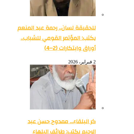
للحقيقة لسان.. رحمة عبد المنعم
يكتب: المؤتمر القومي للشباب..
أوراق وابتكارات (2–4)
2 فبراير، 2026
كر البلقاء… ممدوح حسن عبد
الرحيم يكتب: طرائف البلهاء