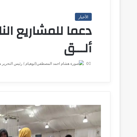
الأخبار
دعما للمشاريع النا
ألـــق
0
ه