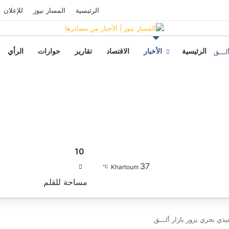
فيسبوك
‫YouTube
تسجيل الدخول
الرئيسية
المسار نيوز
للإعلان
لـــق
الرئيسية
الأخبار
الاقتصاد
تقارير
حوارات
الرأي
10
37
بحث عن
Khartoum
℃
مساحة للقلم
يذي بحري يزور بازار ألـــق