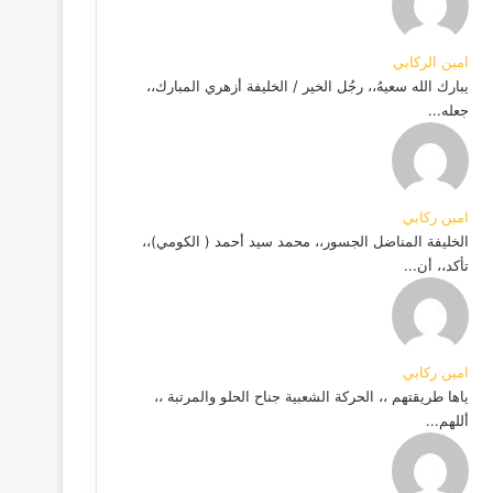
امين الركابي
يبارك الله سعيهُ،، رجُل الخير / الخليفة أزهري المبارك،،
جعله...
امين ركابي
الخليفة المناضل الجسور،، محمد سيد أحمد ( الكومي)،،
تأكد،، أن...
امين ركابي
ياها طريقتهم ،، الحركة الشعبية جناح الحلو والمرتبة ،،
أللهم...