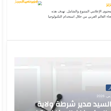
ير
ر
ي
لمحتوى الإعلامي المتنوع والشامل. تهدف هذه
د
حاء العالم العربي من خلال استخدام التكنولوجيا
ا
إ
ل
موق
ك
ع
ت
الوي
ر
ب
و
ن
ي
ا
ار
سيد مدير شرطة ولاية