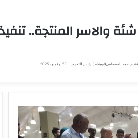
شئة والاسر المنتجة.. تنفيذي
شام احمد المصطفي(ابوهيام ) رئيس التحرير
5 نوفمبر، 2025
أرسل
بريدا
إلكترونيا