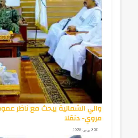
والي الشمالية يبحث مع ناظر عموم 
مروي- دنقلا
30 يونيو، 2025