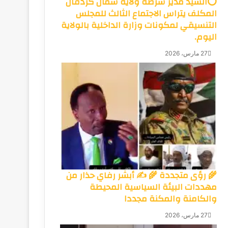
⭕السيد مدير شرطة ولاية شمال كردفان
المكلف يتراس الاجتماع الثالث للمجلس
التنسيقي لمكونات وزارة الداخلية بالولاية
اليوم.
27 مارس، 2026
🌾 رؤى متجددة 🌾 ✍️ أبشر رفاي حذار من
مهددات البيئة السياسية المحيطة
والكامنة والمكنة مجددا
27 مارس، 2026