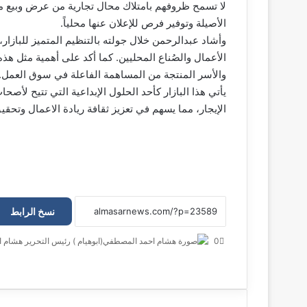
لا تسمح ظروفهم بامتلاك محال تجارية من عرض وبيع م
الأصيلة وتوفير فرص للإعلان عنها محلياً.
وأشاد عبدالرحمن خلال جولته بالتنظيم المتميز للبازار، 
الأعمال والصُناع المحليين. كما أكد على أهمية مثل هذ
والأسر المنتجة من المساهمة الفاعلة في سوق العمل.
يأتي هذا البازار كأحد الحلول الإبداعية التي تتيح لأ
الإيجار، مما يسهم في تعزيز ثقافة ريادة الاعمال وتحقيق
نسخ الرابط
0
هشام ا
ف
م
م
ت
و
ي
X
ا
ا
ا
ي
س
س
ت
ل
س
ب
ن
ن
ق
س