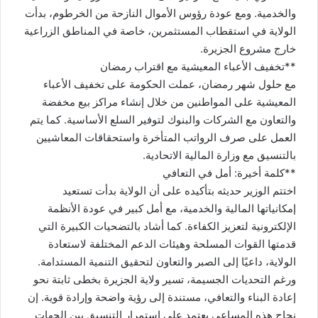
والخدمية. ومع عودة رؤوس الأموال النازحة من الخرطوم، بدأت
الولاية في استقطاب المستثمرين، خاصة في المناطق الزراعية
خارج مشروع الجزيرة.
**تخفيف الأعباء المعيشية مع اقتراب رمضان
مع حلول شهر رمضان، عملت الحكومة على تخفيف الأعباء
المعيشية على المواطنين من خلال إنشاء مراكز بيع مخفضة
والتعاون مع الشركات والبنوك لتوفير السلع الأساسية. كما يتم
العمل على صرف الرواتب المتأخرة واستحقاقات المعاشيين
بالتنسيق مع وزارة المالية الاتحادية.
**كلمة أخيرة: أمل في التعافي
اختتم الوزير حديثه بتأكيده على أن الولاية بدأت تستعيد
إمكانياتها المالية والخدمية، مع أمل كبير في عودة الأنظمة
الإلكترونية لتعزيز الكفاءة. كما أشاد بالتضحيات الكبيرة التي
قدمتها القوات المسلحة وهيئات الدعم المختلفة لاستعادة
الولاية، داعيًا إلى الصبر والتعاون لتحقيق التنمية المستدامة.
ورغم التحديات الجسيمة، تسير ولاية الجزيرة بخطى ثابتة نحو
إعادة البناء والتعافي، مستندة إلى رؤية واضحة وإرادة قوية. إن
نجاح هذه المساعي يعتمد على استمرار التنسيق بين الجهات