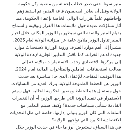
منبر سونا، حتى صدر خطاب إعفائه من منصبه وكل حكومة
الولاية وقبل أن يغادر الصحفيون قاعة المنبر، تم استبقاؤهم
وإحاطتهم علماً بقرارات الوالي الخاصة بإعفاء الحكومة، مما
أثار تساؤلات عديدة حول ملابسات هذا القرار وتوقيته والسماح
بقيام المنبر والصفة التي سيظهر بها الوزير المكلف خلال اخبار
المنبر تناول الوزير ملامح عامة عن ميزانية الولاية لعام 2025،
مشيراً إلى أهم موارد الصرف ورؤية الوزارة لاستحداث موارد
جديدة لدعم الخزانة. كما ناقش التدابير الجارية لإعادة الولاية
إلى مركزها الاقتصادي وجذب الاستثمارات، بالإضافة إلى
معالجة استحقاقات العاملين والمتأخرات المالية لعام 2024.
هذا التوقيت المفاجئ للإعفاء، الذي جاء مباشرة بعد حديث
الوزير عن الخطط الطموحة للولاية، يترك العديد من التساؤلات
حول مستقبل هذه الخطط ومصير الحكومة الحالية. فهل سيتم
الاستمرار في تنفيذ الرؤية التي طرحها الوزير، أم أن التغييرات
القادمة ستأتي بسياسات جديدة؟ وكيف سيتم التعامل مع
الملفات التي كان الوزير يتولى إدارتها، خاصة في ظل التحديات
الاقتصادية الكبيرة التي تواجهها الولاية؟
في هذا السياق، نستعرض أبرز ما جاء في حديث الوزير خلال