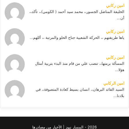
امين ركابي
الخليفة المناضل الجسور،، محمد سيد أحمد ( الكومي)،، تأكد،،
أن...
امين ركابي
ياها طريقتهم ،، الحركة الشعبية جناح الحلو والمرتبة ،، أللهم...
امين ركابي
المسألة برمتها،، تنصب علي من قام منذ البدء بتربية أمثال
هؤلا...
امين الركابي
السيد القائد البرهان،، انسان بسيط كعادة المتصوفة،، في
بلادنا...
2026 - المسار نيوز | الأخبار من مصادرها