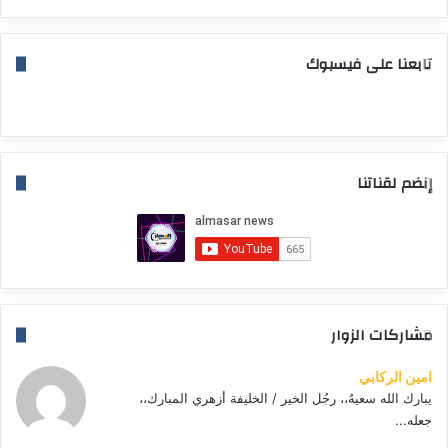
تابعنا على فيسبوك
إنضم لقناتنا
مشاركات الزوار
امين الركابي
يبارك الله سعيهُ،، رجُل الخير / الخليفة أزهري المبارك،،
جعله...