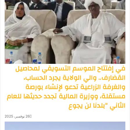
في إفتتاح الموسم التسويقي لمحاصيل
القضارف.. والي الولاية يجرد الحساب،
والغرفة الزراعية تدعو لإنشاء بورصة
مستقلة، ووزيرة المالية تجدد حديثها للعام
الثاني “بلدنا لن يجوع
26 نوفمبر، 2025