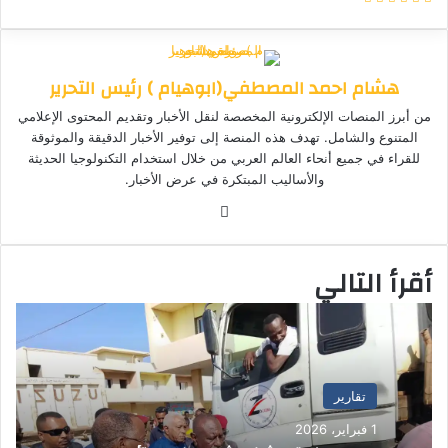
ل
ي
X
ا
ا
ا
ي
ب
س
س
س
ت
ل
ر
ب
ن
ن
س
ق
ي
هشام احمد المصطفي(ابوهيام ) رئيس التحرير
و
ج
ج
ا
ر
د
ك
ر
ر
ب
ا
ا
من أبرز المنصات الإلكترونية المخصصة لنقل الأخبار وتقديم المحتوى الإعلامي
م
إ
المتنوع والشامل. تهدف هذه المنصة إلى توفير الأخبار الدقيقة والموثوقة
ل
للقراء في جميع أنحاء العالم العربي من خلال استخدام التكنولوجيا الحديثة
ك
والأساليب المبتكرة في عرض الأخبار.
ت
موق
ر
ع
و
الوي
ن
أقرأ التالي
ب
ي
ا
تقارير
1 فبراير، 2026