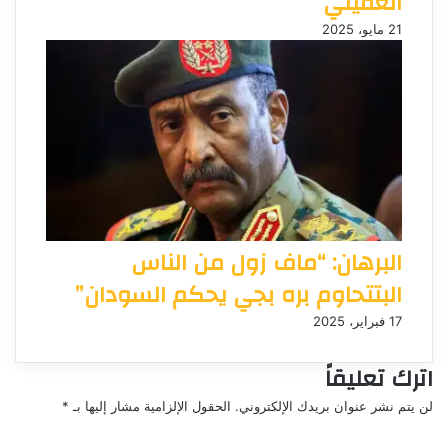
العقيلي
21 مايو، 2025
البرهان: “ماف زول من الناس
البتتحاوم بره بجي يحكم السودان”
17 فبراير، 2025
اترك تعليقاً
لن يتم نشر عنوان بريدك الإلكتروني.
الحقول الإلزامية مشار إليها بـ
*
ا