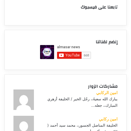
تابعنا على فيسبوك
إنضم لقناتنا
مشاركات الزوار
امين الركابي
يبارك الله سعيهُ،، رجُل الخير / الخليفة أزهري
المبارك،، جعله...
امين ركابي
الخليفة المناضل الجسور،، محمد سيد أحمد (