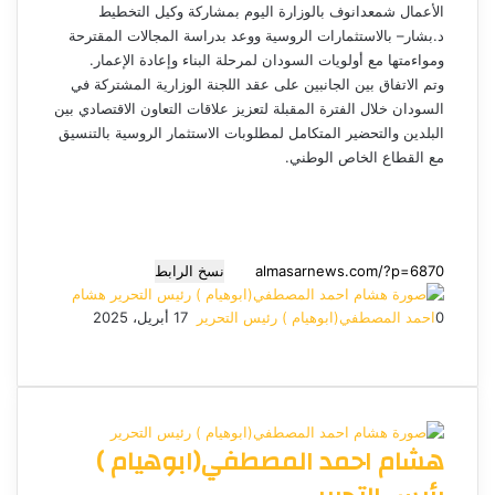
الأعمال شمعدانوف بالوزارة اليوم بمشاركة وكيل التخطيط
د.بشار– بالاستثمارات الروسية ووعد بدراسة المجالات المقترحة
ومواءمتها مع أولويات السودان لمرحلة البناء وإعادة الإعمار.
وتم الاتفاق بين الجانبين على عقد اللجنة الوزارية المشتركة في
السودان خلال الفترة المقبلة لتعزيز علاقات التعاون الاقتصادي بين
البلدين والتحضير المتكامل لمطلوبات الاستثمار الروسية بالتنسيق
مع القطاع الخاص الوطني.
نسخ الرابط
هشام
0
احمد المصطفي(ابوهيام ) رئيس التحرير
أ
17 أبريل، 2025
ف
م
م
ت
و
ر
ي
X
ا
ا
ا
ي
س
س
س
ت
ل
س
ل
ب
ن
ن
ق
س
ب
و
ج
ج
ا
ر
ر
هشام احمد المصطفي(ابوهيام )
ك
ر
ر
ا
ب
ي
م
د