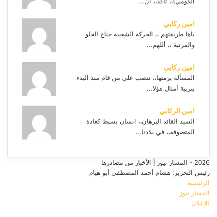
الكومي)،، تأكد،، أن...
امين ركابي
ياها طريقتهم ،، الحركة الشعبية جناح الحلو
والمرتبة ،، أللهم...
امين ركابي
المسألة برمتها،، تنصب علي من قام منذ البدء
بتربية أمثال هؤلا...
امين الركابي
السيد القائد البرهان،، انسان بسيط كعادة
المتصوفة،، في بلادنا...
2026 - المسار نيوز | الأخبار من مصادرها
رئيس التحرير: هشام أحمد المصطفى أبو هيام
الرئيسية
المسار نيوز
للإعلان
فيسبوك