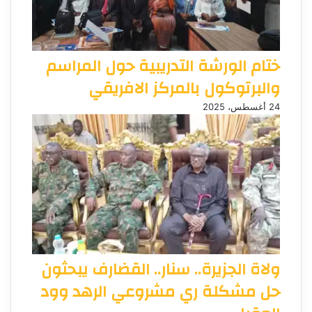
ختام الورشة التدريبية حول المراسم
والبرتوكول بالمركز الافريقي
24 أغسطس، 2025
ولاة الجزيرة.. سنار.. القضارف يبحثون
حل مشكلة ري مشروعي الرهد وود