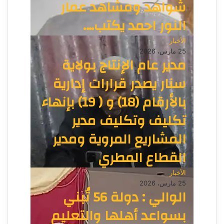
شواهد ومشاهد عمار
النور احمد يكتب….
الأخبار
25 مارس، 2026
مدير عام الإنتاج بولاية
سنار يصدر قرارات إدارية
بالأرقام (18) و ( 19) بإنهاء
تكليف وتكليف مدير
المشاريع المروية ومدير
القطاع المطري
الأخبار
25 مارس، 2026
الوالي : دولة 56 تُبني
بسواعد أهلها والتعليم