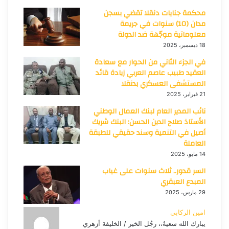
محكمة جنايات دنقلا تقضي بسجن
مدان (10) سنوات في جريمة
معلوماتية موجّهة ضد الدولة
18 ديسمبر، 2025
في الجزء الثاني من الحوار مع سعادة
العقيد طبيب عاصم العربي زيادة قائد
المستشفى العسكري بدنقلا
21 فبراير، 2025
نائب المدير العام لبنك العمال الوطني
الأستاذ صلاح الدين الحسن: البنك شريك
أصيل في التنمية وسند حقيقي للطبقة
العاملة
14 مايو، 2025
السر قدور.. ثلاث سنوات على غياب
المبدع العبقري
29 مارس، 2025
امين الركابي
يبارك الله سعيهُ،، رجُل الخير / الخليفة أزهري