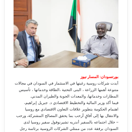
بورتسودان: المسار نيوز
أبدت شركات روسية رغبتها في الاستثمار في السودان في مجالات
متنوعة أهمها الزراعة ، البنى التحتية ،الطاقة وخدماتها ، تأسيس
المطارات وخدماتها، والمعدات الجوية والطيران المدني.
فيما أكد وزير المالية والتخطيط الاقتصادي د. جبريل إبراهيم،
اهتمام الحكومة بتطوير علاقات التعاون الاقتصادي مع روسيا
والانتقال بها إلى آفاقٍ أرحب بما يحقق المصالح المشتركة، ورحب
– خلال اجتماعه بالسفير أندريه تشيرنوفول سفير روسيا لدى
السودان برفقة عدد من ممثلي الشركات الروسية برئاسة رجل