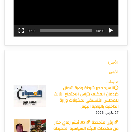
00:11
00:00
الأخيرة
الأشهر
تعليقات
⭕السيد مدير شرطة ولاية شمال
كردفان المكلف يتراس الاجتماع الثالث
للمجلس التنسيقي لمكونات وزارة
الداخلية بالولاية اليوم.
27 مارس، 2026
🌾 رؤى متجددة 🌾 ✍️ أبشر رفاي حذار
من مهددات البيئة السياسية المحيطة