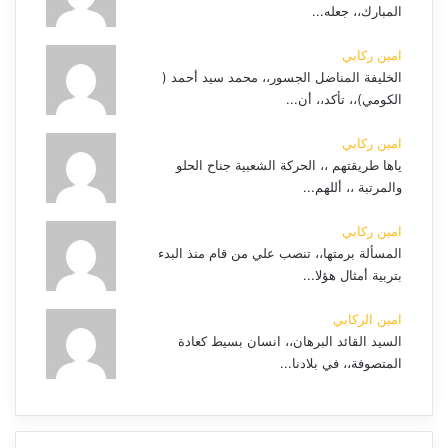
المبارك،، جعله...
امين ركابي
الخليفة المناضل الجسور،، محمد سيد أحمد (
الكومي)،، تأكد،، أن...
امين ركابي
ياها طريقتهم ،، الحركة الشعبية جناح الحلو
والمرتبة ،، أللهم...
امين ركابي
المسألة برمتها،، تنصب علي من قام منذ البدء
بتربية أمثال هؤلا...
امين الركابي
السيد القائد البرهان،، انسان بسيط كعادة
المتصوفة،، في بلادنا...