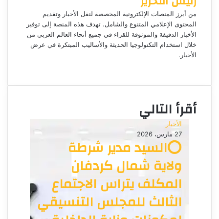
رئيس التحرير
ا
إ
من أبرز المنصات الإلكترونية المخصصة لنقل الأخبار وتقديم
ل
المحتوى الإعلامي المتنوع والشامل. تهدف هذه المنصة إلى توفير
ك
الأخبار الدقيقة والموثوقة للقراء في جميع أنحاء العالم العربي من
ت
خلال استخدام التكنولوجيا الحديثة والأساليب المبتكرة في عرض
الأخبار.
ر
م
و
و
ن
ق
ي
ع
ا
أقرأ التالي
ا
ل
الأخبار
و
27 مارس، 2026
ي
⭕السيد مدير شرطة
ب
ولاية شمال كردفان
المكلف يتراس الاجتماع
الثالث للمجلس التنسيقي