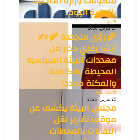
لمكونات وزارة الداخلية
بالولاية اليوم.
الأخبار
27 مارس، 2026
🌾 رؤى متجددة 🌾 ✍️
أبشر رفاي حذار من
مهددات البيئة السياسية
المحيطة والكامنة
والمكنة مجددا
الأخبار المحلية
25 مارس، 2026
مجلس البيئة يكشف عن
موقف تقارير نقل
النفايات بالمحطات