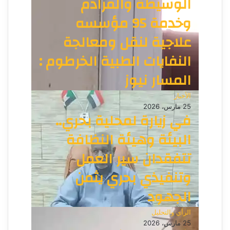
الوسيطة والمرادم
وخدمة 95 مؤسسه
علاجية لنقل ومعالجة
النفايات الطبية الخرطوم :
المسار نيوز
الأخبار
25 مارس، 2026
في زيارة لمحلية بحري..
البيئة وهيئة النظافة
تتفقدان سير العمل
وتنفيذي بحري يثمن
الجهود
الرأي والتحليل
25 مارس، 2026