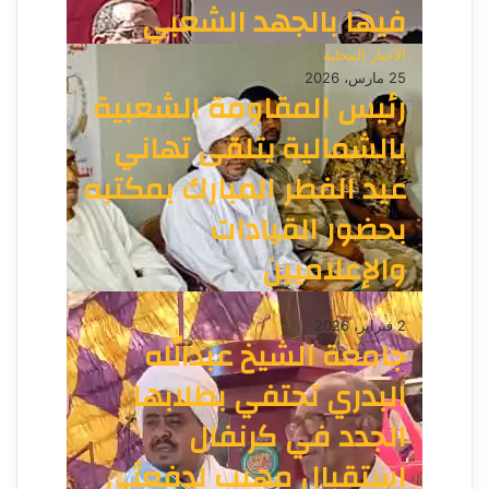
فيها بالجهد الشعبي
الأخبار المحلية
25 مارس، 2026
رئيس المقاومة الشعبية
بالشمالية يتلقى تهاني
عيد الفطر المبارك بمكتبه
بحضور القيادات
والإعلاميين
الأخبار
2 فبراير، 2026
جامعة الشيخ عبدالله
البدري تحتفي بطلابها
الجدد في كرنفال
استقبال مهيب لدفعتَي