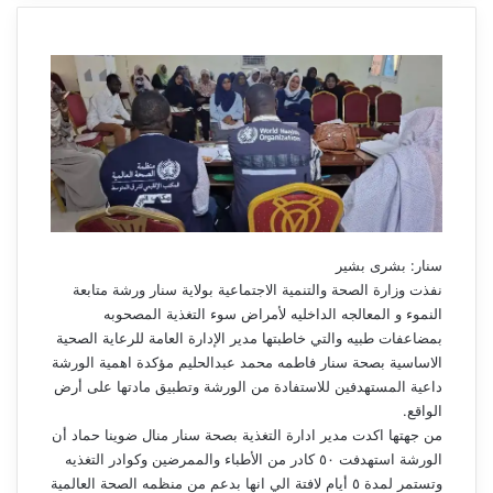
سنار: بشرى بشير
نفذت وزارة الصحة والتنمية الاجتماعية بولاية سنار ورشة متابعة
النموء و المعالجه الداخليه لأمراض سوء التغذية المصحوبه
بمضاعفات طبيه والتي خاطبتها مدير الإدارة العامة للرعاية الصحية
الاساسية بصحة سنار فاطمه محمد عبدالحليم مؤكدة اهمية الورشة
داعية المستهدفين للاستفادة من الورشة وتطبيق مادتها على أرض
الواقع.
من جهتها اكدت مدير ادارة التغذية بصحة سنار منال ضوينا حماد أن
الورشة استهدفت ٥٠ كادر من الأطباء والممرضين وكوادر التغذيه
وتستمر لمدة ٥ أيام لافتة الي انها بدعم من منظمه الصحة العالمية