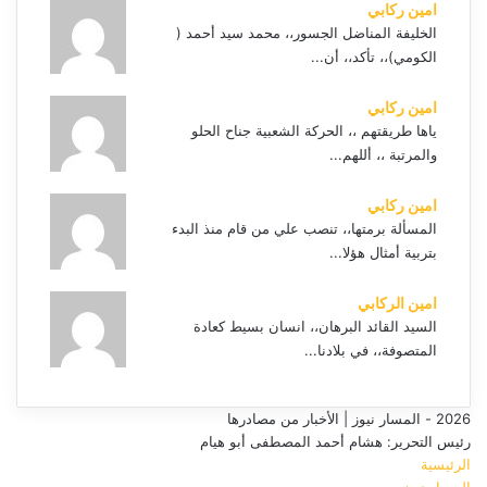
امين ركابي
الخليفة المناضل الجسور،، محمد سيد أحمد (
الكومي)،، تأكد،، أن...
امين ركابي
ياها طريقتهم ،، الحركة الشعبية جناح الحلو
والمرتبة ،، أللهم...
امين ركابي
المسألة برمتها،، تنصب علي من قام منذ البدء
بتربية أمثال هؤلا...
امين الركابي
السيد القائد البرهان،، انسان بسيط كعادة
المتصوفة،، في بلادنا...
2026 - المسار نيوز | الأخبار من مصادرها
رئيس التحرير: هشام أحمد المصطفى أبو هيام
الرئيسية
المسار نيوز