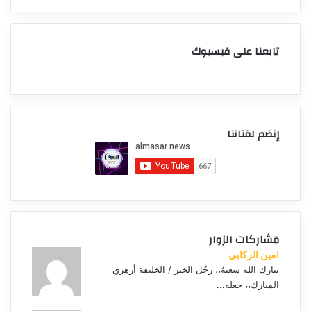
تابعنا على فيسبوك
إنضم لقناتنا
مشاركات الزوار
امين الركابي
يبارك الله سعيهُ،، رجُل الخير / الخليفة أزهري
المبارك،، جعله...