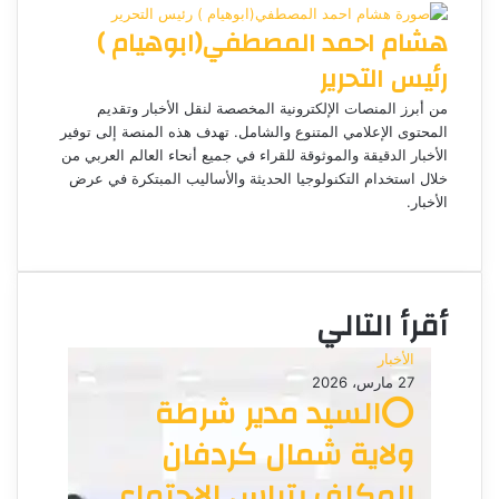
و
ج
ج
ا
ر
ر
هشام احمد المصطفي(ابوهيام )
ك
ر
ر
ا
ب
ي
م
د
رئيس التحرير
ا
إ
من أبرز المنصات الإلكترونية المخصصة لنقل الأخبار وتقديم
ل
المحتوى الإعلامي المتنوع والشامل. تهدف هذه المنصة إلى توفير
ك
الأخبار الدقيقة والموثوقة للقراء في جميع أنحاء العالم العربي من
ت
خلال استخدام التكنولوجيا الحديثة والأساليب المبتكرة في عرض
الأخبار.
ر
م
و
و
ن
ق
ي
ع
ا
أقرأ التالي
ا
ل
الأخبار
و
27 مارس، 2026
ي
⭕السيد مدير شرطة
ب
ولاية شمال كردفان
المكلف يتراس الاجتماع