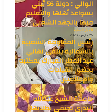
الوالي : دولة 56 تُبني
بسواعد أهلها والتعليم
فيها بالجهد الشعبي
الأخبار المحلية
25 مارس، 2026
رئيس المقاومة الشعبية
بالشمالية يتلقى تهاني
عيد الفطر المبارك بمكتبه
بحضور القيادات
والإعلاميين
الأخبار
2 فبراير، 2026
جامعة الشيخ عبدالله
البدري تحتفي بطلابها