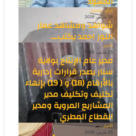
الجهود
الرأي والتحليل
25 مارس، 2026
شواهد ومشاهد عمار
النور احمد يكتب….
الأخبار
25 مارس، 2026
مدير عام الإنتاج بولاية
سنار يصدر قرارات إدارية
بالأرقام (18) و ( 19) بإنهاء
تكليف وتكليف مدير
المشاريع المروية ومدير
القطاع المطري
الأخبار
25 مارس، 2026