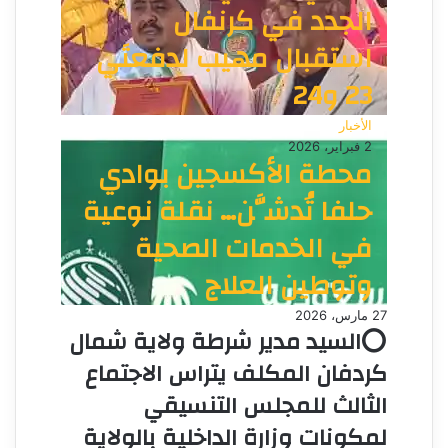
الجدد في كرنفال
استقبال مهيب لدفعتَي
23 و24
الأخبار
2 فبراير، 2026
محطة الأكسجين بوادي
حلفا تُدشَّن… نقلة نوعية
في الخدمات الصحية
وتوطين العلاج
27 مارس، 2026
⭕السيد مدير شرطة ولاية شمال
كردفان المكلف يتراس الاجتماع
الثالث للمجلس التنسيقي
لمكونات وزارة الداخلية بالولاية