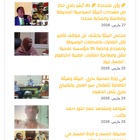
🌾 رؤى متجددة 🌾 ✍️ أبشر رفاي حذار
من مهددات البيئة السياسية المحيطة
والكامنة والمكنة مجددا
27 مارس، 2026
مجلس البيئة يكشف عن موقف تقارير
نقل النفايات بالمحطات الوسيطة
والمرادم وخدمة 95 مؤسسه علاجية
لنقل ومعالجة النفايات الطبية الخرطوم
: المسار نيوز
25 مارس، 2026
في زيارة لمحلية بحري.. البيئة وهيئة
النظافة تتفقدان سير العمل وتنفيذي
بحري يثمن الجهود
25 مارس، 2026
شواهد ومشاهد عمار النور احمد
يكتب….
25 مارس، 2026
صحيفة المسار و قناة المسار في