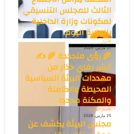
الثالث للمجلس التنسيقي
لمكونات وزارة الداخلية
بالولاية اليوم.
الأخبار
27 مارس، 2026
🌾 رؤى متجددة 🌾 ✍️
أبشر رفاي حذار من
مهددات البيئة السياسية
المحيطة والكامنة
والمكنة مجددا
الأخبار المحلية
25 مارس، 2026
مجلس البيئة يكشف عن