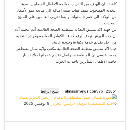
كاشفة ان الهدف من التدريب معالجه الأطفال المصابين بسوء
التغذيه المصحوب بمضاعفات طبيه اضافة الي متابعه نمو الأطفال
من الولادة الي عمر ٥ سنوات وأيضا تدريب العاملين علي المنهج
المحدث.
من جهته اكد منسق التغذية بمنظمة الصحة العالمية آدم محمد آدم
ان هذه الورش تهدف لرفع كفاءة الكوادر المعالجه وكوادر التغذية
من اجل تقديم خدمة بكفاءة وجودة عالية.
فيما اكد منسق منظمة الصحة العالمية مكتب ولاية سنار مصطفى
محمد عيسى ان المنظمة ستواصل تقديم خدماتها بولايةسنار
خاصة الاطفال المتأثرين باحداث الحرب
نسخ الرابط
هشام
0
احمد المصطفي(ابوهيام ) رئيس التحرير
أ
9 نوفمبر، 2025
ف
م
م
ت
و
ر
ي
X
ا
ا
ا
ي
س
س
س
ت
ل
س
ل
ب
ن
ن
ق
س
ب