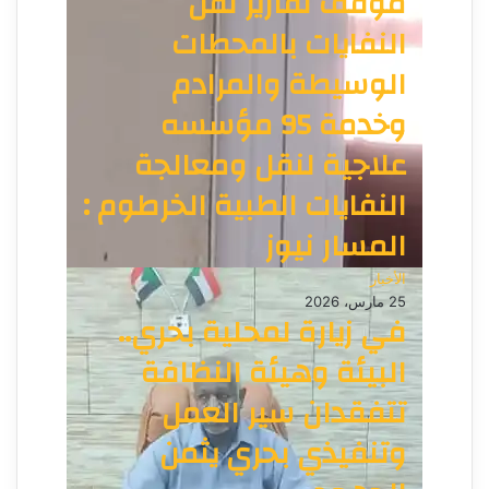
موقف تقارير نقل
النفايات بالمحطات
الوسيطة والمرادم
وخدمة 95 مؤسسه
علاجية لنقل ومعالجة
النفايات الطبية الخرطوم :
المسار نيوز
الأخبار
25 مارس، 2026
في زيارة لمحلية بحري..
البيئة وهيئة النظافة
تتفقدان سير العمل
وتنفيذي بحري يثمن