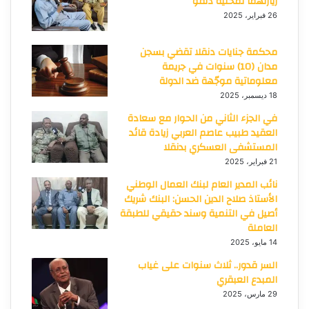
زيارتهما لمحلية دلقو
26 فبراير، 2025
محكمة جنايات دنقلا تقضي بسجن
مدان (10) سنوات في جريمة
معلوماتية موجّهة ضد الدولة
18 ديسمبر، 2025
في الجزء الثاني من الحوار مع سعادة
العقيد طبيب عاصم العربي زيادة قائد
المستشفى العسكري بدنقلا
21 فبراير، 2025
نائب المدير العام لبنك العمال الوطني
الأستاذ صلاح الدين الحسن: البنك شريك
أصيل في التنمية وسند حقيقي للطبقة
العاملة
14 مايو، 2025
السر قدور.. ثلاث سنوات على غياب
المبدع العبقري
29 مارس، 2025