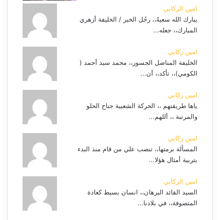
امين الركابي
يبارك الله سعيهُ،، رجُل الخير / الخليفة أزهري
المبارك،، جعله...
امين ركابي
الخليفة المناضل الجسور،، محمد سيد أحمد (
الكومي)،، تأكد،، أن...
امين ركابي
ياها طريقتهم ،، الحركة الشعبية جناح الحلو
والمرتبة ،، أللهم...
امين ركابي
المسألة برمتها،، تنصب علي من قام منذ البدء
بتربية أمثال هؤلا...
امين الركابي
السيد القائد البرهان،، انسان بسيط كعادة
المتصوفة،، في بلادنا...