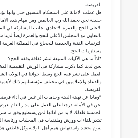
الفريضة.
هل عملت الامانة على استحكام التنسيق حتى وانها تؤد
حقيقة نحن بحمد الله رب العالمين ومن مهام هذه الامان
الاعلى للحج والعمرة الاتحادي بجانب المشاركة في المل
بالتعاون مع المجلس الأعلى للحج والعمرة ايضاً لدينا
الترتيبات الفنية والخدمية للحجاج في المملكة العربي
مستلزمات الحج.
*اذاً ما هي الآليات المتبعة لنشر ثقافة وفقه الحج؟
نحن لدينا كما ذكرت مشاركة في الورش التقييمية المختلف
العمل على نشر فقه الحج وسط اخواننا في الولاية الشمال
والدعاة والإعلاميين في مختلف مؤسساتهم ذلك لأهمية ه
الفريضة.
*وماذا عن تهيئة البيئة وخدمات الراغبين في أداء فريض
نحن في الأمانة درجنا على العمل على مدار العام بغرض ته
الخمسة فلذلك لا بد من ادائها لمن يستطيع وفق ما شرع 
تبتدر بلقاءات وورش وملتقيات في المحليات ورئاسة ال
نقوم بحشد واستنهاض همم أهل الولاية وكل قاطني هذه