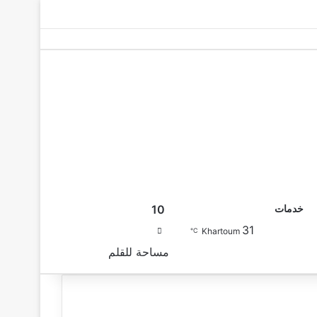
10
خدمات
31
بحث عن
Khartoum
℃
مساحة للقلم