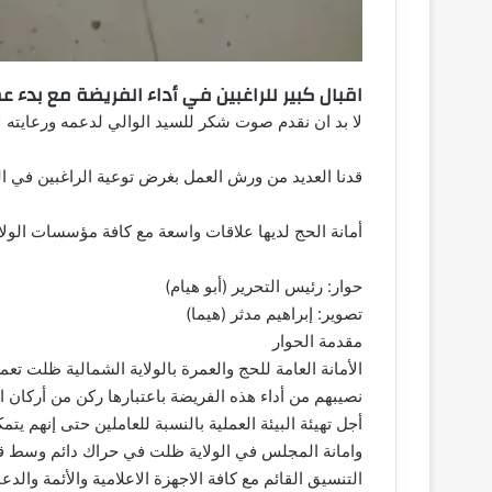
اقبال كبير للراغبين في أداء الفريضة مع بدء 
لا بد ان نقدم صوت شكر للسيد الوالي لدعمه ورعايته لأ
قدنا العديد من ورش العمل بغرض توعية الراغبين في ا
أمانة الحج لديها علاقات واسعة مع كافة مؤسسات الول
حوار: رئيس التحرير (أبو هيام)
تصوير: إبراهيم مدثر (هيما)
مقدمة الحوار
الأمانة العامة للحج والعمرة بالولاية الشمالية ظلت ت
نصيبهم من أداء هذه الفريضة باعتبارها ركن من أركان
أجل تهيئة البيئة العملية بالنسبة للعاملين حتى إنهم يت
وامانة المجلس في الولاية ظلت في حراك دائم وسط ق
التنسيق القائم مع كافة الاجهزة الاعلامية والأئمة والدعاة