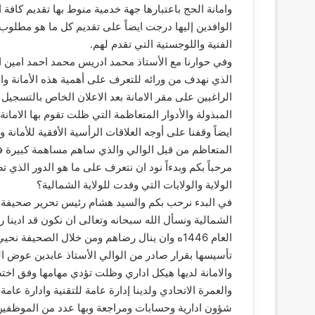
وامانة الحج باعتبارها جهة خدمية منوط بها تقديم كافة 
الوافدين إليها درجت ايضاً على تقديم كل ما هو مطلوب
الفنية واللوجستية التي تقدم لهم.
وفي حوارنا مع الأستاذ محمد ادريس محمد احمد امين ا
الذي نهدف من ورائه للتعرف على أهمية هذه الأمانة وا
الراغبين على مقر الامانة بعد الاعلان الخاص بالتسجيل
المبذولة والأدوار المتعاظمة التي ظلت تقوم بها الامان
ايضاً وقفنا على أوجه العلاقات الرأسية الأفقية للأمانة 
المتعاظم من قبل الوالي والذي ساهم مساهمة كبيرة في 
مرحباً بكم وبدءاً نود ان نتعرف على ما هو الدور الذي ت
الولاية والولايات التي وفدت للولاية الشمالية؟
في البدء نرحب بكم والسيد هشام رئيس تحرير صحيفة الم
الشمالية ونسأل الله سبحانه وتعالى ان نكون قد ادينا ر
العام 1446ه وان ينال رضاهم ومن خلال الصحيفة نح
تأسيسها بقرار صادر من الوالي الأستاذ عابدين عوض 
والامانة لديها هيكل اداري وظلت تؤدي مهامها وفق اخ
والعمرة الاتحادي ولدينا إدارة عامة للتقنية وادارة عام
شؤون ادارية وحسابات ومراجعة وبها عدد من الموظفين