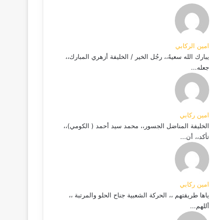
امين الركابي
يبارك الله سعيهُ،، رجُل الخير / الخليفة أزهري المبارك،،
جعله...
امين ركابي
الخليفة المناضل الجسور،، محمد سيد أحمد ( الكومي)،،
تأكد،، أن...
امين ركابي
ياها طريقتهم ،، الحركة الشعبية جناح الحلو والمرتبة ،،
أللهم...