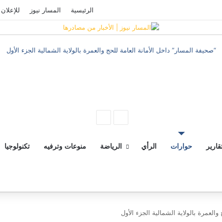
فيسبوك
‫YouTube
تسجيل الدخول
الرئيسية
المسار نيوز
للإعلان
“صحيفة المسار” داخل الأمانة العامة للحج والعمرة بالولاية الشمالية الجزء الأول
‫X
فيسبوك
ماسنجر
ماسنجر
المقال
المقال
السابق
التالي
قارير
حوارات
الرأي
الرياضة
منوعات وترفيه
تكنولوجيا
والعمرة بالولاية الشمالية الجزء الأول