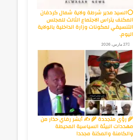
⭕السيد مدير شرطة ولاية شمال كردفان
المكلف يتراس الاجتماع الثالث للمجلس
التنسيقي لمكونات وزارة الداخلية بالولاية
اليوم.
27 مارس، 2026
🌾 رؤى متجددة 🌾 ✍️ أبشر رفاي حذار من
مهددات البيئة السياسية المحيطة
والكامنة والمكنة مجددا