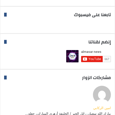
تابعنا على فيسبوك
إنضم لقناتنا
مشاركات الزوار
امين الركابي
يبارك الله سعيهُ،، رجُل الخير / الخليفة أزهري المبارك،، جعله...