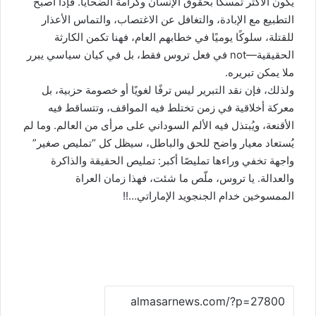
يكون الأكثر تمسكًا بحقوق الإنسان وكرامة الضحايا. فإذا أصبح
التطبيع مع الإبادة، والتغافل عن الاغتصاب، والتماس الأعذار
للقتلة، سلوكًا يوميًا في خطابهم العام، فهنا تكمن الكارثة
الحقيقية—not في فعل تروس فقط، بل في كيان سياسي يبرر
ملا يمكن تبريره.
ولذلك، فإن نقد التبرير ليس ترفًا لغويًا أو خصومة حزبية، بل
معركة أخلاقية في زمن تختلط فيه المواقف، وتتساقط فيه
الأقنعة، ويُبتذل فيه الألم السوداني على مرأى من العالم. وما لم
يُستعاد معيار واضح للحق والباطل، سيظل كل “تمليص صغير”
واجهة تخفي وراءها تمليصًا أكبر: تمليص الحقيقة والذاكرة
والعدالة. يا تروس، ملّص ما شئت، فهذا زمان العراة
الممسوخين خدام الجنجويد الإماراتي…!!