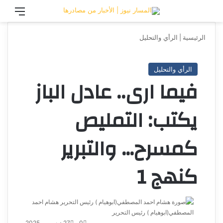
تسجيل الدخول
القائ
الرئيسية
|
الرأي والتحليل
الرأي والتحليل
فيما ارى.. عادل الباز
يكتب: التمليص
كمسرح… والتبرير
كنهج 1
هشام احمد
المصطفي(ابوهيام ) رئيس التحرير
أرسل
بريدا
0
27 ديسمبر، 2025