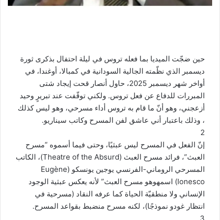
حين ضجّت الميديا بما فعله تروس في ليلة احتفال بذكرى ثورة
ديسمبر الذي نظّمته الجالية السودانية في كمبالا، أوغندا، في
أواخر شهر ديسمبر 2025، حاول أنصار قحت إيجاد شتى
المبررات للدفاع عن فعل تروس. ولكني توقّفت عند تبريرٍ وحيد
أزعجني، وهو أنّ ما قام به تروس أداء مسرحي، وهو ليس كذلك
، وذلك باعتبار أني عاشق لفن المسرح وكاتب سيناريو.
2
إنّ الفعل في المسرح ليس عبثيًا، وحتى فيما أسموه “مسرح
العبث”، فرائد مسرح العبث (Theatre of the Absurd)، الكاتب
المسرحي الروماني-الفرنسي يوجين يونسكو (Eugène
Ionesco) اسمهوهو مسرح العبث” لأنه يعكس عبثية الوجود
الإنساني ولا منطقيّة الحياة كما عرفه النقاد (مسرحية في
انتظار غودو نموذجًا)، لكنه مسرح منضبط بقواعد المسرح.
3