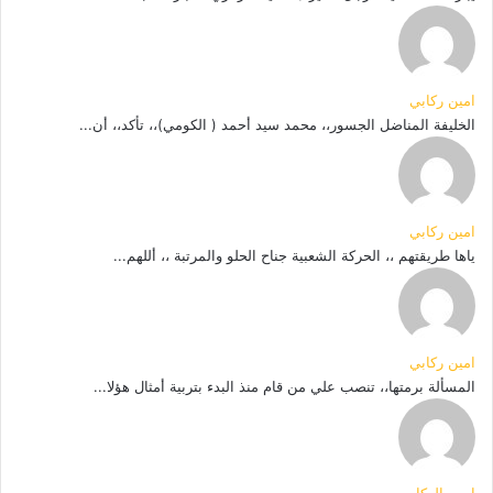
امين ركابي
الخليفة المناضل الجسور،، محمد سيد أحمد ( الكومي)،، تأكد،، أن...
امين ركابي
ياها طريقتهم ،، الحركة الشعبية جناح الحلو والمرتبة ،، أللهم...
امين ركابي
المسألة برمتها،، تنصب علي من قام منذ البدء بتربية أمثال هؤلا...
امين الركابي