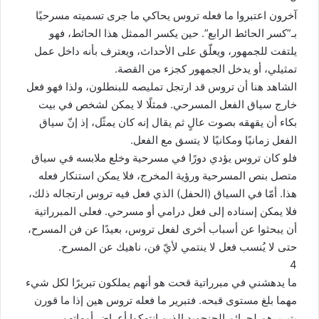
آخرون اعتبروا ما فعله تروس يحاكي ما جرى تسميته مسرحيًا
بـ”كسر الحائط الرابع”. حين يكسر الممثل هذا الحائط، فهو
يلتفت للجمهور، ويعلّق على الأحداث، ويعترف بأنه داخل عمل
تمثيلي، أو يدخل الجمهور كجزء من القصة.
الشاهد هنا أن تروس قد ارتجل تمليصه للبنطلون، ولذا فهو فعل
خارج سياق الفعل المسرحي. فمثلًا لا يمكن لشخص في بيت
بكاء أن يقهقه بصوت عالٍ ثم يقال إنه كان يمثّل، إذ إنّ سياق
الفعل زمانيًا ومكانيًا لا يتسق مع الفعل.
فلو كان تروس يؤدي دورًا في مسرحية وخلع ملابسه في سياق
متصل بنص المسرحية ورؤية المخرج، فلا يمكن استنكار فعله
هذا. أمّا في السياق (الحفل) الذي فعل فيه تروس ارتجاله ذلك،
فلا يمكن إسناده إلى فعل درامي أو مسرحي. فعلى المبرراتية
أن يبحثوا عن أسباب أخرى لفعل تروس، بعيدًا عن فن المسرح،
حتى لا يُنسب فعل لا ينتمي لأيّ فن، ناهيك عن المسرح.
4
ما يدهشني في مبرراتية قحت هو أنهم يملكون تبريرًا لكل شيء
مهما بلغ مستوى قبحه. فتبرير ما فعله تروس هين إذا ما قورن
بتبريرهم لجرائم الجنجويد الذين انتهكوا أعراض أمهاتهم