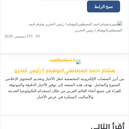
نسخ الرابط
هشام احمد
المصطفي(ابوهيام ) رئيس التحرير
أ
ر
0
27 ديسمبر، 2025
س
ف
م
م
ت
و
ل
ي
X
ا
ا
ا
ي
ب
س
س
ت
ل
س
ر
ب
ن
ن
ق
س
ي
هشام احمد المصطفي(ابوهيام ) رئيس التحرير
و
ج
ج
ا
ر
د
ك
ر
ر
ا
ب
ا
من أبرز المنصات الإلكترونية المخصصة لنقل الأخبار وتقديم المحتوى الإعلامي
م
إ
المتنوع والشامل. تهدف هذه المنصة إلى توفير الأخبار الدقيقة والموثوقة
ل
للقراء في جميع أنحاء العالم العربي من خلال استخدام التكنولوجيا الحديثة
ك
والأساليب المبتكرة في عرض الأخبار.
ت
موق
ر
ع
و
الوي
ن
أقرأ التالي
ب
ي