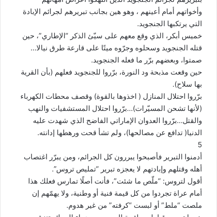
وأخواتهم أمام أعينهم ، وهو هين بجانب تبريرهم لجرائم الإبادة
التي يرتكبها الجنجويد.
خميس أبكر، الذي وقع معهم على سيّئ الذكر “الإطاري”، حين
قتله الجنجويد وسحلوه وجرّوه ميتًا على قارعة طرق نيالا…
صمتوا، وبعضهم برّر ما فعله الجنجويد.
حين وقعت مذبحة ود النورة، برّروا للجنجويد فعلهم (بأن القرية
بها سلاح).
برّروا احتلال المنازل ( اخذوها بالقوة) وقصف محطات الكهرباء
(لأنها تشحن المسيّرات)…برّروا احتلال المستشفيات والنهب
والقتل…برّروا العدوان الإماراتي الفاضح الذي شهدت عليه
الدنيا( تدافع عن مصالحها)، ولم تشأ قحت ورهطها إدانته.
5
أدمنوا التبرير فأصبحوا يبررون كل الجرائم، ومن يبرّر اغتصاب
أهله وقتلهم وإبادتهم لا يعجزه تبرير “تمليص تروس”.
أقول لتروس: “ملّص ما شئت”، فأنت أصلًا تمارس فعلك هذا
أمام عراة تجردوا من كل قيمة فنية أو وطنية، ولا يهمّهم إن
ملصت “ملط” أو لبست “كرفته” من غير هدوم.