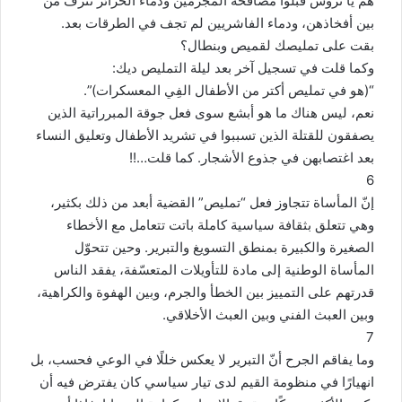
هم يا تروس قبلوا مصافحة المجرمين ودماء الحرائر تنزف من
بين أفخاذهن، ودماء الفاشريين لم تجف في الطرقات بعد.
بقت على تمليصك لقميص وبنطال؟
وكما قلت في تسجيل آخر بعد ليلة التمليص ديك:
“(هو في تمليص أكتر من الأطفال الفِي المعسكرات)”.
نعم، ليس هناك ما هو أبشع سوى فعل جوقة المبرراتية الذين
يصفقون للقتلة الذين تسببوا في تشريد الأطفال وتعليق النساء
بعد اغتصابهن في جذوع الأشجار. كما قلت…!!
6
إنّ المأساة تتجاوز فعل “تمليص” القضية أبعد من ذلك بكثير،
وهي تتعلق بثقافة سياسية كاملة باتت تتعامل مع الأخطاء
الصغيرة والكبيرة بمنطق التسويغ والتبرير. وحين تتحوّل
المأساة الوطنية إلى مادة للتأويلات المتعسّفة، يفقد الناس
قدرتهم على التمييز بين الخطأ والجرم، وبين الهفوة والكراهية،
وبين العبث الفني وبين العبث الأخلاقي.
7
وما يفاقم الجرح أنّ التبرير لا يعكس خللًا في الوعي فحسب، بل
انهيارًا في منظومة القيم لدى تيار سياسي كان يفترض فيه أن