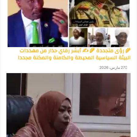
🌾 رؤى متجددة 🌾 ✍️ أبشر رفاي حذار من مهددات
البيئة السياسية المحيطة والكامنة والمكنة مجددا
27 مارس، 2026