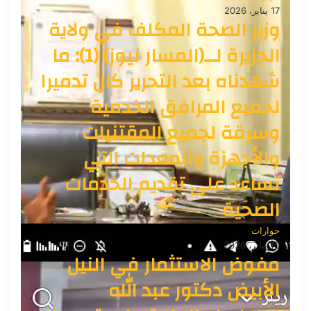
17 يناير، 2026
وزير الصحة المكلف في ولاية
الجزيرة لــ(المسار نيوز) (1): ما
شهدناه بعد التحرير كان تدميرا
لجميع المرافق الخدمية
وسرقة لجميع المقتنيات
والأجهزة والمعدات التي
تساعد على تقديم الخدمات
الصحية
حوارات
10 يناير، 2026
مفوض الاستثمار في النيل
الأبيض دكتور عبد الله