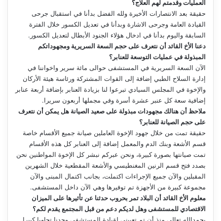
العمليات وقدمتم لهم العلاج؟
حقيقة بعد الانتصارات الأخيرة ولله الفضل بدأنا في استقبال جرحى
القيادة العامة وجرحى الاشارة وبدأنا في تعديل الكسور خلال الفترة
السابقة واليوم بدأنا في ادخال هؤلاء الجنود الأبطال لتعديل الكسور.
دعنا الأخ القائد أن نتعرف على حجم السعة السريرية ومجهوداتكم
المبذولة في عمليات التوسعة للعنابر؟
الآن السعة السريرية في المستشفى حوالى مائة سرير واخواننا في
إدارة السلاح الطبي إضافة إلى القوات المشتركة ورئاسة هيئة الأركان
والإخوة في المجلس السيادي تبرعوا لنا بزيادة العنابر بإضافة أربعة عنابر
إضافية سعة كل عنبر عشرة أسرة وفي مجملها أربعون سريرا.
ملاحظ أن هنالك مجهودات مبذولة على صعيد الصيانة هل يمكن أن نتعرف
على حجم الصيانة للعنابر؟
حقيقة تمت من خلال جهود الإخوة العاملين صيانة جميع الأقسام خاصة
قسم الأشعة وبنك الدم والمعمل إضافة إلى العنابر كل هذه الأقسام
تمت صيانتها بصورة كبيرة، ونحن عبركم نبشر كل الإخوة المواطنين نحن
بصدد فتح قسم الرنين المغنطيسي والأشعة المقطعية خلال الشهرين
المقبلين والآن جميع الإجراءات اكتملت، بجانب اكتمال المبنى والآن
مجموعة كبيرة من الأجهزة تم توفيرها وهي الآن داخل المستشفى.
معلوم الأخ القائد أن البلاد تمر بحروب حدثنا عن تأثيرها على الميزان
الاقتصادي للمستشفى وهل لديكم دعم من قبل المجتمع يقدم لكم؟
بحمدالله تعالى منذ أن تم تعييني لقيادة المستشفى وجدنا تجاوبا كبيرا