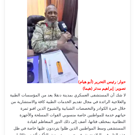
حوار: رئيس التحرير (أبو هيام)
تصوير: إبراهيم مدثر (هيما)
لا شك أن المستشفى العسكري بمدينة دنقلا يعد من المؤسسات الطبية
والعلاجية الرائدة في مجال تقديم الخدمات الطبية كافة والاستشارية من
خلال خبرة الكوادر والتخصصات الشبابية والشيوخ الذين افنو ثمرة
حياتهم خدمة للمواطنين خاصة منسوبي القوات المسلحة والأجهزة
النظامية بمختلف فئاتها، أضف إلى ذلك الدور المتعاظم لقيادة
المستشفى وسط المواطنين الذين ظلوا يترددون عليها خاصة في ظل
هذه الظروف والبلاد تعيش في حروب مفروضة بالتأكيد ألقت بظلالها