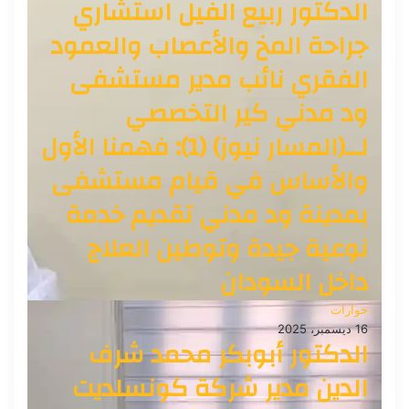
الدكتور ربيع الفيل استشاري
جراحة المخ والأعصاب والعمود
الفقري نائب مدير مستشفى
ود مدني كير التخصصي
لــ(المسار نيوز) (1): فهمنا الأول
والأساس في قيام مستشفى
بمدينة ود مدني تقديم خدمة
نوعية جيدة وتوطين العلاج
داخل السودان
حوارات
16 ديسمبر، 2025
الدكتور أبوبكر محمد شرف
الدين مدير شركة كونسلديت