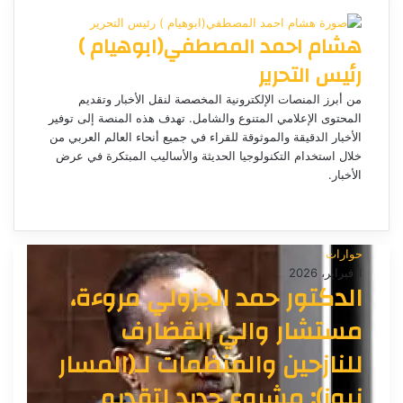
هشام احمد المصطفي(ابوهيام )
رئيس التحرير
من أبرز المنصات الإلكترونية المخصصة لنقل الأخبار وتقديم
المحتوى الإعلامي المتنوع والشامل. تهدف هذه المنصة إلى توفير
الأخبار الدقيقة والموثوقة للقراء في جميع أنحاء العالم العربي من
خلال استخدام التكنولوجيا الحديثة والأساليب المبتكرة في عرض
الأخبار.
م
و
ق
ع
حوارات
ا
1 فبراير، 2026
الدكتور حمد الجزولي مروءة،
ل
و
مستشار والي القضارف
ي
ب
للنازحين والمنظمات لـ(المسار
نيوز): مشروع جديد لتقديم