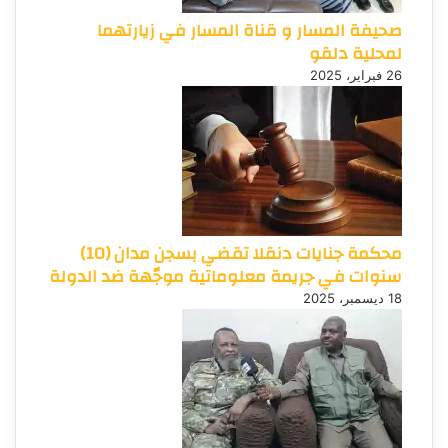
صحيفة المسار و قناة المسار في زيارتهما
لمحلية دلقو
26 فبراير، 2025
محكمة جنايات دنقلا تقضي بسجن مدان (10)
سنوات في جريمة معلوماتية موجّهة ضد الدولة
18 ديسمبر، 2025