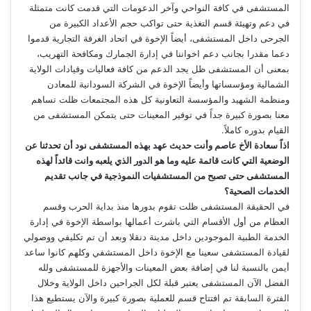
المستشفى في كافة النواحي وآخر الدعومات التي قدمت كانت متمثلة
في دعم وتهيئة قسم التغذية حتى تواكب حجم الأعداد الكبيرة من
الجرحى داخل المستشفى، أيضاً الإخوة في اتحاد الغرفة التجارية قدموا
دعما مقدرا بجانب دعم اخواننا في إدارة الجمارك ومكافحة التهريب،
بمعنى أن المستشفى ظل يجد الدعم من كافة فعاليات وقيادات الولاية
الشمالية ومؤسساتها وأيضاً الإخوة في الشركة السودانية للمعادن
ومنظمة الشهيد والمؤسسة التعاونية كل هذه المجتمعات ظلت تساهم
معنا بصورة كبيرة جداً في توفير المعينات حتى يتمكن المستشفى من
القيام بدوره كاملاً.
اذاً سعادة الأخ عاصم وأنت حديث عهد بهذه المستشفى نود أن تحدثنا عن
الوضعية التي كانت قائمة عليه وما هو الدور الذي يلعبه وانت قائداً لهذه
المستشفى حتى تصبح من المستشفيات النموذجية في جانب تقديم
الخدمات الصحية؟
في الحقيقة المستشفى ظلت تقوم بدورها منذ بداية الحرب وقسم
العظام من أول الأقسام التي باشرت أعمالها بواسطة الإخوة في إدارة
الخدمة الطبية الموجودين داخل مدينة دنقلا وبعد أن تم تكليفي ووصولي
لقيادة المستشفى سعينا مع الإخوة داخل المستشفي وكلهم كانوا ساعد
أيمن بالنسبة لنا في إضافة بعض المعينات والأجهزة للمستشفى ولله
الفضل الآن المستشفى يعتبر قبلة لكل الجراحين داخل الولاية وخلال
الفترة السابقة تم افتتاح قسم للعملية بصورة كبيرة والآن يستطيع هذا