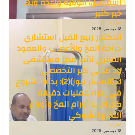
اسماعيل: الولاية واعدة وبها
خير كثير
حوارات
18 ديسمبر، 2025
الدكتور ربيع الفيل استشاري
جراحة المخ والأعصاب والعمود
الفقري نائب مدير مستشفى
ود مدني كير التخصصي
لــ(المسار نيوز)(2): بدأنا الشروع
في إجراء عمليات دقيقة
كجراحات أورام المخ وأورام
النخاع الشوكي
حوارات
18 ديسمبر، 2025