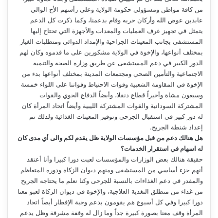
من كافة مواطن ومسؤولي حكومة الولاية وعلى رأسهم الأخ الوالي
عابدين عوض الله وأركان حربه وقام بدعمنا، وكما ذكرت كل الدعم
يتمثل في تجهيز غرف العمليات والمعدات والأجهزة التي تحتاج إليها
المستشفى بجانب المعينات الجراحية والإمداد الدوائي ومتطلبات الغيار
بمختلف أنواعها، والإخوة في الولاية مشكورين على ما قدموه وكان لهم
الدور الكبير في دعم المستشفى عن طريق وزارة الصحة والتنمية
الاجتماعية والتأمين الصحي ومجتمعات المدينة بمختلف أنواعها بدء من
الإخوة في المقاومة الشعبية وقوات الاحتياط وقواتنا على اللواء خمسة
وسبعون مشاة وأخيراً قطاع دنقلا، وأيضاً الدفاع الجوي والقوات
المشتركة السودانية والقوات المشتركة الليبية وأيضاً اتحاد المرأة كان
له دور كبير في استقبال الجرحى وتوفير المعينات الغذائية ولذلك تم
إعداد شنطة الجريح.
هل هنالك دعم من قبل مؤسسات الولاية ظل يقدم لكم والى أي مدى كان
له اسهام في استقرار الخدمات؟
حقيقة هنالك بعض الوزارات والمؤسسات لعبت دورا كبيرا وأنا أعتقد
أنهم جزء أساسي من المستشفى ومنهم ديوان الزكاة ودوره المتعاظم
والمقدر في دعم الغذاءات بالنسبة للجرحى وكنا نعلم ما يحتاجه الجريح
من غذاء من منطلق التغذية العلاجية، والإخوة في ديوان الزكاة لعبو معنا
دورا كبيرا وفي كل أسبوع هم يقومون بدعم وجبة الإفطار أيضاً اتحاد
المرأة وقف معنا بصورة كبيرة جداً وما زال له وقفة مشرفة وظل يدعم