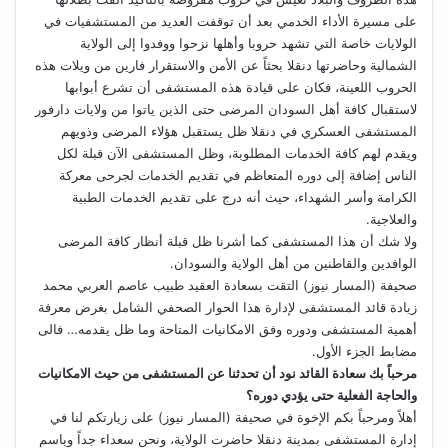
على مسيرة الأداء الخدمي بعد أن توقفت العديد من المستشفيات في
الولايات خاصة التي تشهد حروبا وأهلها نزحوا ووفدوا إلى الولاية
الشمالية وحاضرتها دنقلا بحثاً عن الأمن والاستقرار فارين من ويلات هذه
الحروب اللعينة، فكان على قيادة هذه المستشفى أن تشرع أبوابها
لاستقبال كافة أهل السودان المرضى حتى الذين ياتوا من ولايات دارفور
المستشفى العسكري في دنقلا ظل يستقبل هؤلاء المرضى وذويهم
ويقدم لهم كافة الخدمات المطلوبة، وظل المستشفى الآن قبلة لكل
الناس إضافة إلى دوره المتعاظم في تقديم الخدمات لجرحى معركة
الكرامة وأسر الشهداء، حيث أنه درج على تقديم الخدمات الطبية
والعلاجية.
ولا شك أن هذا المستشفى كما أشرنا ظل قبلة أنظار كافة المرضى
الوافدين والقاطنين من أهل الولاية والسودان.
صحيفة (المسار نيوز) التقت بسعادة العقيد طبيب عاصم العربي محمد
زيادة قائد المستشفى لإدارة هذا الحوار الصحفي الشامل بغرض معرفة
أهمية المستشفى ودوره وفق الامكانيات المتاحة وما ظل يقدمه… فالى
مضابط الجزء الأول.
مرحباً بك سعادة القائد نود أن تحدثنا عن المستشفى من حيث الامكانيات
والحاجة الفعلية حتى يؤدي دوره؟
أهلاً ومرحباً بكم الإخوة في صحيفة (المسار نيوز) على زيارتكم لنا في
إدارة المستشفى بمدينة دنقلا حاضرت الولاية، ونحن سعداء جداً وباسم