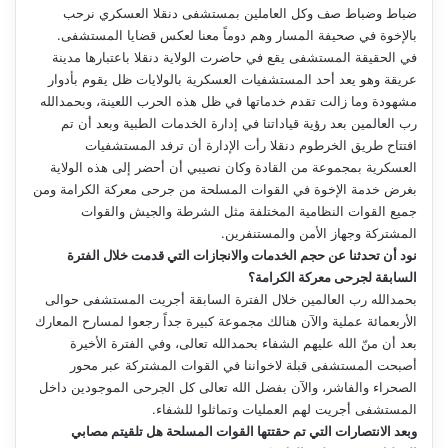
ضباط وضباط صف وكل العاملين بمستشفى دنقلا العسكري نرحب
بالإخوة في صحيفة المسار وهم دوماً معنا لعكس قضايا المستشفى.
في الحقيقة المستشفى يقع في حاضرت الولاية دنقلا باعتبارها مدينة
عريقة وهو يعد أحد المستشفيات العسكرية بالولايات ظل يقوم بأدوار
مشهودة وما زالت تقدم خدماتها في ظل هذه الحرب اللعينة، وبحمدالله
رب العالمين بعد رؤية قياداتنا في إدارة الخدمات الطبية وبعد أن تم
افتتاح طريق الخرطوم دنقلا رأت الإدارة أن ترفد المستشفيات
العسكرية بمجموعة من القادة وكان نصيبي أن أحضر إلى هذه الولاية
بغرض خدمة الإخوة في القوات المسلحة من جرحى معركة الكرامة ومن
جميع القوات النظامية المختلفة مثل الشرطة والجيش والقوات
المشتركة وجهاز الأمن والمستنفرين.
نود أن تحدثنا عن حجم الخدمات والانجازات التي قدمت خلال الفترة
السابقة لجرحى معركة الكرامة؟
بحمدالله رب العالمين خلال الفترة السابقة أجريت المستشفى حوالى
الأربعمائة عملية والآن هنالك مجموعة كبيرة جداً رجعوا لمسارح المعارك
بعد أن منّ الله عليهم الشفاء بحمدالله تعالى، وفي الفترة الأخيرة
أصبحت المستشفى قبلة لاخواننا في القوات المشتركة عبر محور
الصحراء والفاشر، والآن بفضل الله تعالى كل الجرحى الموجودين داخل
المستشفى أجريت لهم العمليات وتماثلوا للشفاء.
وبعد الانتصارات التي تم حقتتها القوات المسلحة هل تلقيتم مصابي