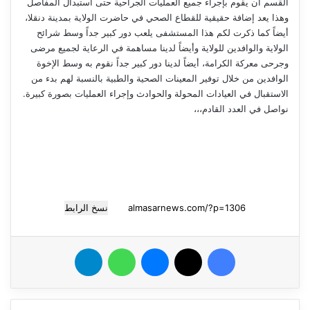
القسم ان يقوم بإجراء جميع العمليات الجراحية حتى استبدال المفاصل
وهذا يعد إضافة حقيقية للقطاع الصحي في حاضرت الولاية بمدينة دنقلا،
أيضاً كما ذكرت لكم هذا المستشفى يلعب دور كبير جداً وسط شرائح
الولاية والوافدين للولاية وأيضاً لدينا مساهمة في الرعاية لجميع مرضى
وجرحى معركة الكرامة، أيضاً لدينا دور كبير جداً نقوم به وسط الإخوة
الوافدين من خلال توفير المعينات الصحية والطبية بالنسبة لهم بدء من
الاستقبال في العيادات المحولة والحوادث وإجراء العمليات بصورة كبيرة.
نواصل في العدد القادم،،،
نسخ الرابط
فيسبوك
‫X
ماسنجر
واتساب
تيلقرام