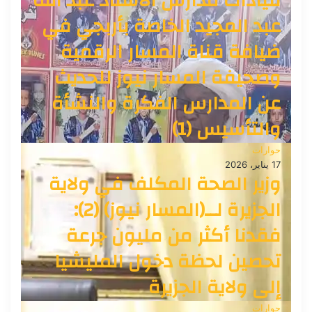
قيادات مدارس الأستاذ عبد الله
عبد المجيد الخاصة بأربجي في
ضيافة قناة المسار الرقمية
وصحيفة المسار نيوز للحديث
عن المدارس الفكرة والنشأة
والتأسيس (1)
حوارات
17 يناير، 2026
وزير الصحة المكلف في ولاية
الجزيرة لــ(المسار نيوز) (2):
فقدنا أكثر من مليون جرعة
تحصين لحظة دخول المليشيا
إلى ولاية الجزيرة
حوارات