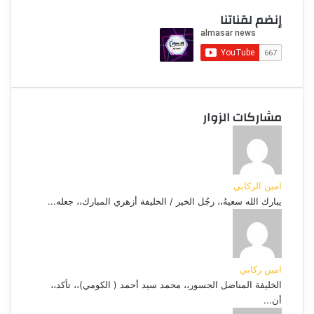
إنضم لقناتنا
مشاركات الزوار
امين الركابي
يبارك الله سعيهُ،، رجُل الخير / الخليفة أزهري المبارك،، جعله...
امين ركابي
الخليفة المناضل الجسور،، محمد سيد أحمد ( الكومي)،، تأكد،،
أن...