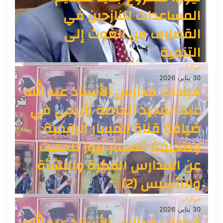
المساعدات للنازحين في
القضارف من الغوث إلى
التنمية
حوارات
30 يناير، 2026
قيادات مدارس الأستاذ عبد الله
عبد المجيد الخاصة بأربجي في
ضيافة قناة المسار الرقمية
وصحيفة المسار نيوز للحديث
عن المدارس الفكرة والنشأة
والتأسيس (2)
حوارات
30 يناير، 2026