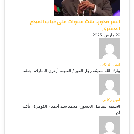
السر قدور.. ثلاث سنوات على غياب المبدع
العبقري
29 مارس، 2025
امين الركابي
يبارك الله سعيهُ،، رجُل الخير / الخليفة أزهري المبارك،، جعله...
امين ركابي
الخليفة المناضل الجسور،، محمد سيد أحمد ( الكومي)،، تأكد،،
أن...