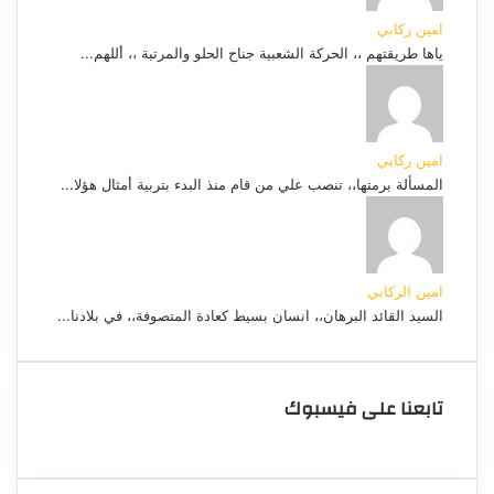
امين ركابي
ياها طريقتهم ،، الحركة الشعبية جناح الحلو والمرتبة ،، أللهم...
امين ركابي
المسألة برمتها،، تنصب علي من قام منذ البدء بتربية أمثال هؤلا...
امين الركابي
السيد القائد البرهان،، انسان بسيط كعادة المتصوفة،، في بلادنا...
تابعنا على فيسبوك