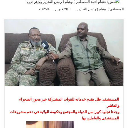
هشام احمد
المصطفي(ابوهيام ) رئيس التحرير
أرسل
20 فبراير، 2025
0
بريدا
إلكترونيا
المستشفى ظل يقدم خدماته للقوات المشتركة عبر محور الصحراء
والفاشر
وجدنا تجاوبا كبيرا من الدولة والمجتمع وحكومة الولاية في دعم مشروعات
المستشفى والعاملين بها