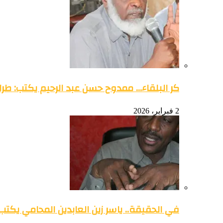
كر البلقاء… ممدوح حسن عبد الرحيم يكتب: طرائ
2 فبراير، 2026
في الحقيقة.. ياسر زين العابدين المحامي يكتب: 