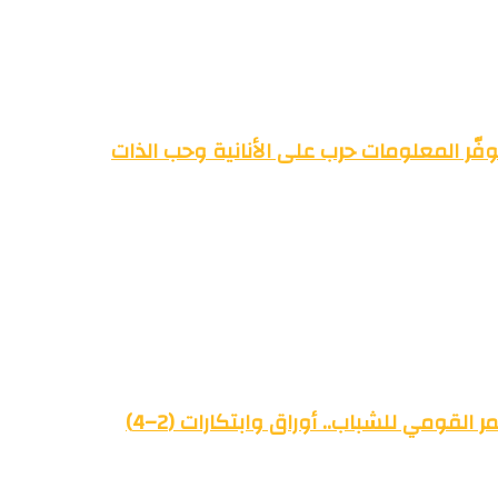
فّر المعلومات حرب على الأنانية وحب الذات
القومي للشباب.. أوراق وابتكارات (2–4)