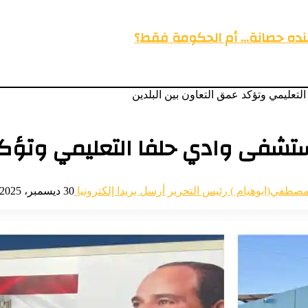
عنده حصانة… أم الحكومة فقط؟
عليمي وتؤكد عمق التعاون بين البلدين
تشفى وادي حلفا التعليمي وتؤكد 
مصطفي(ابوهيام ) رئيس التحرير
أرسل بريدا إلكترونيا
30 ديسمبر، 2025