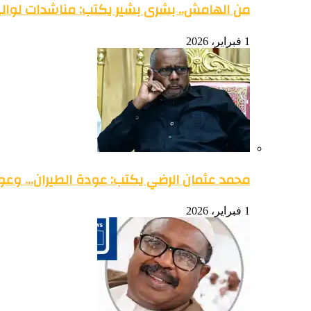
من الهامش.. بشرى بشير يكتب: مناشدات لوالي 
1 فبراير، 2026
محمد عثمان الرضي يكتب: عودة الطيران… وعود
1 فبراير، 2026