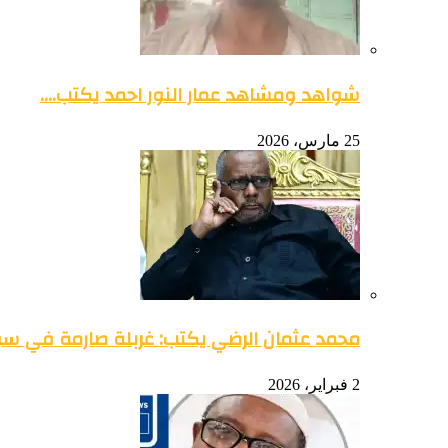
شواهد ومشاهد عمار النور احمد يكتب….
25 مارس، 2026
محمد عثمان الرضي يكتب: غربلة صارمة في س
2 فبراير، 2026