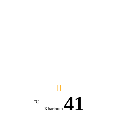
41
℃
Khartoum