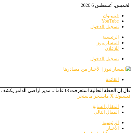
الخميس, أغسطس 6 2026
فيسبوك
‫YouTube
تسجيل الدخول
الرئيسية
المسار نيوز
للإعلان
تسجيل الدخول
القائمة
قال إن الخطة الحالية استغرقت 13عاما’.. مدير اراضي الدامر يكشف عن موعد التقديم للخطة المقبلة
فيسبوك
‫X
ماسنجر
ماسنجر
المقال السابق
المقال التالي
الرئيسية
الأخبار