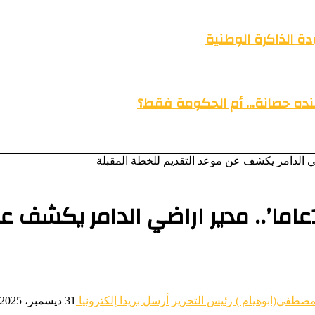
ة الذاكرة الوطنية
عنده حصانة… أم الحكومة فقط؟
قال إن الخطة الحالية استغرقت 13عاما’.. مدير اراضي الدامر
مصطفي(ابوهيام ) رئيس التحرير
أرسل بريدا إلكترونيا
31 ديسمبر، 2025