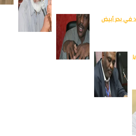
: في بحر أبيض
ا