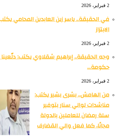
2 فبراير، 2026
في الحقيقة.. ياسر زين العابدين المحامي يكتب
الابتزاز
2 فبراير، 2026
وجه الحقيقة.. إبراهيم شقلاوي يكتب: دلّعينا ي
حكومة…
2 فبراير، 2026
من الهامش.. بشرى بشير يكتب:
مناشدات لوالي سنار بتوفير
سلة رمضان للعاملين بالدولة
مجانًا، كما فعل والي القضارف