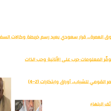
وق العمرة… قرار سعودي يعيد رسم خريطة وكالات السفر
فّر المعلومات حرب على الأنانية وحب الذات
القومي للشباب.. أوراق وابتكارات (2–4)
ف البلهاء