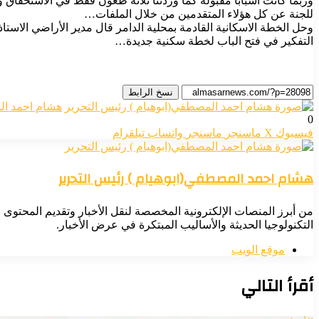
وربما كانت اسبابا مقبولة كما وردتنا ثلاثة طعون فقط في الاستحقاق و
للجنة عن كل هؤلاء المتقدمين من خلال الملفات…
وحل الخطة الاسكانية القادمة بمحلية الدامر قال مدير الأراضي الاس
التفكير في فتح الباب لخطة سكنية جديدة…
نسخ الرابط
هشام احمد ال
0
فيسبوك
‫X
ماسنجر
ماسنجر
واتساب
تيلقرام
هشام احمد المصطفي(ابوهيام ) رئيس التحرير
من أبرز المنصات الإلكترونية المخصصة لنقل الأخبار وتقديم المحتوى ا
التكنولوجيا الحديثة والأساليب المبتكرة في عرض الأخبار.
موقع الويب
أقرأ التالي