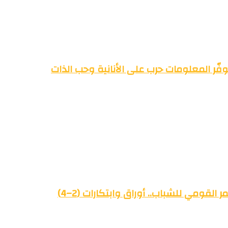
فّر المعلومات حرب على الأنانية وحب الذات
القومي للشباب.. أوراق وابتكارات (2–4)