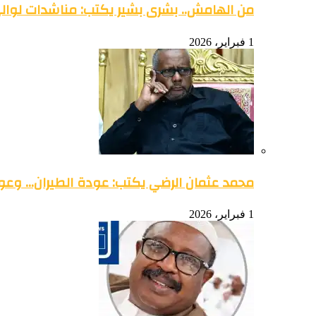
من الهامش.. بشرى بشير يكتب: مناشدات لوالي 
1 فبراير، 2026
محمد عثمان الرضي يكتب: عودة الطيران… وعود
1 فبراير، 2026