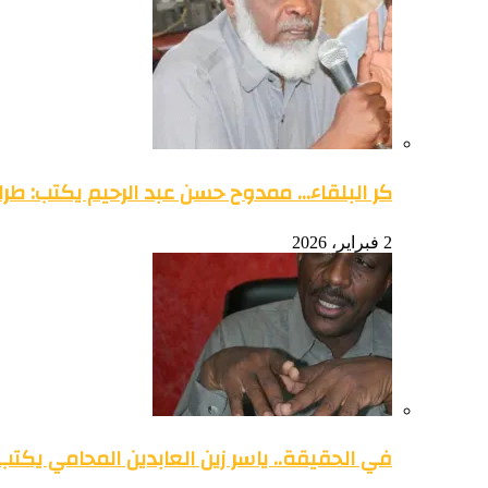
كر البلقاء… ممدوح حسن عبد الرحيم يكتب: طرائ
2 فبراير، 2026
في الحقيقة.. ياسر زين العابدين المحامي يكتب: 