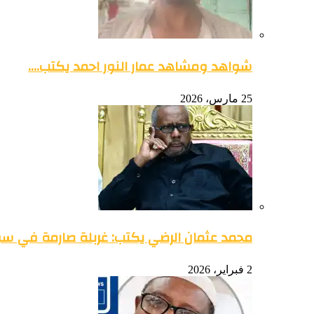
شواهد ومشاهد عمار النور احمد يكتب….
25 مارس، 2026
محمد عثمان الرضي يكتب: غربلة صارمة في س
2 فبراير، 2026