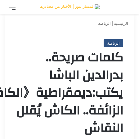
تسجيل الدخول
القائ
الرئيسية
|
الرياضة
الرياضة
كلمات صريحة..
بدرالدين الباشا
يكتب:ديمقراطية《الك
الزائفة.. الكاش يُقلل
النقاش