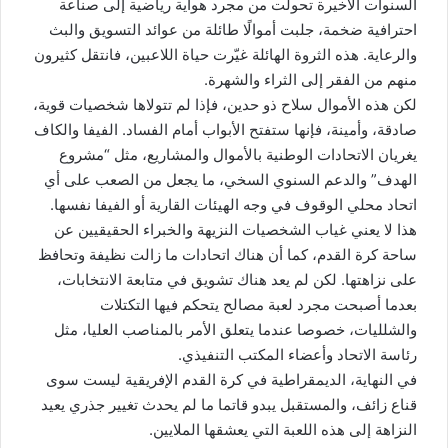
السنوات الأخيرة تحولت من مجرد هواية رياضية إلى صناعة
احترافية ضخمة، جلبت أموالًا طائلة من عوائد التسويق والبث
والرعاية. هذه الثروة الهائلة غيّرت حياة اللاعبين، فانتقل كثيرون
منهم من الفقر إلى الثراء والشهرة.
لكن هذه الأموال سلاح ذو حدين، فإذا لم تتولاها شخصيات قوية،
صادقة، وأمينة، فإنها ستفتح الأبواب أمام الفساد. الفيفا والكاف
يغريان الاتحادات الوطنية بالأموال والمشاريع، مثل “مشروع
الهدف” والدعم السنوي السخي، ما يجعل من الصعب على أي
اتحاد محلي الوقوف في وجه الهيئات القارية أو الفيفا نفسها.
هذا لا يعني غياب الشخصيات النزيهة والخبراء الحقيقيين عن
ساحة كرة القدم، كما أن هناك اتحادات ما زالت نظيفة وتحافظ
على نزاهتها. لكن لم يعد هناك تشويق في متابعة الانتخابات،
بعدما أصبحت مجرد لعبة مصالح يتحكم فيها التكتلات
والشلليات، خصوصا عندما يتعلق الأمر بالمناصب العليا، مثل
رئاسة الاتحاد وأعضاء المكتب التنفيذي.
في النهاية، الديمقراطية في كرة القدم الإفريقية ليست سوى
قناع زائف، والمستقبل يبدو قاتما ما لم يحدث تغيير جذري يعيد
النزاهة إلى هذه اللعبة التي يعشقها الملايين.