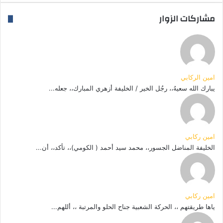
مشاركات الزوار
امين الركابي
يبارك الله سعيهُ،، رجُل الخير / الخليفة أزهري المبارك،، جعله...
امين ركابي
الخليفة المناضل الجسور،، محمد سيد أحمد ( الكومي)،، تأكد،، أن...
امين ركابي
ياها طريقتهم ،، الحركة الشعبية جناح الحلو والمرتبة ،، أللهم...