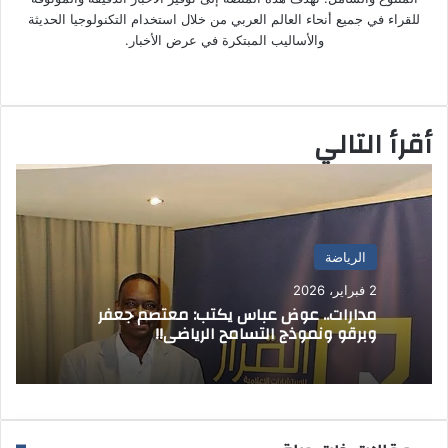
ل
للقراء في جميع أنحاء العالم العربي من خلال استخدام التكنولوجيا الحديثة
ك
والأساليب المبتكرة في عرض الأخبار.
ت
موق
ر
ع
و
الوي
ن
أقرأ التالي
ب
ي
ا
الرياضة
2 فبراير، 2026
مدارات.. عوض عباس يكتب: معتصم جعفر
وبرقو ونموذج التسامح الرياضي!!