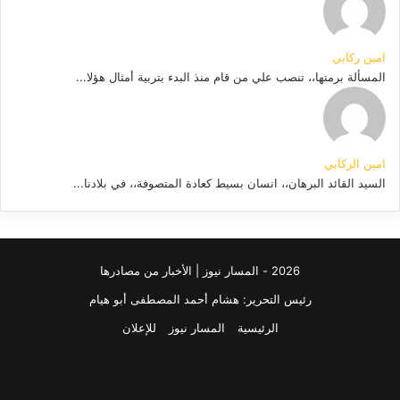
امين ركابي
المسألة برمتها،، تنصب علي من قام منذ البدء بتربية أمثال هؤلا...
امين الركابي
السيد القائد البرهان،، انسان بسيط كعادة المتصوفة،، في بلادنا...
2026 - المسار نيوز | الأخبار من مصادرها
رئيس التحرير: هشام أحمد المصطفى أبو هيام
الرئيسية
المسار نيوز
للإعلان
فيسبوك
‫YouTube