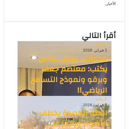
الأخبار.
ر
م
و
و
ن
ق
ي
ع
ا
أقرأ التالي
ا
ل
الرياضة
و
2 فبراير، 2026
ي
مدارات.. عوض عباس
ب
يكتب: معتصم جعفر
وبرقو ونموذج التسامح
الرياضي!!
الرياضة
2 فبراير، 2026
الحلة الجديدة يخطف
الأضواء ويفوز على