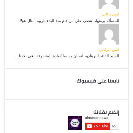
امين ركابي
المسألة برمتها،، تنصب علي من قام منذ البدء بتربية أمثال هؤلا...
امين الركابي
السيد القائد البرهان،، انسان بسيط كعادة المتصوفة،، في بلادنا...
تابعنا على فيسبوك
إنضم لقناتنا