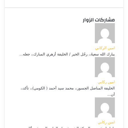
مشاركات الزوار
امين الركابي
يبارك الله سعيهُ،، رجُل الخير / الخليفة أزهري المبارك،، جعله...
امين ركابي
الخليفة المناضل الجسور،، محمد سيد أحمد ( الكومي)،، تأكد،،
أن...
امين ركابي