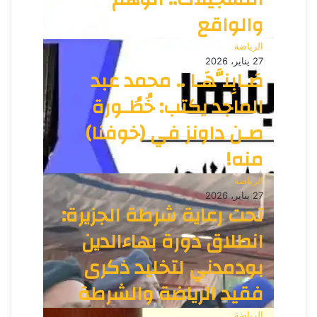
والواقع
الرياضة
27 يناير، 2026
صَـابِنَّهَـا .. محمد عبد
الماجد يكتب: خُطُـورة
صـن داونز في (خوفنا)
منه!
الرياضة
27 يناير، 2026
تحت رعاية شرطة الجزيرة:
انطلاق دورة بهاءالدين
بودمدني لتخليد ذكرى
فقيد الرياضة والشرطة
الرياضة