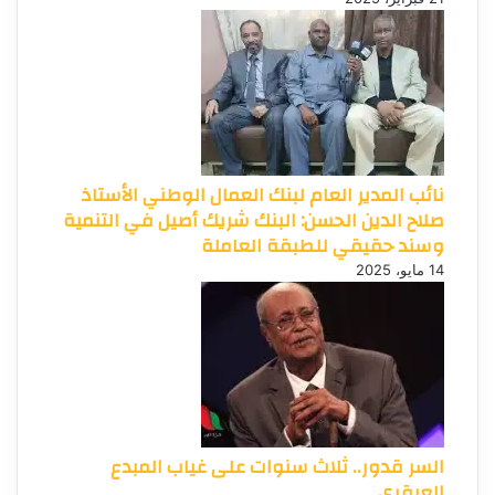
نائب المدير العام لبنك العمال الوطني الأستاذ
صلاح الدين الحسن: البنك شريك أصيل في التنمية
وسند حقيقي للطبقة العاملة
14 مايو، 2025
السر قدور.. ثلاث سنوات على غياب المبدع
العبقري