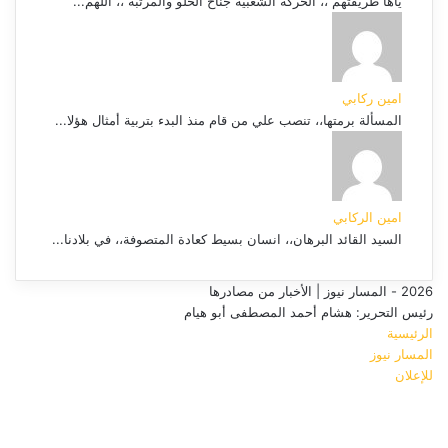
ياها طريقتهم ،، الحركة الشعبية جناح الحلو والمرتبة ،، أللهم...
امين ركابي
المسألة برمتها،، تنصب علي من قام منذ البدء بتربية أمثال هؤلا...
امين الركابي
السيد القائد البرهان،، انسان بسيط كعادة المتصوفة،، في بلادنا...
2026 - المسار نيوز | الأخبار من مصادرها
رئيس التحرير: هشام أحمد المصطفى أبو هيام
الرئيسية
المسار نيوز
للإعلان
فيسبوك
‫YouTube
زر