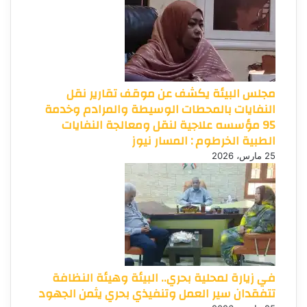
مجلس البيئة يكشف عن موقف تقارير نقل
النفايات بالمحطات الوسيطة والمرادم وخدمة
95 مؤسسه علاجية لنقل ومعالجة النفايات
الطبية الخرطوم : المسار نيوز
25 مارس، 2026
في زيارة لمحلية بحري.. البيئة وهيئة النظافة
تتفقدان سير العمل وتنفيذي بحري يثمن الجهود