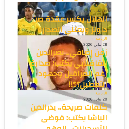
الرياضة
30 يناير، 2026
الهلال يكسر عقدة صن
داونز ويعتلي الصدارة
الرياضة
28 يناير، 2026
زمن إضافي.. نصرالدين
الفاضلابي يكتب: صدارة
رغم العراقيل وجهود
التعطيل؟؟!!
الرياضة
28 يناير، 2026
كلمات صريحة.. بدرالدين
الباشا يكتب: فوضى
التسجيلات.. الوهم