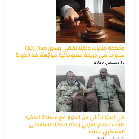
محكمة جنايات دنقلا تقضي بسجن مدان (10)
سنوات في جريمة معلوماتية موجّهة ضد الدولة
18 ديسمبر، 2025
في الجزء الثاني من الحوار مع سعادة العقيد
طبيب عاصم العربي زيادة قائد المستشفى
العسكري بدنقلا
21 فبراير، 2025