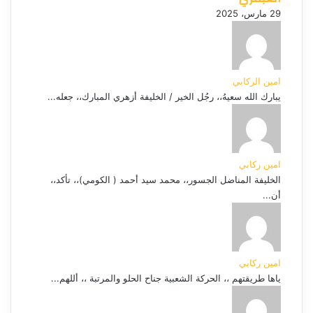
29 مارس، 2025
امين الركابي
يبارك الله سعيهُ،، رجُل الخير / الخليفة أزهري المبارك،، جعله...
امين ركابي
الخليفة المناضل الجسور،، محمد سيد أحمد ( الكومي)،، تأكد،،
أن...
امين ركابي
ياها طريقتهم ،، الحركة الشعبية جناح الحلو والمرتبة ،، أللهم...