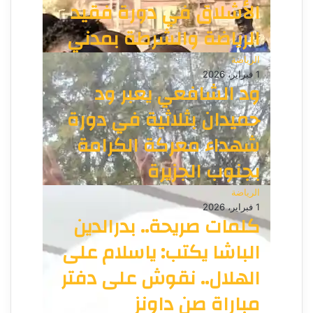
الأشلاق في دورة فقيد
الرياضة والشرطة بمدني
الرياضة
1 فبراير، 2026
ود الشافعي يعبر ود
حميدان بثلاثية في دورة
شهداء معركة الكرامة
بجنوب الجزيرة
الرياضة
1 فبراير، 2026
كلمات صريحة.. بدرالدين
الباشا يكتب: ياسلام على
الهلال.. نقوش على دفتر
مباراة صن داونز