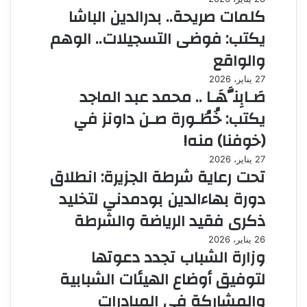
كلمات صريحة.. بدرالدين الباشا
يكتب: فوضى التسجيلات.. الوهم
والواقع
27 يناير، 2026
صَـابِنَّهَـا .. محمد عبد الماجد
يكتب: خُطُـورة صـن داونز في
(خوفنا) منه!
27 يناير، 2026
تحت رعاية شرطة الجزيرة: انطلاق
دورة بهاءالدين بودمدني لتخليد
ذكرى فقيد الرياضة والشرطة
26 يناير، 2026
وزارة الشباب تجدد دعوتها
لتوفيق أوضاع الهيئات الشبابية
والمشاركة في المبادرات