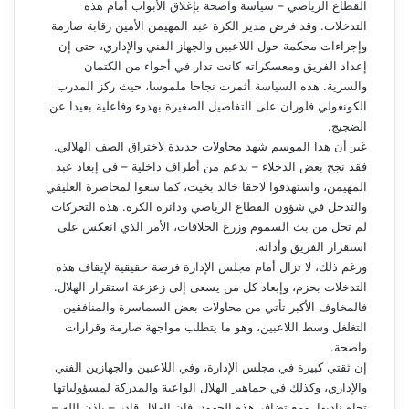
القطاع الرياضي – سياسة واضحة بإغلاق الأبواب أمام هذه
التدخلات. وقد فرض مدير الكرة عبد المهيمن الأمين رقابة صارمة
وإجراءات محكمة حول اللاعبين والجهاز الفني والإداري، حتى إن
إعداد الفريق ومعسكراته كانت تدار في أجواء من الكتمان
والسرية. هذه السياسة أثمرت نجاحا ملموسا، حيث ركز المدرب
الكونغولي فلوران على التفاصيل الصغيرة بهدوء وفاعلية بعيدا عن
الضجيج.
غير أن هذا الموسم شهد محاولات جديدة لاختراق الصف الهلالي.
فقد نجح بعض الدخلاء – بدعم من أطراف داخلية – في إبعاد عبد
المهيمن، واستهدفوا لاحقا خالد بخيت، كما سعوا لمحاصرة العليقي
والتدخل في شؤون القطاع الرياضي ودائرة الكرة. هذه التحركات
لم تخل من بث السموم وزرع الخلافات، الأمر الذي انعكس على
استقرار الفريق وأدائه.
ورغم ذلك، لا تزال أمام مجلس الإدارة فرصة حقيقية لإيقاف هذه
التدخلات بحزم، وإبعاد كل من يسعى إلى زعزعة استقرار الهلال.
فالمخاوف الأكبر تأتي من محاولات بعض السماسرة والمنافقين
التغلغل وسط اللاعبين، وهو ما يتطلب مواجهة صارمة وقرارات
واضحة.
إن ثقتي كبيرة في مجلس الإدارة، وفي اللاعبين والجهازين الفني
والإداري، وكذلك في جماهير الهلال الواعية والمدركة لمسؤولياتها
تجاه ناديها. ومع تضافر هذه الجهود، فإن الهلال قادر – بإذن الله –