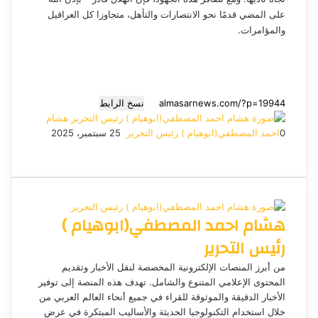
على المضي قدمًا نحو الانتصارات والتأهل، متجاوزا كل العراقيل
والمؤامرات.
نسخ الرابط
هشام
0
احمد المصطفي(ابوهيام ) رئيس التحرير
أ
25 سبتمبر، 2025
ف
م
م
ت
و
ر
ي
X
ا
ا
ا
ي
س
س
س
ت
ل
س
ل
ب
ن
ن
ق
س
ب
و
ج
ج
ا
ر
ر
هشام احمد المصطفي(ابوهيام )
ك
ر
ر
ا
ب
ي
م
د
رئيس التحرير
ا
إ
من أبرز المنصات الإلكترونية المخصصة لنقل الأخبار وتقديم
ل
المحتوى الإعلامي المتنوع والشامل. تهدف هذه المنصة إلى توفير
ك
الأخبار الدقيقة والموثوقة للقراء في جميع أنحاء العالم العربي من
ت
خلال استخدام التكنولوجيا الحديثة والأساليب المبتكرة في عرض