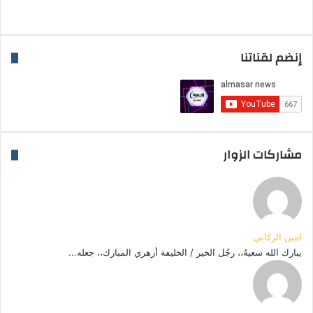
إنضم لقناتنا
مشاركات الزوار
امين الركابي
يبارك الله سعيهُ،، رجُل الخير / الخليفة أزهري المبارك،، جعله...