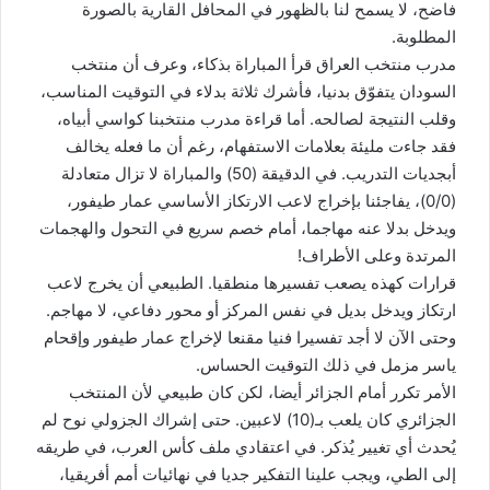
فاضح، لا يسمح لنا بالظهور في المحافل القارية بالصورة
المطلوبة.
مدرب منتخب العراق قرأ المباراة بذكاء، وعرف أن منتخب
السودان يتفوّق بدنيا، فأشرك ثلاثة بدلاء في التوقيت المناسب،
وقلب النتيجة لصالحه. أما قراءة مدرب منتخبنا كواسي أبياه،
فقد جاءت مليئة بعلامات الاستفهام، رغم أن ما فعله يخالف
أبجديات التدريب. في الدقيقة (50) والمباراة لا تزال متعادلة
(0/0)، يفاجئنا بإخراج لاعب الارتكاز الأساسي عمار طيفور،
ويدخل بدلا عنه مهاجما، أمام خصم سريع في التحول والهجمات
المرتدة وعلى الأطراف!
قرارات كهذه يصعب تفسيرها منطقيا. الطبيعي أن يخرج لاعب
ارتكاز ويدخل بديل في نفس المركز أو محور دفاعي، لا مهاجم.
وحتى الآن لا أجد تفسيرا فنيا مقنعا لإخراج عمار طيفور وإقحام
ياسر مزمل في ذلك التوقيت الحساس.
الأمر تكرر أمام الجزائر أيضا، لكن كان طبيعي لأن المنتخب
الجزائري كان يلعب بـ(10) لاعبين. حتى إشراك الجزولي نوح لم
يُحدث أي تغيير يُذكر. في اعتقادي ملف كأس العرب، في طريقه
إلى الطي، ويجب علينا التفكير جديا في نهائيات أمم أفريقيا،