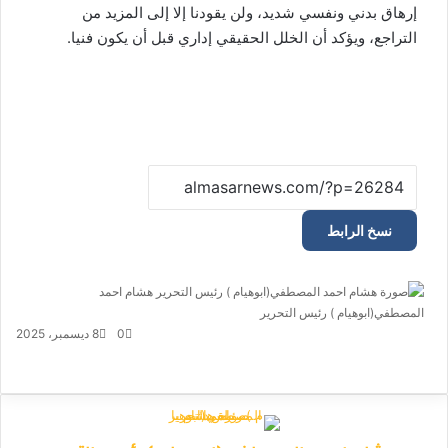
إرهاق بدني ونفسي شديد، ولن يقودنا إلا إلى المزيد من
التراجع، ويؤكد أن الخلل الحقيقي إداري قبل أن يكون فنيا.
نسخ الرابط
هشام احمد
المصطفي(ابوهيام ) رئيس التحرير
أ
ر
0
8 ديسمبر، 2025
س
ف
م
م
ت
و
ل
ي
X
ا
ا
ا
ي
ب
س
س
ت
ل
س
ر
ب
ن
ن
ق
س
ي
و
ج
ج
ا
ر