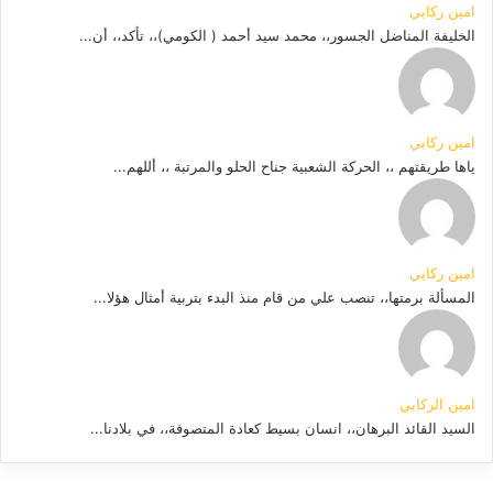
امين ركابي
الخليفة المناضل الجسور،، محمد سيد أحمد ( الكومي)،، تأكد،، أن...
امين ركابي
ياها طريقتهم ،، الحركة الشعبية جناح الحلو والمرتبة ،، أللهم...
امين ركابي
المسألة برمتها،، تنصب علي من قام منذ البدء بتربية أمثال هؤلا...
امين الركابي
السيد القائد البرهان،، انسان بسيط كعادة المتصوفة،، في بلادنا...