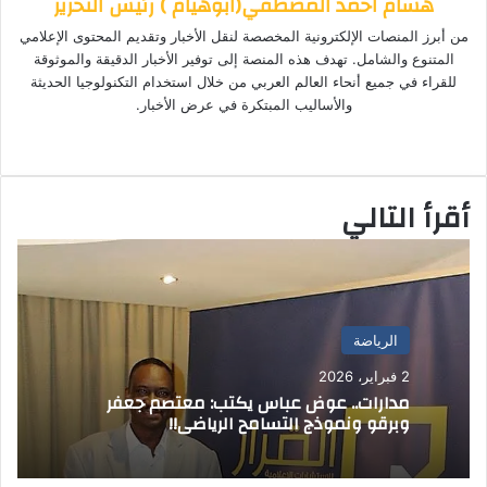
هشام احمد المصطفي(ابوهيام ) رئيس التحرير
د
ك
ر
ر
ا
ب
ا
من أبرز المنصات الإلكترونية المخصصة لنقل الأخبار وتقديم المحتوى الإعلامي
م
إ
المتنوع والشامل. تهدف هذه المنصة إلى توفير الأخبار الدقيقة والموثوقة
ل
للقراء في جميع أنحاء العالم العربي من خلال استخدام التكنولوجيا الحديثة
ك
والأساليب المبتكرة في عرض الأخبار.
ت
موق
ر
ع
و
الوي
ن
أقرأ التالي
ب
ي
ا
الرياضة
2 فبراير، 2026
مدارات.. عوض عباس يكتب: معتصم جعفر
وبرقو ونموذج التسامح الرياضي!!