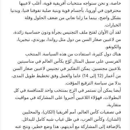
خاصة، و نحن سنواجه منتخبات أفريقية قوية، أغلب لاعبيها
محترفون في أوروبا، بأجسام قوية وبنية صلبة تفوقنا فنيا، وبدنيا
بشكل واضح، بينما ما زلنا نعاني من ضعف الحلول وقلة
الخيارات.
لقد آن الأوان لفتح ملف التجنيس بجرأة ودون حساسية زائدة،
من لاعبين صغار السن من دول مثل رواندا، بورندي، نيجيريا،
والكونغو.
هناك دول كثيرة، استفادت من هذه السياسة. المنتخب
الفرنسي على سبيل المثال تُوّج بكأس العالم في مناسبتين
بلاعبين مجنسين. يمكن التفكير في تجنيس لاعبين صغار السن
من أعمار (12 إلى 14) عاما والعمل وفق تخطيط طويل المدى،
بدلا من سياسة الترقيع المؤقت.
أيضا يمكن أن نستمر في الزج بمنتخب واحد للمنافسة في كل
البطولات، فهؤلاء اللاعبين أُجبروا على المشاركة في مواقيت
متقاربة،
في تصفيات كأس العالم، أمم أفريقيا (الكان)، والمحليين
(الشان)، وكأس العرب، في ظل غياب شبه كامل للبدائل.
بالإضافة إلى المشاركة مع أنديتهم، هذا وضع خطير، ونتج عنه