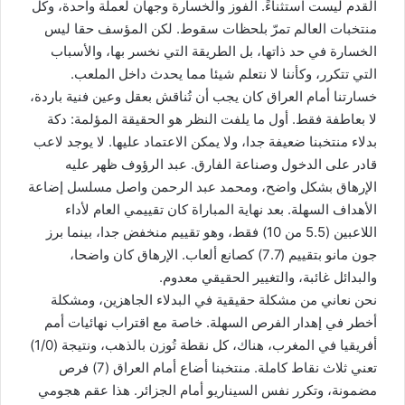
القدم ليست استثناءً. الفوز والخسارة وجهان لعملة واحدة، وكل
منتخبات العالم تمرّ بلحظات سقوط. لكن المؤسف حقا ليس
الخسارة في حد ذاتها، بل الطريقة التي نخسر بها، والأسباب
التي تتكرر، وكأننا لا نتعلم شيئا مما يحدث داخل الملعب.
خسارتنا أمام العراق كان يجب أن تُناقش بعقل وعين فنية باردة،
لا بعاطفة فقط. أول ما يلفت النظر هو الحقيقة المؤلمة: دكة
بدلاء منتخبنا ضعيفة جدا، ولا يمكن الاعتماد عليها. لا يوجد لاعب
قادر على الدخول وصناعة الفارق. عبد الرؤوف ظهر عليه
الإرهاق بشكل واضح، ومحمد عبد الرحمن واصل مسلسل إضاعة
الأهداف السهلة. بعد نهاية المباراة كان تقييمي العام لأداء
اللاعبين (5.5 من 10) فقط، وهو تقييم منخفض جدا، بينما برز
جون مانو بتقييم (7.7) كصانع ألعاب. الإرهاق كان واضحا،
والبدائل غائبة، والتغيير الحقيقي معدوم.
نحن نعاني من مشكلة حقيقية في البدلاء الجاهزين، ومشكلة
أخطر في إهدار الفرص السهلة. خاصة مع اقتراب نهائيات أمم
أفريقيا في المغرب، هناك، كل نقطة تُوزن بالذهب، ونتيجة (1/0)
تعني ثلاث نقاط كاملة. منتخبنا أضاع أمام العراق (7) فرص
مضمونة، وتكرر نفس السيناريو أمام الجزائر. هذا عقم هجومي