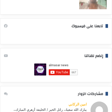
تابعنا على فيسبوك
إنضم لقناتنا
مشاركات الزوار
امين الركابي
يبارك الله سعيهُ،، رجُل الخير / الخليفة أزهري المبارك،،