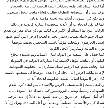
باللقب الأول بعد تغلبه على إثيوبيا في النهائي الذي أقيم بالخرطوم.
أما قصة استاد الخرطوم وبدايات البنية التحتية للرياضة بالسودان،
يؤكد شداد أن استضافة البطولة تطلبت إنشاء ملعب بنجيل طبيعي،
ولم تكن في السودان آنذاك بنية تحتية مؤهلة لذلك.
كما لم تكن للاتحادات أو الأندية شخصية اعتبارية قانونية في ذلك
الوقت، تتيح لها التملك أو الاقتراض. لذلك لم يكن هناك مفر من تقدم
عبد الرحيم شداد بطلب رسمي لحيازة قطعة الأرض التي أقيم عليها
استاد الخرطوم، وسُجلت مؤقتاً باسمه الشخصي بصفته موظفاً
بوزارة المالية وسكرتيراً لاتحاد الكرة.
كما حصل على سلفية من الدولة لبناء الاستاد، وتم تشييده بنجاح
ليكون أول ملعب مؤهل لاستضافة المباريات الدولية في السودان.
قبل وفاته، تقدم عبد الرحيم شداد بمذكرة إلى الحكومة السودانية
لإعادة ملكية الأرض إلى اتحاد كرة القدم، موضحاً أن تسجيلها باسمه
كان إجراءًا مؤقتاً لغياب الصفة القانونية للاتحاد آنذاك.
وبالفعل تمت إعادة تسجيل الأرض والاستاد باسم اتحاد كرة القدم
السوداني رسمياً. ويصف البروفيسور كمال شداد هذا الموقف بأنه
أحد أنبل المواقف في تاريخ الرياضة السودانية، قائلاً إن عبد الرحيم
شداد كان رجلاً متديناً، عصامياً، ومقاتلاً من أجل المبادئ، وترك إرثاً لا