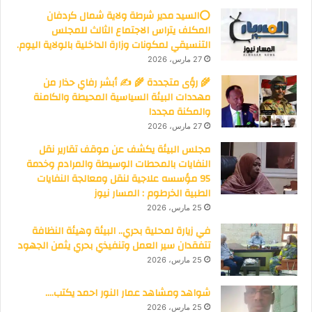
⭕السيد مدير شرطة ولاية شمال كردفان
المكلف يتراس الاجتماع الثالث للمجلس
التنسيقي لمكونات وزارة الداخلية بالولاية اليوم.
27 مارس، 2026
🌾 رؤى متجددة 🌾 ✍️ أبشر رفاي حذار من
مهددات البيئة السياسية المحيطة والكامنة
والمكنة مجددا
27 مارس، 2026
مجلس البيئة يكشف عن موقف تقارير نقل
النفايات بالمحطات الوسيطة والمرادم وخدمة
95 مؤسسه علاجية لنقل ومعالجة النفايات
الطبية الخرطوم : المسار نيوز
25 مارس، 2026
في زيارة لمحلية بحري.. البيئة وهيئة النظافة
تتفقدان سير العمل وتنفيذي بحري يثمن الجهود
25 مارس، 2026
شواهد ومشاهد عمار النور احمد يكتب….
25 مارس، 2026