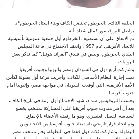
الحلقة الثالثة…الخرطوم تحتضن الكاف وبناء استاد الخرطوم*د
يواصل البروفيسور كمال شداد، أنه
تم الاتفاق على أن تستضيف الخرطوم أول جمعية عمومية تأسيسية
للاتحاد الأفريقي عام 1957. وانعقد الاجتماع في قاعة المجلس
البلدي بالخرطوم، وليس في فندق “القراند هوتيل” كما تذكر بعض
الروايات.
وشاركت أربع دول هي السودان ومصر وإثيوبيا وجنوب أفريقيا.
تمت إجازة النظام الأساسي للكاف، وأجريت قرعة أول بطولة لكأس
الأمم الأفريقية، التي أوقعت السودان في مواجهة مصر، وإثيوبيا أمام
جنوب أفريقيا.
بحسب البروفيسور شداد، شهد الاجتماع أول أزمة في تاريخ الكاف،
بعد أن أصر مندوب جنوب أفريقيا على المشاركة بمنتخب يخضع
لسياسة الفصل العنصري، وهو ما رفضه الأعضاء بالإجماع.
وتم اتخاذ قرار تاريخي باستبعاد جنوب أفريقيا من الاتحاد ومن
البطولة. وشاركت ثلاث دول فقط في البطولة، وفاز منتخب مصر