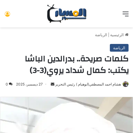
القائمة
تس
الرئيسية
|
الرياضة
الرياضة
كلمات صريحة.. بدرالدين الباشا
يكتب: كمال شداد يروي(3-3)
هشام احمد المصطفي(ابوهيام ) رئيس التحرير
أرسل
27 ديسمبر، 2025
0
بريدا
إلكترونيا