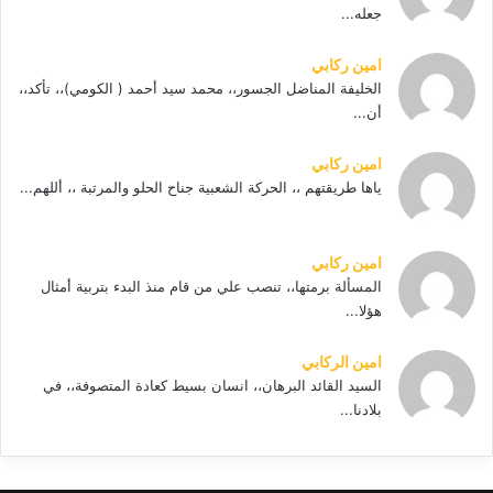
جعله...
امين ركابي
الخليفة المناضل الجسور،، محمد سيد أحمد ( الكومي)،، تأكد،،
أن...
امين ركابي
ياها طريقتهم ،، الحركة الشعبية جناح الحلو والمرتبة ،، أللهم...
امين ركابي
المسألة برمتها،، تنصب علي من قام منذ البدء بتربية أمثال
هؤلا...
امين الركابي
السيد القائد البرهان،، انسان بسيط كعادة المتصوفة،، في
بلادنا...