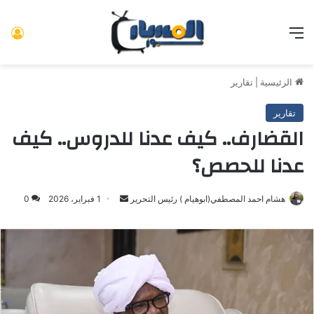
القائمة
تس
الرئيسية
|
تقارير
تقارير
القضارف.. كيف عدنا للدروس.. كيف
عدنا للحصص؟
هشام احمد المصطفي(ابوهيام ) رئيس التحرير
أرسل
1 فبراير، 2026
0
بريدا
إلكترونيا