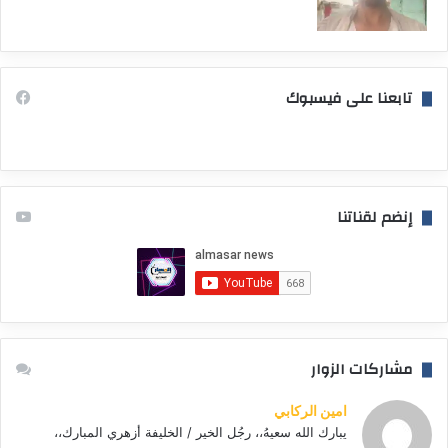
تابعنا على فيسبوك
إنضم لقناتنا
مشاركات الزوار
امين الركابي
يبارك الله سعيهُ،، رجُل الخير / الخليفة أزهري المبارك،،