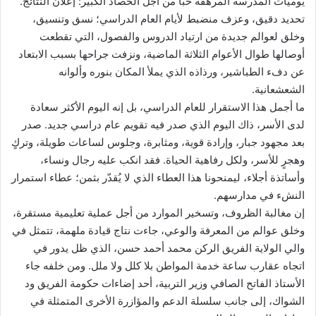
يوميات المدرسة المرهقة حبًّا من أجل الحصاد الكبير: إعلان النتائج.
تحديد دقيق، وعزف منضبط لأيام العام الدراسي؛ نسق وتنسيق،
وخلق لعوالم جديدة من ارتياد الدروس والفصول، التي تقطعت
أوصالها طوال الأعوام الثلاثة الماضية، ونزفت جراحها بسبب الابتعاد
عن دفء الطباشير، ورذاذه الذي يملأ المكان بنوره وألوانه
الشعشعانية.
ما أجمل هذا الاستقرار للعام الدراسي، بل إنه اليوم الأكثر سعادة
لدى الأسر، ذاك اليوم الذي صدر فيه تقويم عام دراسي جديد. صدر
بعد مجهود جبار، وإرادة قوية، ومثابرة، وجلوس لساعات طويلة، وتركٍ
وهجرٍ للأسر، ولكل رفاهية الحياة. فقد انكب عليه رجال ونساء،
وأساتذة أجلاء، ليمنحونا هذا العطاء الذي لا يُقدّر بثمن؛ عطاء استمرار
النشء في مدارسهم.
إن مغالبة الظروف، وتسخير الموارد من أجل عملية تعليمية مستقرة،
وخلق عوالم من المعرفة والوعي، جاءت نتاج قيادة ملهمة، تتمثل في
والي الولاية الفريق الركن محمد أحمد حسن، الذي ظل يدور في
اتجاه عقارب ساعة خدمة المواطن بلا كلل ولا ملل. ومن خلفه جاء
الأستاذ الفاتح الصافي وزير التربية، أحد إضاءات حكومة الفريق ود
الشواك، إلى جانب سلسلة الدعم والمؤازرة الأخرى المتمثلة في