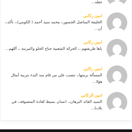
جعله...
امين ركابي
الخليفة المناضل الجسور،، محمد سيد أحمد ( الكومي)،، تأكد،،
أن...
امين ركابي
ياها طريقتهم ،، الحركة الشعبية جناح الحلو والمرتبة ،، أللهم...
امين ركابي
المسألة برمتها،، تنصب علي من قام منذ البدء بتربية أمثال
هؤلا...
امين الركابي
السيد القائد البرهان،، انسان بسيط كعادة المتصوفة،، في
بلادنا...