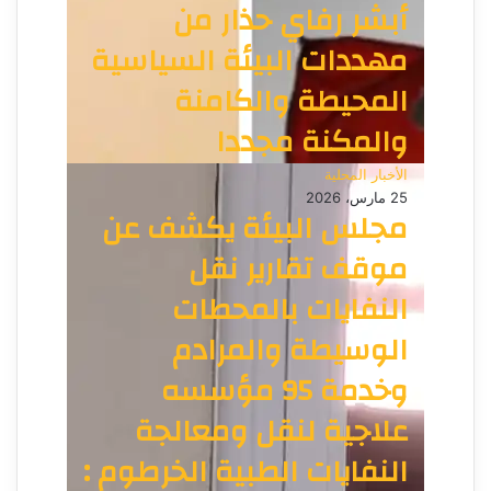
أبشر رفاي حذار من
مهددات البيئة السياسية
المحيطة والكامنة
والمكنة مجددا
الأخبار المحلية
25 مارس، 2026
مجلس البيئة يكشف عن
موقف تقارير نقل
النفايات بالمحطات
الوسيطة والمرادم
وخدمة 95 مؤسسه
علاجية لنقل ومعالجة
النفايات الطبية الخرطوم :