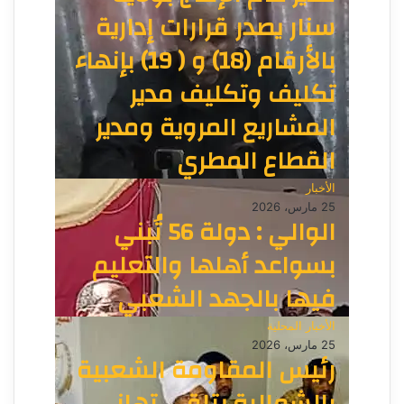
سنار يصدر قرارات إدارية
بالأرقام (18) و ( 19) بإنهاء
تكليف وتكليف مدير
المشاريع المروية ومدير
القطاع المطري
الأخبار
25 مارس، 2026
الوالي : دولة 56 تُبني
بسواعد أهلها والتعليم
فيها بالجهد الشعبي
الأخبار المحلية
25 مارس، 2026
رئيس المقاومة الشعبية