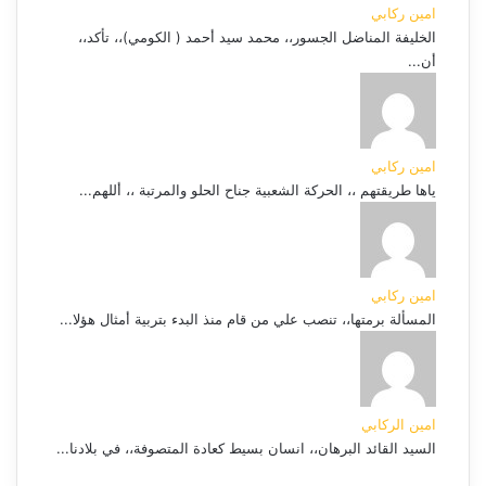
امين ركابي
الخليفة المناضل الجسور،، محمد سيد أحمد ( الكومي)،، تأكد،،
أن...
امين ركابي
ياها طريقتهم ،، الحركة الشعبية جناح الحلو والمرتبة ،، أللهم...
امين ركابي
المسألة برمتها،، تنصب علي من قام منذ البدء بتربية أمثال هؤلا...
امين الركابي
السيد القائد البرهان،، انسان بسيط كعادة المتصوفة،، في بلادنا...