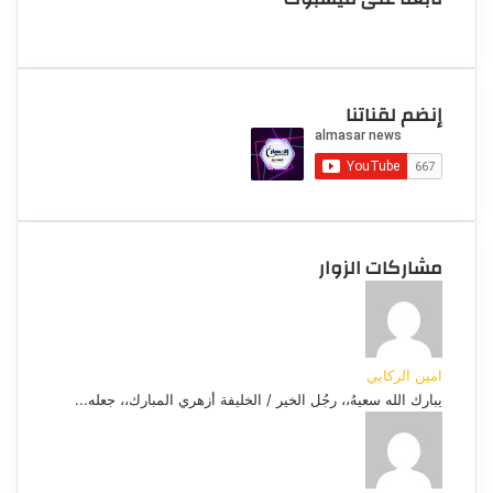
إنضم لقناتنا
مشاركات الزوار
امين الركابي
يبارك الله سعيهُ،، رجُل الخير / الخليفة أزهري المبارك،، جعله...