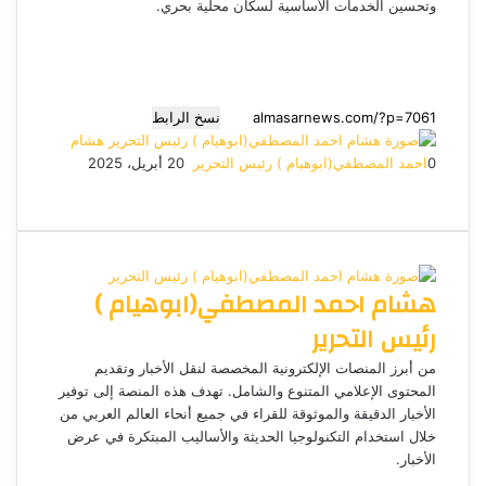
وتحسين الخدمات الأساسية لسكان محلية بحري.
نسخ الرابط
هشام
0
احمد المصطفي(ابوهيام ) رئيس التحرير
أ
20 أبريل، 2025
ف
م
م
ت
و
ر
ي
X
ا
ا
ا
ي
س
س
س
ت
ل
س
ل
ب
ن
ن
ق
س
ب
و
ج
ج
ا
ر
ر
هشام احمد المصطفي(ابوهيام )
ك
ر
ر
ا
ب
ي
م
د
رئيس التحرير
ا
إ
من أبرز المنصات الإلكترونية المخصصة لنقل الأخبار وتقديم
ل
المحتوى الإعلامي المتنوع والشامل. تهدف هذه المنصة إلى توفير
ك
الأخبار الدقيقة والموثوقة للقراء في جميع أنحاء العالم العربي من
ت
خلال استخدام التكنولوجيا الحديثة والأساليب المبتكرة في عرض
الأخبار.
ر
م
و