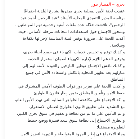
بحري – المسار نيوز
عقدت لجنة الأمن بمحلية بحري بمقرها بشارع البلدية اجتماعًا
برئاسة المدير التنفيذي للمحلية الأستاذ *عبد الرحمن أحمد عبد
الرحمن*، ناقشت خلاله عدة ملفات أمنية وخدمية تهم المواطنين..
وتمحور الاجتماع حول استعدادات امتحانات مرحلة الأساس، حيث
أكدت اللجنة على ضرورة توفير البيئة المناسبة لإجرائها بكفاءة
وسلاسة.
و كذلك توفير و تحسين خدمات الكهرباء في جميع أحياء بحري،
وتوفير الدعم اللازم لإدارة الكهرباء لضمان استقرار الخدمة.
و كذلك ناقش الاجتماع توطين النازحين والعودة الآمنة لهم إلى
منازلهم بعد تطهير المحلية بالكامل واستعادة الأمن في جميع
المناطق.
و اكدت اللجنة علي تعزيز دور قوات الطوف الأمني المشترك في
حفظ الأمن وتأمين المناطق ضمن إطار قانون الطوارئ.
و اكد الاجتماع علي مكافحة الظواهر السالبة التي تهدد الأمن العام،
مع التشديد على تطبيق قانون الطوارئ لضمان الاستقرار.
و تم التأمين علي ما تم من نظافة و تعقيم في سوق بحري الكبير،
و تطرق الاجتماع إلى نظافة سوق سعد قشرة ووضع خطط
لتطويره مستقبلا
وجاء الاجتماع في إطار الجهود المتواصلة و الدورية لتعزيز الأمن