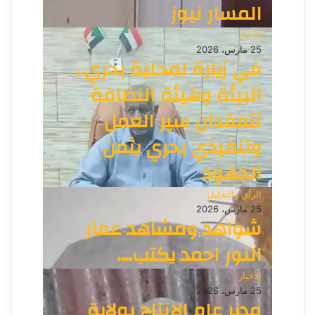
المسار نيوز
الأخبار
25 مارس، 2026
في زيارة لمحلية بحري..
البيئة وهيئة النظافة
تتفقدان سير العمل
وتنفيذي بحري يثمن
الجهود
الرأي والتحليل
25 مارس، 2026
شواهد ومشاهد عمار
النور احمد يكتب….
الأخبار
25 مارس، 2026
مدير عام الإنتاج بولاية