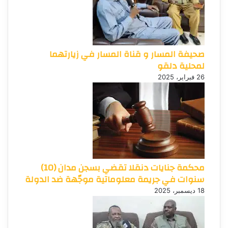
صحيفة المسار و قناة المسار في زيارتهما
لمحلية دلقو
26 فبراير، 2025
محكمة جنايات دنقلا تقضي بسجن مدان (10)
سنوات في جريمة معلوماتية موجّهة ضد الدولة
18 ديسمبر، 2025