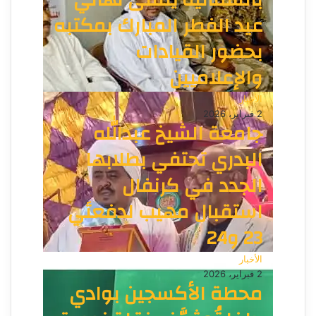
بالشمالية يتلقى تهاني
عيد الفطر المبارك بمكتبه
بحضور القيادات
والإعلاميين
الأخبار
2 فبراير، 2026
جامعة الشيخ عبدالله
البدري تحتفي بطلابها
الجدد في كرنفال
استقبال مهيب لدفعتَي
23 و24
الأخبار
2 فبراير، 2026
محطة الأكسجين بوادي