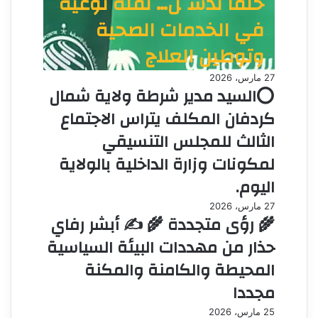
حلفا تُدشَّن… نقلة نوعية
في الخدمات الصحية
وتوطين العلاج
27 مارس، 2026
⭕السيد مدير شرطة ولاية شمال
كردفان المكلف يتراس الاجتماع
الثالث للمجلس التنسيقي
لمكونات وزارة الداخلية بالولاية
اليوم.
27 مارس، 2026
🌾 رؤى متجددة 🌾 ✍️ أبشر رفاي
حذار من مهددات البيئة السياسية
المحيطة والكامنة والمكنة
مجددا
25 مارس، 2026