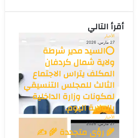
و
ن
ق
ي
ع
ا
أقرأ التالي
ا
ل
الأخبار
و
27 مارس، 2026
ي
⭕السيد مدير شرطة
ب
ولاية شمال كردفان
المكلف يتراس الاجتماع
الثالث للمجلس التنسيقي
لمكونات وزارة الداخلية
بالولاية اليوم.
الأخبار
27 مارس، 2026
🌾 رؤى متجددة 🌾 ✍️