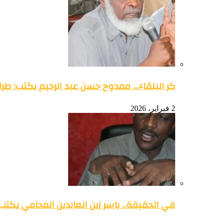
كر البلقاء… ممدوح حسن عبد الرحيم يكتب: طرائ
2 فبراير، 2026
في الحقيقة.. ياسر زين العابدين المحامي يكتب: 