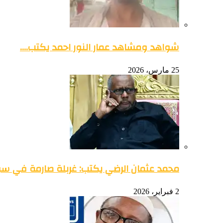
شواهد ومشاهد عمار النور احمد يكتب….
25 مارس، 2026
محمد عثمان الرضي يكتب: غربلة صارمة في س
2 فبراير، 2026