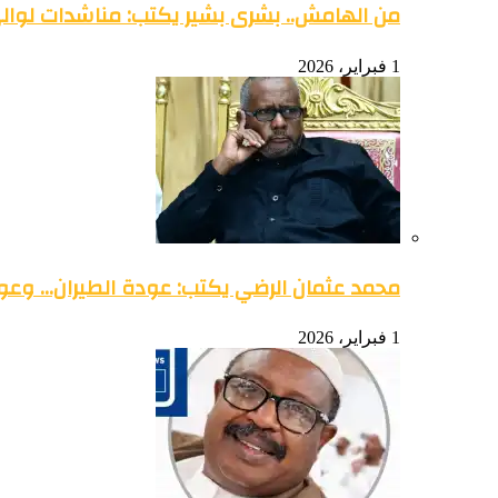
من الهامش.. بشرى بشير يكتب: مناشدات لوالي 
1 فبراير، 2026
محمد عثمان الرضي يكتب: عودة الطيران… وعود
1 فبراير، 2026