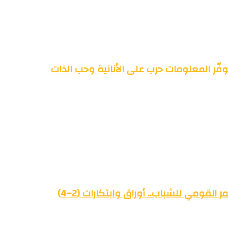
فّر المعلومات حرب على الأنانية وحب الذات
القومي للشباب.. أوراق وابتكارات (2–4)