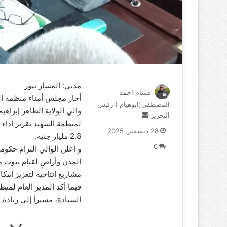
مدني: المسار نيوز
هشام احمد
أجاز مجلس أمناء منظمة الش
المصطفي(ابوهيام ) رئيس
والي الولاية الطاهر إبراه
التحرير
أ
ر
28 ديسمبر، 2025
2.8 مليار جنيه.
س
0
ل
و أعلن الوالي التزام حكو
ب
المدن وأراضٍ لقيام بيوت من
ر
مشاريع إنتاجية لتعزيز امكا
ي
فيما أكد المدير العام لمن
د
السيادة، مشيراً إلى ريادة 
ا
إ
ل