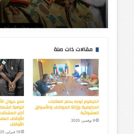
رفاي حذار من مهددات الب
السياسية المحيطة والكا
مؤسسه علاجية لنقل وم
والمكنة مجددا
النفايات الطبية الخرطوم :
المسار نيوز
مقالات ذات صلة
الخرطوم توجه بحصر العقارات
مدير ديوان ال
الحكومية وإزالة المواقف والأسواق
الولاية الشمالي
العشوائية
أكبر المشكلات
الأوقاف المفه
9 نوفمبر، 2025
الأوقاف
19 فبراير، 2025