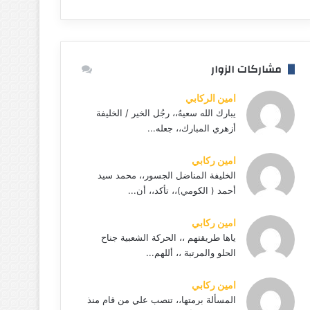
مشاركات الزوار
امين الركابي
يبارك الله سعيهُ،، رجُل الخير / الخليفة
أزهري المبارك،، جعله...
امين ركابي
الخليفة المناضل الجسور،، محمد سيد
أحمد ( الكومي)،، تأكد،، أن...
امين ركابي
ياها طريقتهم ،، الحركة الشعبية جناح
الحلو والمرتبة ،، أللهم...
امين ركابي
المسألة برمتها،، تنصب علي من قام منذ