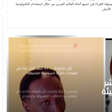
محطة الأكسجين بوادي حلفا تُدشَّن… نقلة
موثوقة للقراء في جميع أنحاء العالم العربي من خلال استخدام التكنولوجيا
نوعية في الخدمات الصحية وتوطين العلاج
لأخبار.
السيد مدير شرطة ولاية شمال كردفان
المكلف يتراس الاجتماع الثالث للمجلس
التنسيقي لمكونات وزارة الداخلية بالولاية
اليوم.
رؤى متجددة
✍
أبشر رفاي حذار من
مهددات البيئة السياسية المحيطة
والكامنة والمكنة مجددا
مجلس البيئة يكشف عن موقف تقارير نقل
النفايات بالمحطات الوسيطة والمرادم
وخدمة 95 مؤسسه علاجية لنقل ومعالجة
النفايات الطبية الخرطوم : المسار نيوز
في زيارة لمحلية بحري.. البيئة وهيئة
 موقف
النظافة تتفقدان سير العمل وتنفيذي بحري
شر
يثمن الجهود
حطات