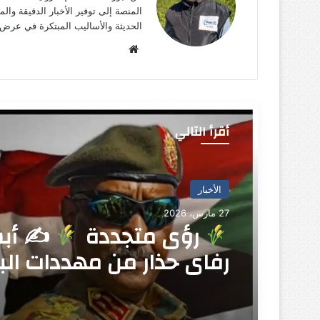
المنصة إلى توفير الأخبار الدقيقة وال
الحديثة والأساليب المبتكرة في عرض ا
موق
ع
الوي
ب
أقرأ التالي
الأخبار المحلية
الأخبار
25 مارس، 2026
27 مارس، 2026
مجلس البيئة يكشف عن
رؤى متجددة
✍
أب
تقارير نقل النفايات بالم