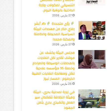
التنسيقي لمكونات وزارة
الداخلية بالولاية اليوم.
27 مارس، 2026
رؤى متجددة
✍
أبشر
رفاي حذار من مهددات البيئة
السياسية المحيطة والكامنة
والمكنة مجددا
27 مارس، 2026
مجلس البيئة يكشف عن
موقف تقارير نقل النفايات
بالمحطات الوسيطة والمرادم
وخدمة 95 مؤسسه علاجية
لنقل ومعالجة النفايات الطبية
الخرطوم : المسار نيوز
25 مارس، 2026
في زيارة لمحلية بحري.. البيئة
وهيئة النظافة تتفقدان سير
العمل وتنفيذي بحري يثمن
الجهود