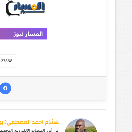
ك
ت
ر
و
ن
ي
ا
هشام احمد المصطفي(ابوهي
من أبرز المنصات الإلكترونية المخصصة