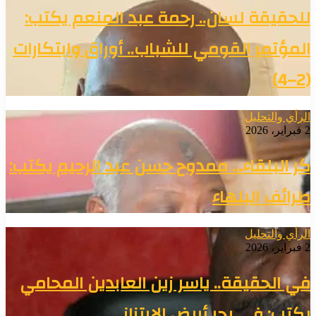
للحقيقة لسان.. رحمة عبد المنعم يكتب:
المؤتمر القومي للشباب.. أوراق وابتكارات
(2–4)
الرأي والتحليل
2 فبراير، 2026
كر البلقاء… ممدوح حسن عبد الرحيم يكتب:
طرائف البلهاء
الرأي والتحليل
2 فبراير، 2026
في الحقيقة.. ياسر زين العابدين المحامي
يكتب: في بحر أبيض الابتزاز