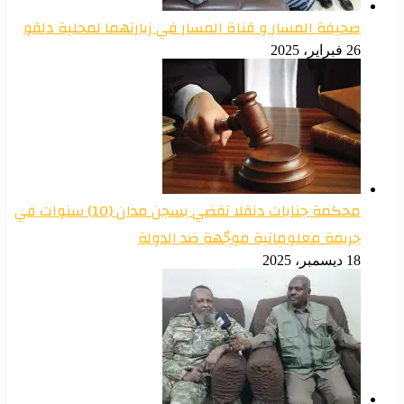
صحيفة المسار و قناة المسار في زيارتهما لمحلية دلقو
26 فبراير، 2025
محكمة جنايات دنقلا تقضي بسجن مدان (10) سنوات في
جريمة معلوماتية موجّهة ضد الدولة
18 ديسمبر، 2025