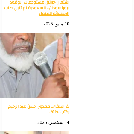
اشتعال حرائق مستودعات الوقود
ببورتسودان.. السعودية لم تلبي طلب
الاستغاثة للاطفاء
10 مايو، 2025
كر البلقاء.. ممدوح حسن عبد الرحيم
يكتب: جنتك
14 سبتمبر، 2025