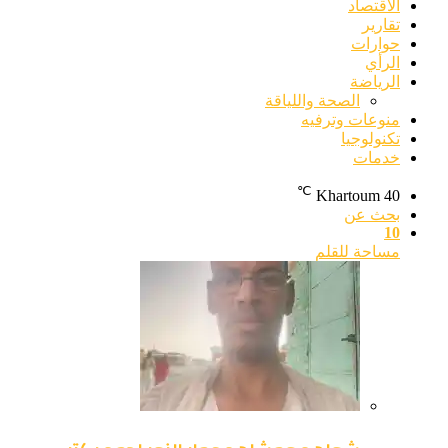
الاقتصاد
تقارير
حوارات
الرأي
الرياضة
الصحة واللياقة
منوعات وترفيه
تكنولوجيا
خدمات
℃
Khartoum
40
بحث عن
10
مساحة للقلم