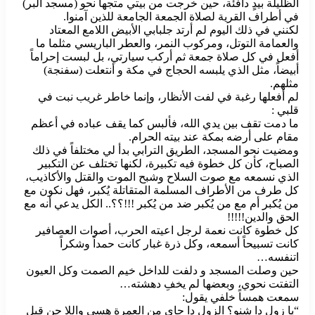
الظليلة بيدٍ دافئة، حين خرجت من بيتي متجهاً نحو (مسجد البر)
في أطراف القرية لصلاة الجمعة الجامعة للذين آمنوا.
لكنني في ذلك اليوم لم أرتد جلبابي الأبيض اللامع المعتاد
والعمامة التوتل، ومركوب النمر، والعطر الباريسي مثلما ما
أفعل في كل صلاة جمعة ثم أركب سيارتي، بل لبست إحراماً
أبيضاً، مثل الذي يلبسه الحجاج في مكة و أنتعلت (سفنجة)
مثلهم.
لم أفعلها رغبة في لفت الأنظار، وإنما خاطر غريب نبت في
قلبي :
ما دمت تقف بين يدي الله، فألبس كما يقف عباده في أعظم
مقام على أرضه بمكة عند بيته الحرام.
ومضيت نحو المسجد، الطريق الترابي بدأ لي مختلفاً في ذلك
الصباح، كأن كل خطوة فيه تكبيرة، لكنها تختلف عن التكبير
الذي نسمعه مع صوت السلاح وشبح الموت والقتل والأكاذيب،
كل طرف من الأطراف المسلمة المتقاتلة يُكبر، فهل نكون مع
من يُكبر أم مع من يُكبر ضد من يُكبر !!!؟؟.. الكل يدعي أنه مع
الحق والدين!!!!!
كل خطوة كانت نعمة لرجل اعيته الحرب، أصوات العصافير
كانت تسبيحاً أسمعه، وكل ذرة غبار كانت حمداً وشكراً
اتنفسه…
حين وصلت المسجد و دلفت للداخل خيم الصمت وكل العيون
التفتت نحوي، وبعضها لم يخفِ دهشته…
سمعت همساً خلفي يقول:
“يا زول دا شنو؟ الزول دا جاي من العمرة هسي واللا جن قبل