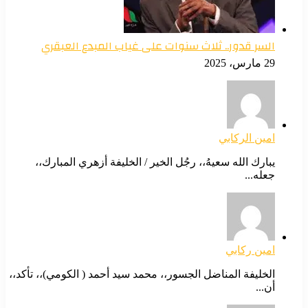
السر قدور.. ثلاث سنوات على غياب المبدع العبقري
29 مارس، 2025
امين الركابي
يبارك الله سعيهُ،، رجُل الخير / الخليفة أزهري المبارك،،
جعله...
امين ركابي
الخليفة المناضل الجسور،، محمد سيد أحمد ( الكومي)،، تأكد،،
أن...