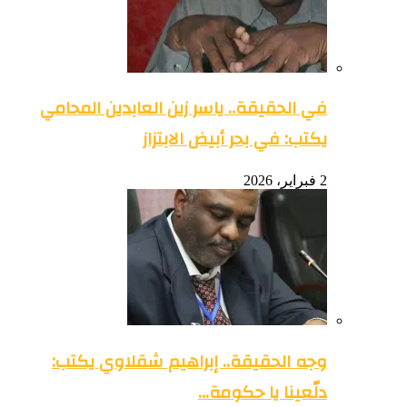
في الحقيقة.. ياسر زين العابدين المحامي
يكتب: في بحر أبيض الابتزاز
2 فبراير، 2026
وجه الحقيقة.. إبراهيم شقلاوي يكتب:
دلّعينا يا حكومة…