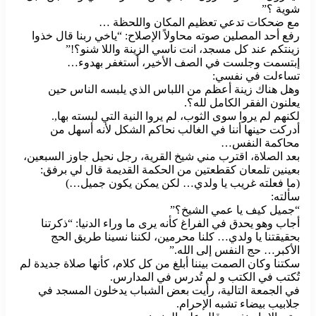
شوية ؟”
مع ضحكات تدعي تعظيم المكان واللحظة …
رفع أحد المصلين صوته محاولاً الإصلاح: “ياخي ربنا قال خذوا
زينتكم عند كل مسجد، انت ناسي الزينة واللا شنو؟!”
إبتسمت وجلست في الصف الأخير، أستغفر بهدوء…
تساءلت في نفسي:
وهل هناك زينة أعظم من اللباس الذي يلبسه الناس حين
يعلنون الفقر الكامل لله؟.
لكنهم لم يروا سوى الثوب، لم يروا النية التي لبسته بها,.
أدركت حينها أننا في الغالب نحاكم الشكل لأنه أسهل من
محاكمة النفس…
بعد الصلاة، اقترب مني شيخ القرية، رجل نحيل جاوز السبعين،
بعينين تلمعان كقطعتين من الحكمة القديمة قال لي برفق:
(ما فعلته غريب يا ولدي… لكن يمكن يكون جميل…)
سألته:
“جميل كيف يا عمي الشيخ؟”
أجاب وهو يحدق في الفراغ كأنه يرى ما وراء الدنيا: “ذكرتنا
بحقيقتنا يا ولدي… كلنا محرمين، لكننا نسينا طريق الحج
الأكبر… حج النفس إلى الله.”
سكتنا وكان الصمت بيننا أبلغ من كل كلام، كأنها صلاة جديدة لم
تُكتب في الكتب و لم تُدرس في المدارس.
في الجمعة التالية، رأيت بعض الشباب يدخلون المسجد في
جلابيب بيضاء تشبه الإحرام.