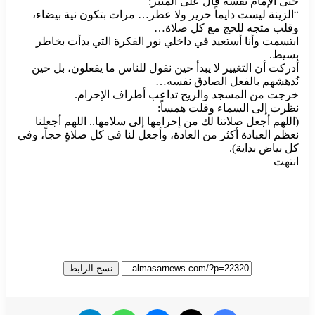
حتى الإمام نفسه قال على المنبر:
“الزينة ليست دايماً حرير ولا عطر… مرات بتكون نية بيضاء،
وقلب متجه للحج مع كل صلاة…
ابتسمت وأنا أستعيد في داخلي نور الفكرة التي بدأت بخاطر
بسيط.
أدركت أن التغيير لا يبدأ حين نقول للناس ما يفعلون، بل حين
نُدهشهم بالفعل الصادق نفسه…
خرجت من المسجد والريح تداعب أطراف الإحرام.
نظرت إلى السماء وقلت همساً:
(اللهم أجعل صلاتنا لك من إحرامها إلى سلامها.. اللهم أجعلنا
نعظم العبادة أكثر من العادة، وأجعل لنا في كل صلاةٍ حجاً، وفي
كل بياض بداية).
انتهت
نسخ الرابط