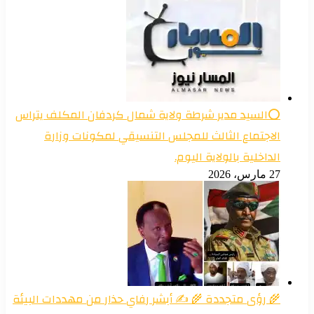
⭕السيد مدير شرطة ولاية شمال كردفان المكلف يتراس
الاجتماع الثالث للمجلس التنسيقي لمكونات وزارة
الداخلية بالولاية اليوم.
27 مارس، 2026
🌾 رؤى متجددة 🌾 ✍️ أبشر رفاي حذار من مهددات البيئة