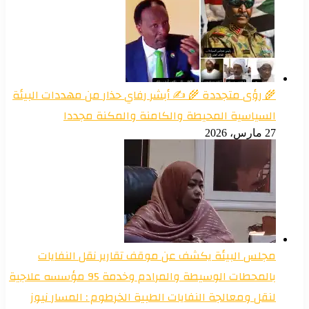
🌾 رؤى متجددة 🌾 ✍️ أبشر رفاي حذار من مهددات البيئة
السياسية المحيطة والكامنة والمكنة مجددا
27 مارس، 2026
مجلس البيئة يكشف عن موقف تقارير نقل النفايات
بالمحطات الوسيطة والمرادم وخدمة 95 مؤسسه علاجية
لنقل ومعالجة النفايات الطبية الخرطوم : المسار نيوز