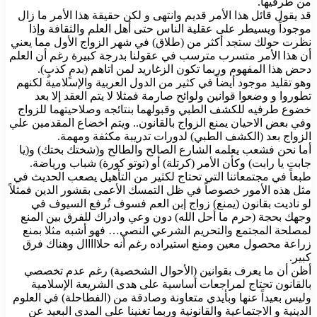
من طرفيها.
قد يقول قائل هذا الأمر قديم وانتهى و لكن حقيقة هذا الأمر ما زال
موجوداً ويسيطر على عقلية الناس حتى أهل العلم والثقافة وإذا
نظرت حولك ستجد أكثر من (طلاق) في شهر الزواج الأول مما يعني
أن هذا الأمر متسرب مترسب في عقولنا بدرجة كبيرة رغم أن العلم
دحض هذا المفهوم وربما تكون الزغاريد لمن اتاهم (بدمٍ كذبٍ).
وهو تقليد موجود أيضاً في كثير من الدول العربية والإسلامية لكنهم
تطوروا و وضعوا قوانين ولوائح صارمة فمثلا لا يتم العقد إلا بعد
خضوع طرفيه للكشف الطبي وقبولهما بنتائجه وصلاحيتهما للزواج
وفي بعض الاحيان يمنع الزواج بالقانون.. ويتم اخضاع المقدمين علي
الزواج بعد (الكشف الطبي) لدورات تدريبة مكثفة ومهمة.
أما نحن فشعب يعلمه الشارع الصالح والطالح و(شختك بختك) و(يا
جابت يا رابت) وكأن الأمر (كرتلة) أو (توتو كورة) شباب ورياضة.
طبعاً في مجتمعاتنا التي تحتاج لكثير من التأهيل يصعب الحديث في
مثل هذه الأمور خصوصاً في ظل التمسك الأعمى بقشور الدين فمثلاً
لو ناديت بقانون (يمنع) زواج إبن العم فسوف تُرفع السيوف في
وجهك بحجة (حرم ما أحل الله) دون وعي وادراك للفرق بين المنع
لمصلحة المجتمع والتحريم الشرعي النصي… فهو أشبه مثلا بمنع
زراعة محصول معين ومنع استيراده رغم أنه حلااااال وهناك فرق
كبير.
أظن أن ما يعرف بقوانين (الأحوال الشخصية) رغم عدم تخصصي
بالقانون تحتاج لمراجعات أساسية على هدى الشريعة الإسلامية
وليس بعيداً عنها وبأيدي متعاونة وصادقة من (الفطاحلة) في العلوم
الدينية و الاجتماعية والقانونية وربما تغنينا على المدى البعيد عن