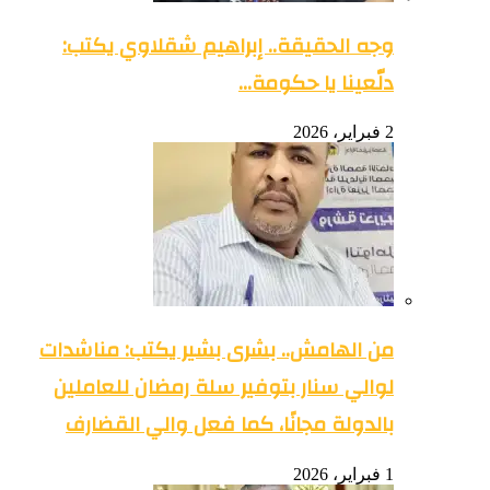
وجه الحقيقة.. إبراهيم شقلاوي يكتب:
دلّعينا يا حكومة…
2 فبراير، 2026
من الهامش.. بشرى بشير يكتب: مناشدات
لوالي سنار بتوفير سلة رمضان للعاملين
بالدولة مجانًا، كما فعل والي القضارف
1 فبراير، 2026