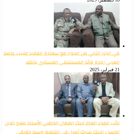
في الجزء الثاني من الحوار مع سعادة العقيد طبيب عاصم
العربي زيادة قائد المستشفى العسكري بدنقلا
21 فبراير، 2025
نائب المدير العام لبنك العمال الوطني الأستاذ صلاح الدين
الحسن: البنك شريك أصيل في التنمية وسند حقيقي