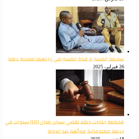
صحيفة المسار و قناة المسار في زيارتهما لمحلية دلقو
26 فبراير، 2025
محكمة جنايات دنقلا تقضي بسجن مدان (10) سنوات في
جريمة معلوماتية موجّهة ضد الدولة
18 ديسمبر، 2025