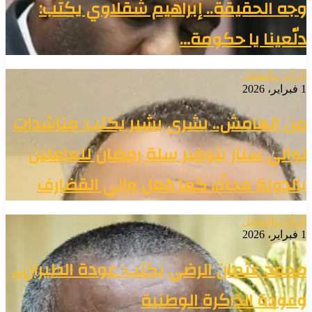
وجه الحقيقة.. إبراهيم شقلاوي يكتب:
دلّعينا يا حكومة…
الرأي والتحليل
1 فبراير، 2026
من الهامش.. بشرى بشير يكتب: مناشدات
لوالي سنار بتوفير سلة رمضان للعاملين
بالدولة مجانًا، كما فعل والي القضارف
الرأي والتحليل
1 فبراير، 2026
محمد عثمان الرضي يكتب: عودة الطيران…
وعودة الذاكرة الوطنية