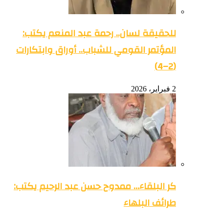
للحقيقة لسان.. رحمة عبد المنعم يكتب:
المؤتمر القومي للشباب.. أوراق وابتكارات
(2–4)
2 فبراير، 2026
كر البلقاء… ممدوح حسن عبد الرحيم يكتب:
طرائف البلهاء