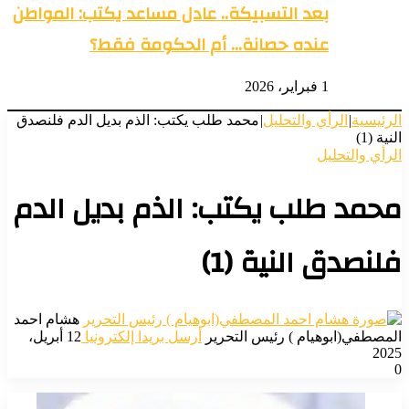
بعد التسبيكة.. عادل مساعد يكتب: المواطن
عنده حصانة… أم الحكومة فقط؟
1 فبراير، 2026
الرئيسية
|
الرأي والتحليل
|
محمد طلب يكتب: الذم بديل الدم فلنصدق
النية (1)
الرأي والتحليل
محمد طلب يكتب: الذم بديل الدم
فلنصدق النية (1)
هشام احمد
المصطفي(ابوهيام ) رئيس التحرير
أرسل بريدا إلكترونيا
12 أبريل،
2025
0