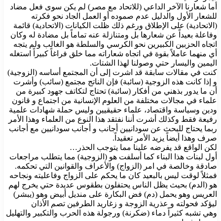
أما شعارنا الآخر الداعي (للاتحاد مع مصر) لم يكن سوى فعل مضاد
للشعار الأول والدليل عدم صموده أو العمل الجاد نحو فكرته
(الاتحادية) على الإطلاق ورغم ذلك ظلت الكيانات (الاتحادية) قائمة
وفاعلة بعيداً عن شعارها بل ومتنازلة عنه تماماً بل مضادة له وكان
اتجاه الحزبين الكبيرين نحو الكرسي والسلطة هو الغالب ولم يتجه
أي منهما عاملاً بقوة في اتجاه شعاراته مما خلق فراغاً كبيراً استغله
اليمين واليسار حتي وصولنا لهذا الشتات.
كنت في مقالات سابقة قد اشرت إلى أن المجتمع أساسه (الزوجية)
و إذا كانت هذه الزوجية (سائبة) فإن الناتج مجتمع (سائب) وأشرت
أن ما يدور بذهني من أفكار (سائبة) تحتاج لتكاتف جهود كبيرة من
علماء في مجالات مختلفة من العلوم الإنسانية من اجتماع و قانون
ودين وسياسة واقتصاد، علماء حقيقيين وليس حملة شهادات علمية
رفيعة فقط وكذلك أشرت أننا نفتقد هذا النوع من العلماء وهذا الأمر
ربما يحتاج للبحث عن سودانيين أجانب و أجانب سودانيين مع أجانب
صرف وهذا أيضاً يزيد الأمر تعقيداً.
لكن الواقع قد يفرضه علينا مما يتوجب الحذر…
أول لبنات هذا البناء كما أسلفت هو (الزوجية) مما يتطلب مراجعات
صادقة وخالصة في امر (الزواج) والأعراف والقوانين التي تحكمه.
فمثلاً لوقت ليس بالبعيد كان ما يحكم على الزواج وفاعليته ونجاحه
هو (الدم) بحيث يظل الناس يحتفلون بطقوس عديدة حتي يخرج لهم
العريس وهو يحمل (دم) فض البكارة على منديل أبيض وهو (يبشر)
ليؤكد فحولته و عذرية الزوجة و زغاريد الطرفين تصم الأذان
وهي تشبه كثيراً دماء (ضكرنة) ورجولة هذه الحرب والتكبير والتهليل