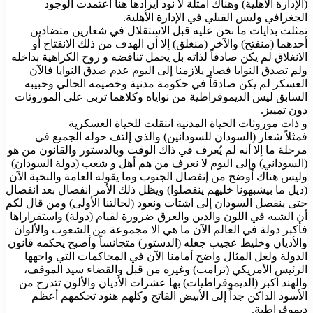
(الإدارة الأهلية) وهناك أمثلة لا نود ايرادها هنا اعتمدت الوجود
الجغرافي وليس القبلي في الإدارة الأهلية.
تمثلت بدايات ما نحن عليه قبل الاستقلال في شعارين متضادين
أحدهما (منفتح) والآخر (منغلق) إلا أن الهدف من ذلك الانفتاح أو
الانغلاق لم يكن صادقاً لذاته بل يحمل تناقضه و روح الكراهية بداخله
ولم تصدق النوايا فصار يلازمنا إلى اليوم عدم صدق النوايا فالآن
العسكر لم يكن صادقاً في حكومة مدنية وخصيمه الحالي وحبيبه
السابق ليس الديموقراطية من نواياه وكلاهما تربى على الموروثات
دون تمييز.
و ذات موروثات الحياة المدنية انتقلت للحياة العسكرية
فمثلاً شعار (السودان للسودانين) والذي إلتف حوله الجميع في
مرحلة ما إلا أنه لم يُعرف في ذاك الوقت وبالدستور والقانون من هو
(السوداني) وإلى اليوم لا نعرف من هم أهل و شعب (دولة السودان)
وليس هناك أوضح من إنفصال الجنوب وما يقوله العامة والنخبة الآن
(ديل ما بيشبهونا خليهم ينفصلوا) ويظل ذلك الأمر انفصال بعد انفصال
حتى ينفصل السودان إلى اشتات ونعود (لحالتنا الأولى) ومن قال لكم
أن الشبه في اللون والدين والعرق ضرورة لقيام (دولة) واستقراراها
فأكبر دولة في العالم الآن ما هي الا مجموعة من الشعوب والألوان
والأديان وخليط عجيب جعله (الدستور) متجانساً وأصبح يحكمه قانون
الدولة ولعل المثال واضح أمامنا الآن في المحاكمات التي واجهها
الرئيس الأمريكي (ترامب) وغيره من قبل والقضاء سيد الموقف،
والهند أكبر (الديموقراطيات) بها عشرات الأديان والألون تتدرج من
الأسود الداكن جداً إلى الأبيض الفاتح وكلهم هنود تحكمهم أعظم
ديموقراطية.