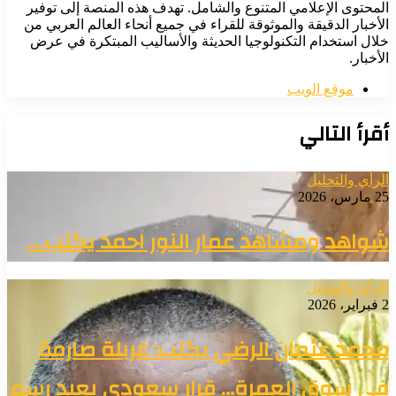
المحتوى الإعلامي المتنوع والشامل. تهدف هذه المنصة إلى توفير
الأخبار الدقيقة والموثوقة للقراء في جميع أنحاء العالم العربي من
خلال استخدام التكنولوجيا الحديثة والأساليب المبتكرة في عرض
الأخبار.
موقع الويب
أقرأ التالي
الرأي والتحليل
25 مارس، 2026
شواهد ومشاهد عمار النور احمد يكتب….
الرأي والتحليل
2 فبراير، 2026
محمد عثمان الرضي يكتب: غربلة صارمة
في سوق العمرة… قرار سعودي يعيد رسم