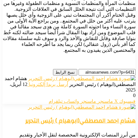
منظمات المرأة والمنظمات النسوية و منظمات الطفولة وغيرها من
التنظيمات التي أتت نتيجة الخلل السابق في العلاقات الزوجية.
وقبل الختام أكرر أن المجتمعات تبني على الزوجية وأي خلل يصبها
يترتب عليه أكثر من خلل في المجتمع.. ومن يراجع الآية الأولى من
سورة النساء وما احتوته السورة كاملة من هدى سيجد مقالنا في
قلب الموضوع ومن أراد بهذا المقال شراً أيضاً سيجد ضالته لكنه خُط
بنوايا صادقة وقابل للنقاش والأخذ والرد و سوف تليه سلسلة مقالات
كما أقر بأني (زول عنقالي) لكن ربما يجد ما أطرحه العلماء
والمختصين الذين يفيدون به المجتمع.
نسخ الرابط
هشام احمد
المصطفي(ابوهيام ) رئيس التحرير
أرسل بريدا إلكترونيا
12 أبريل،
2025
0
فيسبوك
‫X
ماسنجر
ماسنجر
واتساب
تيلقرام
هشام احمد المصطفي(ابوهيام ) رئيس التحرير
من أبرز المنصات الإلكترونية المخصصة لنقل الأخبار وتقديم