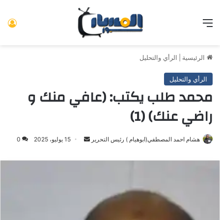
القائمة
تس
الرئيسية
|
الرأي والتحليل
الرأي والتحليل
محمد طلب يكتب: (عافي منك و
راضي عنك) (1)
هشام احمد المصطفي(ابوهيام ) رئيس التحرير
أرسل
15 يوليو، 2025
0
بريدا
إلكترونيا