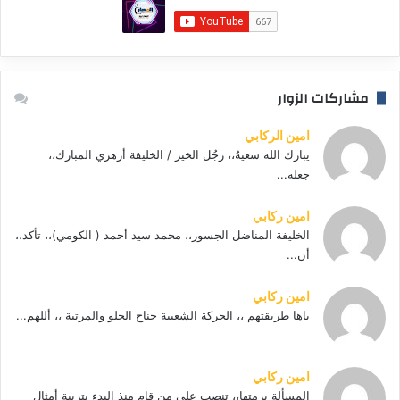
مشاركات الزوار
امين الركابي
يبارك الله سعيهُ،، رجُل الخير / الخليفة أزهري المبارك،،
جعله...
امين ركابي
الخليفة المناضل الجسور،، محمد سيد أحمد ( الكومي)،، تأكد،،
أن...
امين ركابي
ياها طريقتهم ،، الحركة الشعبية جناح الحلو والمرتبة ،، أللهم...
امين ركابي
المسألة برمتها،، تنصب علي من قام منذ البدء بتربية أمثال