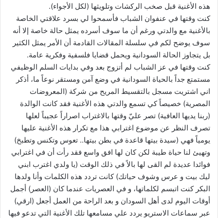
هذه الأغنية قبل صخب الركشات وتلويثها (لكل الأجواء).
كنت وقتها في عنفوان الشباب فأسمحوا لي بسرد علاقتي الخاصة
بالأغنية مع والدتي ورغم أن ما سوف أسرده يمثل حالة خاصة إلا أنه
سوف يوضح لكم في سلسلة المقالات القادمة أن الأمر يمثل الكثير
بل يتجاوز الحالة السودانية ويحمل قضايا فلسفية وفكرية عامة.
كنت وقتها في عز الشباب لم أتزوج بعد وفي بدايات السلم الوظيفي
مستمتع جداً بالحياة السودانية في وضع آمن ومستقر نوعاً ما، أذكر
اني اشتريت مسجل بالتقسيط المريح من شركة (المعروضات
المصرية) خصيصاً كي تسمع والدتي هذه الأغنية فقد كانت الوالدة
(ربنا يديها العافية) تصر عليّ وقتها بالاغتراب اصراراً عجيباً لعلها
تصرف النظر عن موضوع اغترابي هذا مع تكرار هذه الأغنية عليها
يومياً فهي (سيدة بيتها قاعدة في بطن بيتها.. تعوس وتكنس وتطبخ)
وتهيئ لنا حياة طيبة لكن كان لها افق واسع فقد رأت أن في اغترابي
فوائدا عديدة لم القى لها بالاً في ذلك الوقت (يا ولدي اغترب ابني
ليك بيت و عرس وشوف حياتك) كانت تردد هذه الكلمات وأنا ولدها
البكر كنت اتبسم لكلماتها، و في العصريات عندما كان (العصر) أجمل
أوقات اليوم لدى أهل السودان و بعد الراحة من العمل أجعل (ارقي)
عبر سماعات الاستريو يردد علي مسامعها تلك الأغنية التي تدعو فيها