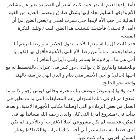
(أم) ولدها لعدم السفر حيث كنت أشعر أن القصيدة تعبر عن مشاعر
الأم وذوقها السليم تجاه إبنها بشكل صادق وتتضمن العديد من القيم
العالية في حب الأم لإبنها حتى تسرب لظني و (بعض الظن إثم) أن
(أمي لا تحبني) فأضحك لتشتيت هذا الظن السيئ وتلك الفكرة
القبيحة .
فقد كانت كل ما اسمعتها الأغنية تقول (خلاص سو رضايا) رغم أنا
رضاها يختلف تماماً عن رضا الأم التي بالأغنية فأقول لها (لكين يا
أمي هي ما دايرة ولدها يسافر وانتي دايراني أسافر ) .
وللحقيقة والتاريخ كان لوالدتي دور كبير في اغترابي بالتخطيط له مع
اخيها (خالي) و أخي الأصغر مني بعام و الذي انهي دراسته بالهند
واتجه نحو الخليج .
كنت وقتها (مبسوط) موظف بنك محترم وحالي كويس (جواز ذااتو ما
عندي) مرتاح في ذلك السودان رغم المضايقات التي بدأت تظهر في
العمل من بعض الزملاء و التي أوصلتنا مكاتب الأجهزة الأمنية، و بعدها
بدأت في (مشروع أمي) التي كان والدي رحمه الله مسانداً لها في
الفكرة فحقيقة لم يكن مشروعي أصلاً الاغتراب أو بالأحرى لم يكن
لدى خطط مستقبلية غير أني أحب ذلك التراب و(الكنداكة) وغبار
السوق العربي.. وكم كنت غبياً.