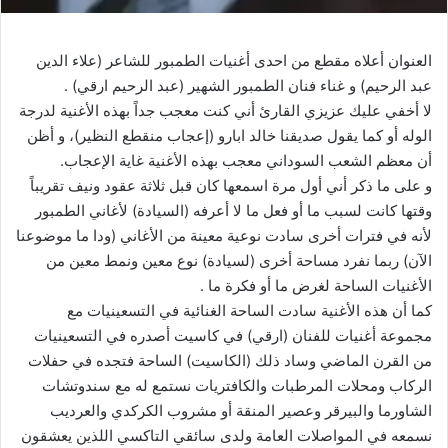
العنوان أعلاه مقطع من احدى أغنيات الطمبور للشاعر (علاء الدين
عبد الرحيم) و غناء فنان الطمبور الشهير (عبد الرحيم ارقي) .
لا أخفي عليك عزيزي القارئ أني كنت معجب جداً بهذه الأغنية لدرجة
الوله أو كما يقول صديقنا خالد ابارو (إعجاب منقطع النظير)، و أظن
أن معظم الشعب السوداني معجب بهذه الأغنية غاية الإعجاب.
و على ما ذكر أني أول مرة اسمعها كان قبل ثلاثة عقود ونيف تقريباً
وقتها كانت لسبب ما أو فعل ما لا أعرفه (السيادة) لأغاني الطمبور
لأنه في فترات أخرى سادت نوعية معينة من الأغاني (ودا ما موضوعنا
الآن) ربما نفرد مساحة أخرى (لسيادة) نوع معين ونمط معين من
الأغنيات الساحة لغرض ما أو فكرة ما .
كما أن هذه الأغنية سادت الساحة الغنائية في التسعينيات مع
مجموعة أغنيات للفنان (ارقي) في كاسيت أصدره في التسعينيات
من القرن الماضي وساد ذلك (الكاسيت) الساحة فتجده في حفلات
الركاب ومحلات المرطبات والكافتريات نستمع له مع سندوتشات
الشاورما والبيرقر وعصير المنقة أو مشروب الكركدي والعرديب
نسمعه في المواصلات العامة ولدى سائقي التاكسي اللذين يعشقون