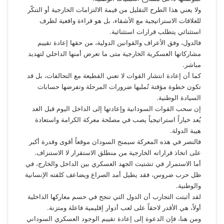
ولا يعني هذا الطرح التقليل من قيمة الالتزامات الخارجية أو التنكّر
للعلاقات الاستراتيجية مع الأشقاء، بل هو قراءة واقعية لظرف
استثنائي يتطلب قرارات استثنائية.
فالدول، وفق الأعراف والقوانين الدولية، من حقها إعادة تقييم
مشاركاتها العسكرية الخارجية متى ما تعرض أمنها الداخلي لتهديد
مباشر.
كما أن إعادة انتشار القوات لا تعني القطيعة مع التحالفات، بل قد
تكون خطوة مؤقتة تُمليها ضرورات المرحلة وتفرضها حسابات
السيادة الوطنية.
إن سحب القوات السودانية وإعادتها إلى الداخل اليوم قبل الغد
يُعد خياراً استراتيجياً يصب في مصلحة معركة الكرامة واستعادة
هيبة الدولة.
فالنصر في هذه المعركة سيمنح السودان موقعاً أقوى وقدرة أكبر
على اتخاذ قراراته الخارجية من منطلق الاستقرار لا الاستنزاف.
أما الاستمرار في تشتيت الجهد العسكري بين الداخل والخارج، في
ظل حرب ضروس، فقد يطيل أمد الصراع ويضاعف كلفته الإنسانية
والوطنية.
لقد أثبتت التجارب أن الدول التي تنجح في حسم معاركها الداخلية
أولاً، هي الأقدر لاحقاً على لعب أدوار إقليمية فاعلة ومتزنة.
ومن هنا، فإن الدعوة إلى إعادة تقييم الوجود العسكري السوداني