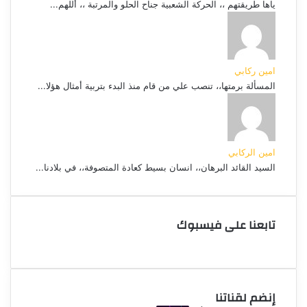
ياها طريقتهم ،، الحركة الشعبية جناح الحلو والمرتبة ،، أللهم...
امين ركابي
المسألة برمتها،، تنصب علي من قام منذ البدء بتربية أمثال هؤلا...
امين الركابي
السيد القائد البرهان،، انسان بسيط كعادة المتصوفة،، في بلادنا...
تابعنا على فيسبوك
إنضم لقناتنا