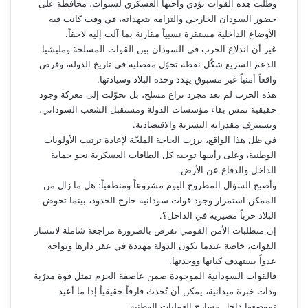
وظلت هذه القوات تؤدي واجبها العسكري لسنوات، محافظة على
حضور السودان الخارجي والتزامه بتعهداته، في وقت كانت فيه
الأوضاع الداخلية مستقرة نسبياً مقارنة بما آلت إليه لاحقاً.
غير أن اندلاع الحرب في السودان بين القوات المسلحة ومليشيا
الدعم السريع شكّل نقطة تحوّل مفصلية في تاريخ الدولة، وفرض
واقعاً أمنياً غير مسبوق يهدد وحدة البلاد وسيادتها.
هذه الحرب لم تعد مجرد نزاع مسلح، بل تحوّلت إلى معركة وجود
حقيقية تمس بقاء مؤسسات الدولة ومستقبل الشعب السوداني،
وتستنزف مقدراته البشرية والاقتصادية.
في ظل هذا الواقع، برزت الحاجة الملحّة لإعادة ترتيب الأولويات
الوطنية، وعلى رأسها توجيه كل الطاقات العسكرية نحو حماية
الداخل والدفاع عن الأرض.
وأصبح السؤال المطروح اليوم مشروعاً ومنطقياً: هل ما زال من
الممكن استمرار وجود قوات سودانية خارج الحدود، بينما تخوض
البلاد حرباً مصيرية في الداخل؟.
إن متطلبات الأمن القومي تفرض بالضرورة مراجعة شاملة لانتشار
القوات، خاصة عندما تكون الدولة مهددة في عقر دارها وتواجه
عدواً يستهدف كيانها ووحدتها.
فالقوات السودانية الموجودة ضمن عاصفة الحزم تمثل قوة مدرّبة
وذات خبرة ميدانية، يمكن أن تُحدث فارقاً حقيقياً إذا ما أعيد
تموضعها داخل مسارح العمليات الوطنية.