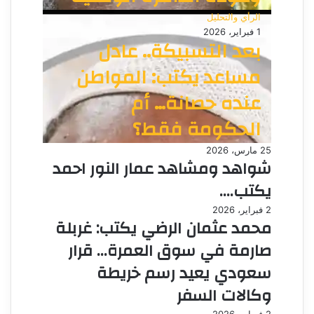
الرأي والتحليل
1 فبراير، 2026
بعد التسبيكة.. عادل
مساعد يكتب: المواطن
عنده حصانة… أم
الحكومة فقط؟
25 مارس، 2026
شواهد ومشاهد عمار النور احمد
يكتب….
2 فبراير، 2026
محمد عثمان الرضي يكتب: غربلة
صارمة في سوق العمرة… قرار
سعودي يعيد رسم خريطة
وكالات السفر
2 فبراير، 2026