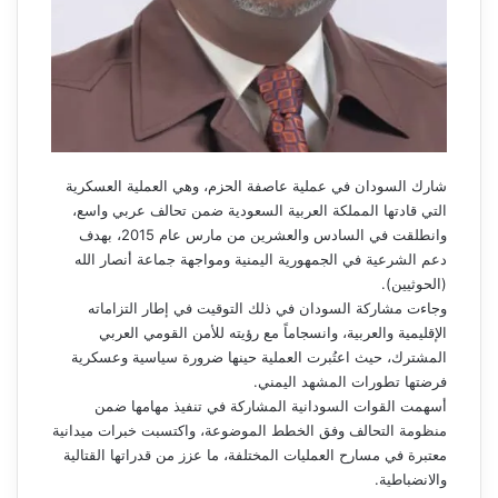
شارك السودان في عملية عاصفة الحزم، وهي العملية العسكرية
التي قادتها المملكة العربية السعودية ضمن تحالف عربي واسع،
وانطلقت في السادس والعشرين من مارس عام 2015، بهدف
دعم الشرعية في الجمهورية اليمنية ومواجهة جماعة أنصار الله
(الحوثيين).
وجاءت مشاركة السودان في ذلك التوقيت في إطار التزاماته
الإقليمية والعربية، وانسجاماً مع رؤيته للأمن القومي العربي
المشترك، حيث اعتُبرت العملية حينها ضرورة سياسية وعسكرية
فرضتها تطورات المشهد اليمني.
أسهمت القوات السودانية المشاركة في تنفيذ مهامها ضمن
منظومة التحالف وفق الخطط الموضوعة، واكتسبت خبرات ميدانية
معتبرة في مسارح العمليات المختلفة، ما عزز من قدراتها القتالية
والانضباطية.