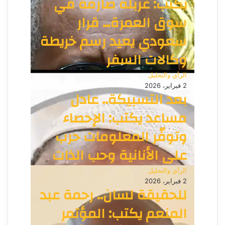
يكتب: غربلة صارمة في
سوق العمرة… قرار
سعودي يعيد رسم خريطة
وكالات السفر
الرأي والتحليل
2 فبراير، 2026
بعد التسبيكة.. عادل
مساعد يكتب: الإحصاء
وتوفّر المعلومات حرب
على الأنانية وحب الذات
الرأي والتحليل
2 فبراير، 2026
للحقيقة لسان.. رحمة عبد
المنعم يكتب: المؤتمر