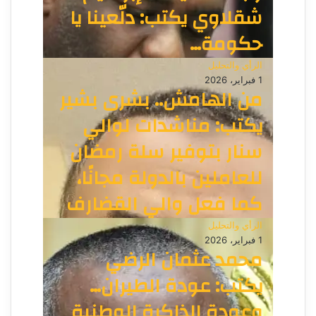
شقلاوي يكتب: دلّعينا يا
حكومة…
الرأي والتحليل
1 فبراير، 2026
من الهامش.. بشرى بشير
يكتب: مناشدات لوالي
سنار بتوفير سلة رمضان
للعاملين بالدولة مجانًا،
كما فعل والي القضارف
الرأي والتحليل
1 فبراير، 2026
محمد عثمان الرضي
يكتب: عودة الطيران…
وعودة الذاكرة الوطنية