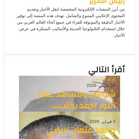
رئيس التحرير
ا
إ
من أبرز المنصات الإلكترونية المخصصة لنقل الأخبار وتقديم
ل
المحتوى الإعلامي المتنوع والشامل. تهدف هذه المنصة إلى توفير
ك
الأخبار الدقيقة والموثوقة للقراء في جميع أنحاء العالم العربي من
ت
خلال استخدام التكنولوجيا الحديثة والأساليب المبتكرة في عرض
الأخبار.
ر
م
و
و
ن
ق
ي
ع
ا
أقرأ التالي
ا
ل
الرأي والتحليل
و
25 مارس، 2026
ي
شواهد ومشاهد عمار
ب
النور احمد يكتب….
الرأي والتحليل
2 فبراير، 2026
محمد عثمان الرضي