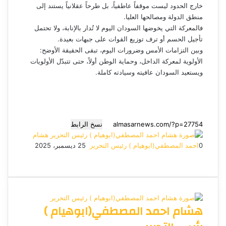
خارج الحدود ليست موقفاً عاطفياً، بل طرحاً عقلانياً يستند إلى
منطق الدولة ومصالحها العليا.
فالمعركة التي يخوضها السودان اليوم لا تُدار بالإنابة، ولا تحتمل
تأجيل الحسم أو ترف توزيع القوات على جبهات بعيدة.
وبين التزامات الأمس وضرورات اليوم، تبقى الحقيقة الأوضح:
الأولوية لمعركة الداخل، وحماية الوطن أولاً، حتى تتبدّل الأولويات
ويستعيد السودان عافيته وسيادته كاملة.
نسخ الرابط
هشام
0
احمد المصطفي(ابوهيام ) رئيس التحرير
أ
25 ديسمبر، 2025
ف
م
م
ت
و
ر
ي
X
ا
ا
ا
ي
س
س
س
ت
ل
س
ل
ب
ن
ن
ق
س
ب
و
ج
ج
ا
ر
ر
هشام احمد المصطفي(ابوهيام )
ك
ر
ر
ا
ب
ي
م
د