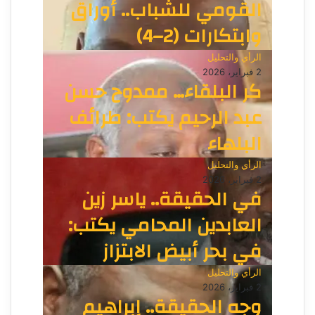
القومي للشباب.. أوراق
وابتكارات (2–4)
الرأي والتحليل
2 فبراير، 2026
كر البلقاء… ممدوح حسن
عبد الرحيم يكتب: طرائف
البلهاء
الرأي والتحليل
2 فبراير، 2026
في الحقيقة.. ياسر زين
العابدين المحامي يكتب:
في بحر أبيض الابتزاز
الرأي والتحليل
2 فبراير، 2026
وجه الحقيقة.. إبراهيم