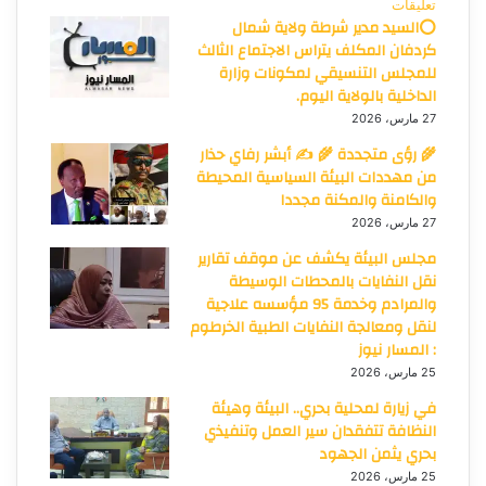
تعليقات
⭕السيد مدير شرطة ولاية شمال
كردفان المكلف يتراس الاجتماع الثالث
للمجلس التنسيقي لمكونات وزارة
الداخلية بالولاية اليوم.
27 مارس، 2026
🌾 رؤى متجددة 🌾 ✍️ أبشر رفاي حذار
من مهددات البيئة السياسية المحيطة
والكامنة والمكنة مجددا
27 مارس، 2026
مجلس البيئة يكشف عن موقف تقارير
نقل النفايات بالمحطات الوسيطة
والمرادم وخدمة 95 مؤسسه علاجية
لنقل ومعالجة النفايات الطبية الخرطوم
: المسار نيوز
25 مارس، 2026
في زيارة لمحلية بحري.. البيئة وهيئة
النظافة تتفقدان سير العمل وتنفيذي
بحري يثمن الجهود
25 مارس، 2026