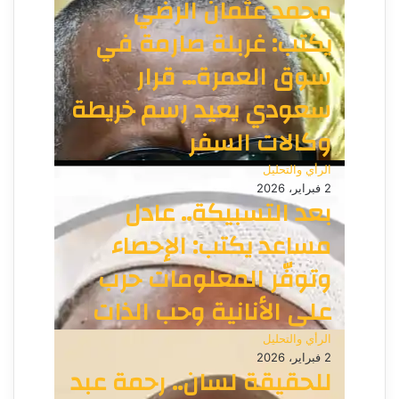
محمد عثمان الرضي
يكتب: غربلة صارمة في
سوق العمرة… قرار
سعودي يعيد رسم خريطة
وكالات السفر
الرأي والتحليل
2 فبراير، 2026
بعد التسبيكة.. عادل
مساعد يكتب: الإحصاء
وتوفّر المعلومات حرب
على الأنانية وحب الذات
الرأي والتحليل
2 فبراير، 2026
للحقيقة لسان.. رحمة عبد