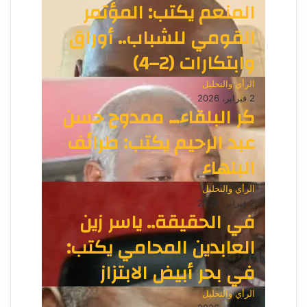
المنعم يكتب: المؤتمر
القومي للشباب.. أوراق
وابتكارات (2–4)
الرأي والتحليل
2 فبراير، 2026
كر البلقاء… ممدوح حسن
عبد الرحيم يكتب: طرائف
البلهاء
الرأي والتحليل
2 فبراير، 2026
في الحقيقة.. ياسر زين
العابدين المحامي يكتب:
في بحر أبيض الابتزاز
الرأي والتحليل