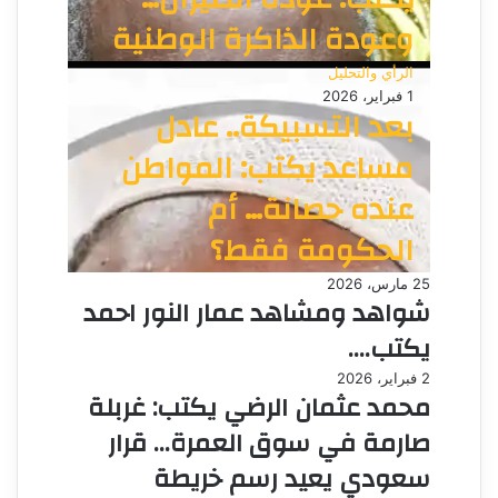
وعودة الذاكرة الوطنية
الرأي والتحليل
1 فبراير، 2026
بعد التسبيكة.. عادل
مساعد يكتب: المواطن
عنده حصانة… أم
الحكومة فقط؟
25 مارس، 2026
شواهد ومشاهد عمار النور احمد
يكتب….
2 فبراير، 2026
محمد عثمان الرضي يكتب: غربلة
صارمة في سوق العمرة… قرار
سعودي يعيد رسم خريطة