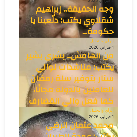
2 فبراير، 2026
وجه الحقيقة.. إبراهيم
شقلاوي يكتب: دلّعينا يا
حكومة…
الرأي والتحليل
1 فبراير، 2026
من الهامش.. بشرى بشير
يكتب: مناشدات لوالي
سنار بتوفير سلة رمضان
للعاملين بالدولة مجانًا،
كما فعل والي القضارف
الرأي والتحليل
1 فبراير، 2026
محمد عثمان الرضي
يكتب: عودة الطيران…