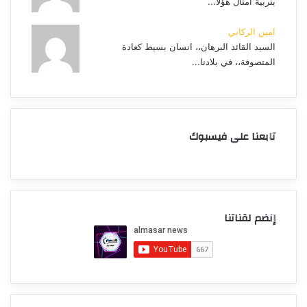
بتربية أمثال هؤلا...
امين الركابي
السيد القائد البرهان،، انسان بسيط كعادة
المتصوفة،، في بلادنا...
تابعنا على فيسبوك
إنضم لقناتنا