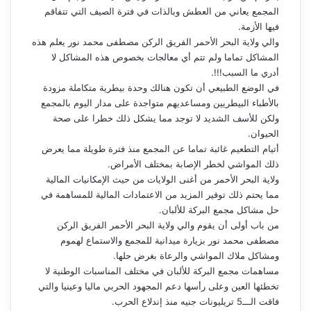
المجمع يعاني من العطش وبالذات في فترة الصيف التي تتفاقم
فيها الأزمة.
والي ولاية البحر الأحمر الفريق الركن مصطفى محمد نور يعلم هذه
المشاكل تماما ولم تتم أي معالجات بخصوص هذه المشاكل لا
أدري ما السبب!!!.
في الوضع الطبيعي أن تكون هنالك وحدة بيطرية متكاملة مزودة
بالأطباء البيطريين ومساعديهم متواجدة على مدار اليوم بالمجمع
ولكن للأسف الشديد لا توجد مما يشكل ذلك خطرا على صحة
الحيوان.
أتيام التطعيم غائبة تماما عن المجمع منذ فترة طويلة مما يعرض
ذلك المواشي لخطر الإصابة بمختلف الأمراض.
ولاية البحر الأحمر من أغنى الولايات من حيث الإمكانيات المالية
مما يحتم ذلك توفير المزيد من الاعتمادات المالية للمساهمة في
حل مشاكل مجمع البركة للألبان.
من باب أولى أن يقوم والي ولاية البحر الأحمر الفريق الركن
مصطفى محمد نور بزيارة ميدانية للمجمع والاستماع لهموم
ومشاكل ملاك المواشي والرعاة بغرض حلها.
مساهمات مجمع البركة للألبان في مختلف المناسبات الوطنية لا
تخطئها العين وعلى رأسها دعم المجهود الحربي ماليا وعينيا والتي
فاقت الـــ5 تريليونات جنيه منذ إندلاع الحرب.