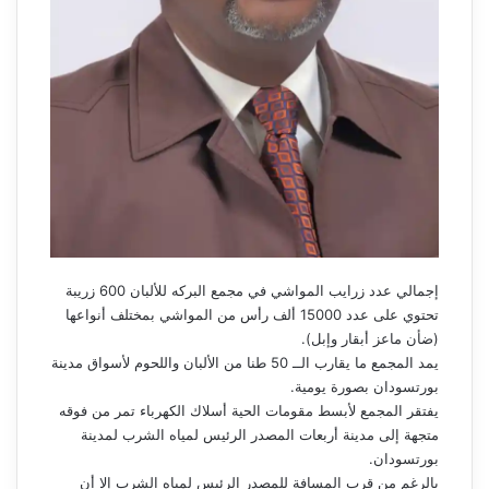
إجمالي عدد زرايب المواشي في مجمع البركه للألبان 600 زريبة
تحتوي على عدد 15000 ألف رأس من المواشي بمختلف أنواعها
(ضأن ماعز أبقار وإبل).
يمد المجمع ما يقارب الــ 50 طنا من الألبان واللحوم لأسواق مدينة
بورتسودان بصورة يومية.
يفتقر المجمع لأبسط مقومات الحية أسلاك الكهرباء تمر من فوقه
متجهة إلى مدينة أربعات المصدر الرئيس لمياه الشرب لمدينة
بورتسودان.
بالرغم من قرب المسافة للمصدر الرئيس لمياه الشرب إلا أن