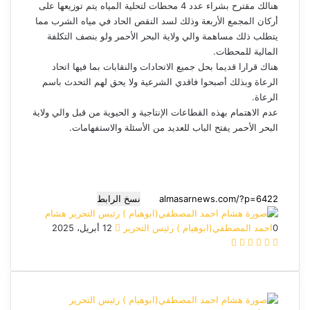
هنالك مقترح بشراء عدد 4 محطات لتحلية المياه يتم توزيعها على
أركان المجمع الأربعة وذلك لسد النقص الحاد في مياه الشرب مما
يتطلب ذلك مساهمة والي ولاية البحر الأحمر ولو بنصف التكلفة
المالية للمحطات.
هناك قرارا قديما بحل جميع الاتحادات والنقابات بما فيها اتحاد
الرعاة وبذلك أصبحوا فاقدي الشرعية ولا يحق لهم التحدث باسم
الرعاة.
عدم الاهتمام بهذه القطاعات الإنتاجية و الحيوية من قبل والي ولاية
البحر الأحمر يفتح الباب للعديد من الأسئلة والاستفهامات.
نسخ الرابط
هشام
0
احمد المصطفي(ابوهيام ) رئيس التحرير
أ
12 أبريل، 2025
ف
م
م
و
ت
ر
ي
X
ا
ا
ا
ي
س
س
س
س
ت
ل
ل
ب
ن
ن
س
ق
ب
و
ج
ج
ا
ر
ر