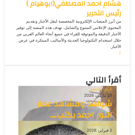
هشام احمد المصطفي(ابوهيام )
ك
ر
ر
ب
ا
ي
م
د
رئيس التحرير
ا
إ
من أبرز المنصات الإلكترونية المخصصة لنقل الأخبار وتقديم
ل
المحتوى الإعلامي المتنوع والشامل. تهدف هذه المنصة إلى توفير
ك
الأخبار الدقيقة والموثوقة للقراء في جميع أنحاء العالم العربي من
ت
خلال استخدام التكنولوجيا الحديثة والأساليب المبتكرة في عرض
الأخبار.
ر
م
و
و
ن
ق
ي
ع
ا
أقرأ التالي
ا
ل
الرأي والتحليل
و
25 مارس، 2026
ي
شواهد ومشاهد عمار
ب
النور احمد يكتب….
الرأي والتحليل
2 فبراير، 2026