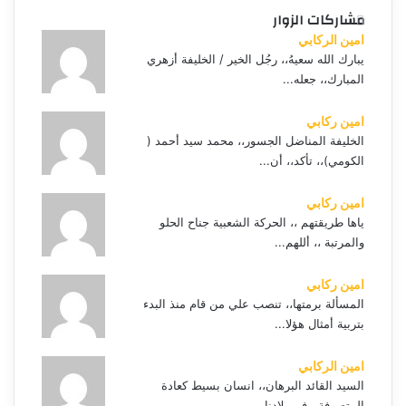
مشاركات الزوار
امين الركابي
يبارك الله سعيهُ،، رجُل الخير / الخليفة أزهري
المبارك،، جعله...
امين ركابي
الخليفة المناضل الجسور،، محمد سيد أحمد (
الكومي)،، تأكد،، أن...
امين ركابي
ياها طريقتهم ،، الحركة الشعبية جناح الحلو
والمرتبة ،، أللهم...
امين ركابي
المسألة برمتها،، تنصب علي من قام منذ البدء
بتربية أمثال هؤلا...
امين الركابي
السيد القائد البرهان،، انسان بسيط كعادة
المتصوفة،، في بلادنا...