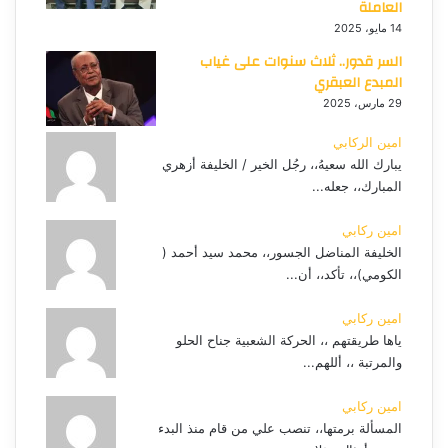
العاملة
14 مايو، 2025
السر قدور.. ثلاث سنوات على غياب
المبدع العبقري
29 مارس، 2025
امين الركابي
يبارك الله سعيهُ،، رجُل الخير / الخليفة أزهري
المبارك،، جعله...
امين ركابي
الخليفة المناضل الجسور،، محمد سيد أحمد (
الكومي)،، تأكد،، أن...
امين ركابي
ياها طريقتهم ،، الحركة الشعبية جناح الحلو
والمرتبة ،، أللهم...
امين ركابي
المسألة برمتها،، تنصب علي من قام منذ البدء