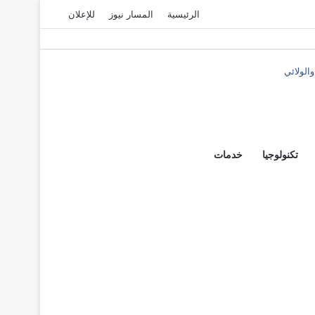
الرئيسية
المسار نيوز
للإعلان
الولائي
المقال
المقال
التالي
تكنولوجيا
السابق
خدمات