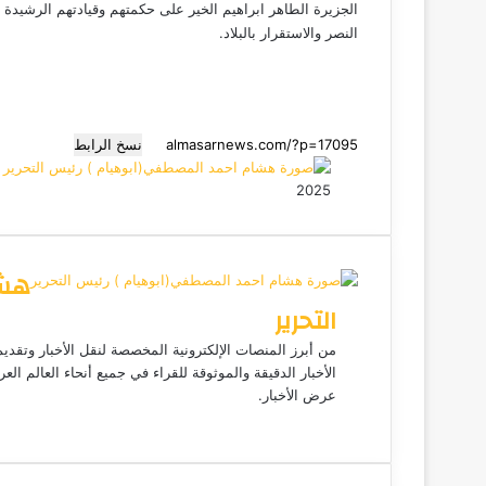
الجزيرة الطاهر ابراهيم الخير على حكمتهم وقيادتهم الرشيد
النصر والاستقرار بالبلاد.
نسخ الرابط
2025
ت
ف
و
م
م
ي
ا
ا
ا
ي
X
ت
ل
س
س
س
هشا
ب
ن
ن
ق
س
ا
و
ر
ج
ج
التحرير
ا
ر
ر
ك
ب
م
من أبرز المنصات الإلكترونية المخصصة لنقل الأخبار وتقدي
الأخبار الدقيقة والموثوقة للقراء في جميع أنحاء العالم ال
عرض الأخبار.
م
و
ق