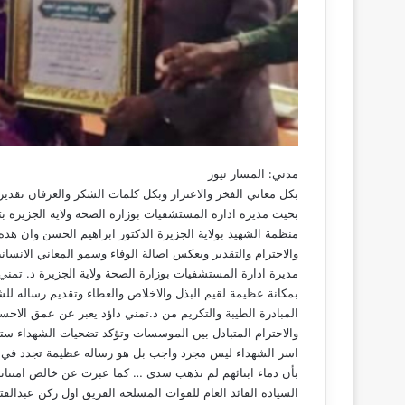
مدني: المسار نيوز
بكل معاني الفخر والاعتزاز وبكل كلمات الشكر والعرفان تقدي
بخيت مديرة ادارة المستشفيات بوزارة الصحة ولاية الجزيرة ب
منظمة الشهيد بولاية الجزيرة الدكتور ابراهيم الحسن وان هذه
والاحترام والتقدير ويعكس اصالة الوفاء وسمو المعاني الانسان
مديرة ادارة المستشفيات بوزارة الصحة ولاية الجزيرة د. تمن
بمكانة عظيمة لقيم البذل والاخلاص والعطاء وتقديم رساله لل
المبادرة الطيبة والتكريم من د.تمني داؤد يعبر عن عمق الاحس
والاحترام المتبادل بين الموسسات وتؤكد تضحيات الشهداء ست
اسر الشهداء ليس مجرد واجب بل هو رساله عظيمة تجدد في الن
بأن دماء ابنائهم لم تذهب سدى … كما عبرت عن خالص امتنان
السيادة القائد العام للقوات المسلحة الفريق اول ركن عبدالف