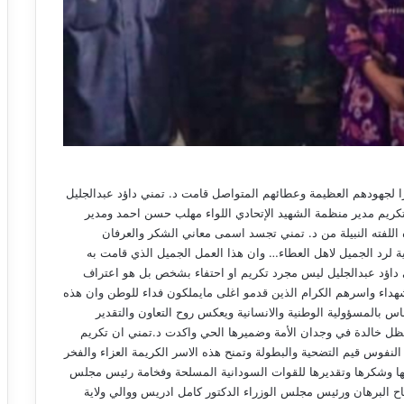
را لجهودهم العظيمة وعطائهم المتواصل قامت د. تمني داؤد عبدالجليل
تكريم مدير منظمة الشهيد الإتحادي اللواء مهلب حسن احمد ومدير
 اللفته النبيلة من د. تمني تجسد اسمى معاني الشكر والعرفان
ية لرد الجميل لاهل العطاء… وان هذا العمل الجميل الذي قامت به
ي داؤد عبدالجليل ليس مجرد تكريم او احتفاء بشخص بل هو اعتراف
شهداء واسرهم الكرام الذين قدمو اغلى مايملكون فداء للوطن وان هذه
اس بالمسؤولية الوطنية والانسانية ويعكس روح التعاون والتقدير
ظل خالدة في وجدان الأمة وضميرها الحي واكدت د.تمني ان تكريم
فوس قيم التضحية والبطولة وتمنح هذه الاسر الكريمة العزاء والفخر
ها وشكرها وتقديرها للقوات السودانية المسلحة وفخامة رئيس مجلس
تاح البرهان ورئيس مجلس الوزراء الدكتور كامل ادريس ووالي ولاية