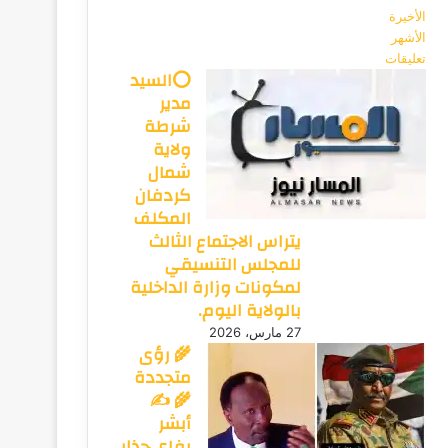
الأخيرة
الأشهر
تعليقات
⭕السيد
مدير
شرطة
ولاية
شمال
كردفان
المكلف
يتراس الاجتماع الثالث
للمجلس التنسيقي
لمكونات وزارة الداخلية
بالولاية اليوم.
27 مارس، 2026
🌾 رؤى
متجددة
🌾 ✍️
أبشر
رفاي حذار