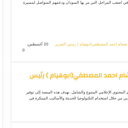
ة في اصعب المراحل التي مر بها السودان ودعمهم المتواصل لمسيرة
هشام احمد المصطفي(ابوهيام ) رئيس التحرير
أ
20 أغسطس،
ر
0
س
ل
ب
م احمد المصطفي(ابوهيام ) رئيس
ر
ي
د
ا
م المحتوى الإعلامي المتنوع والشامل. تهدف هذه المنصة إلى توفير
إ
عربي من خلال استخدام التكنولوجيا الحديثة والأساليب المبتكرة في
ل
ك
ت
ر