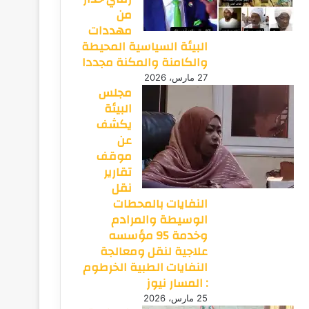
من
مهددات
البيئة السياسية المحيطة
والكامنة والمكنة مجددا
27 مارس، 2026
مجلس
البيئة
يكشف
عن
موقف
تقارير
نقل
النفايات بالمحطات
الوسيطة والمرادم
وخدمة 95 مؤسسه
علاجية لنقل ومعالجة
النفايات الطبية الخرطوم
: المسار نيوز
25 مارس، 2026