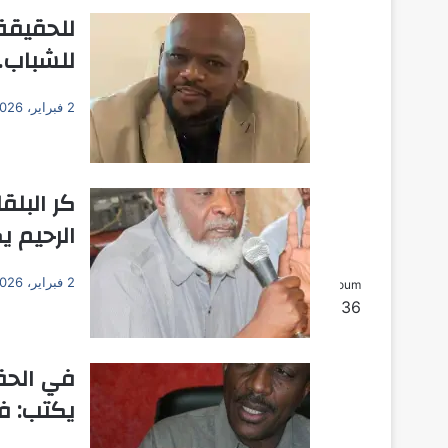
للحقيقة 
للشباب.. 
2 فبراير، 2026
كر البل
الرحيم ي
2 فبراير، 2026
Khartoum
بحث عن
36
℃
في الحقي
يكتب: في