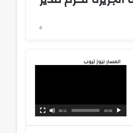
0
المسار نيوز تيوب
مشغل
الفيديو
00:11
00:00