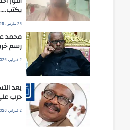
النور اح
يكتب….
25 مارس، 2026
محمد عث
رسم خري
2 فبراير، 2026
بعد التس
حرب على 
2 فبراير، 2026