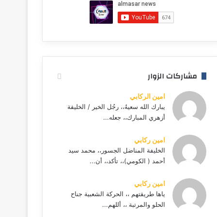
مشاركات الزوار
امين الركابي
يبارك الله سعيهُ،، رجُل الخير / الخليفة
أزهري المبارك،، جعله...
امين ركابي
الخليفة المناضل الجسور،، محمد سيد
أحمد ( الكومي)،، تأكد،، أن...
امين ركابي
ياها طريقتهم ،، الحركة الشعبية جناح
الحلو والمرتبة ،، أللهم...