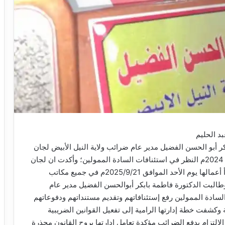
د الحليم
ر أبو الحسن الفضيل مدير عام ضرائب ولاية النيل الأبيض لجان
الاستئنافات التجارية للعام 2024م النظر في استئنافات السادة الممولين؛ وأكدت ان لجان
الإستئنافات التجارية ستبدأ أعمالها يوم الأحد الموافق 2025/9/21م في جميع مكاتب
وطالبت الدكتورة فاطمة بابكر أبوالحسن الفضيل مدير عام
السادة الممولين رفع إستئنافاتهم وتقديم مستنداتهم ودفوعاتهم
ة وكشفت خطة إدارتها الرامية إلى تفعيل القوانين الضريبية
لإلتزام بدفع الضرائب مؤكدة تعامل إدارتها بروح القانون محذرة