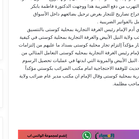
تهرب من دفع الضريبة هذا ووجهت الدكتورة فاطمة بابكر
راج تصاريح للتجار بغرض ترحيل بضائعهم داخل الأسواق
بالفواتير الضريبية .
ي أدم الإمام رئيس الغرفة التجارية بمحلية كوستى بالتتسيق
 ولاية النيل الأبيض والغرفة التجارية بمحلية كوستى في كيفية
ر مؤكدآ إلتزام تجار محلية كوستى بسداد ما عليهم من إلتزامات
إمام رئيس الغرفة التجارية بمحليه كوستى التعامل المثالي من
النيل الأبيض والمرونة التي ابدتها في عمليات تحصيل الرسوم
لحديث للوقفة الاحتجاجية امام مكتب الضرائب بكوستي مؤكدآ
جارية بمحلية كوستى وقال الإمام ان مكتب مدير عام ضرائب ولاية
 صاحب مظلمة.
مدير عام الإنتاج بولاية سنار يصدر قرارات
إدارية بالأرقام (18) و ( 19) بإنهاء تكليف
وتكليف مدير المشاريع المروية ومدير