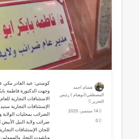
كوستي: عبد القادر مكي عب
هشام احمد
وجهت الدكتورة فاطمة بابك
المصطفي(ابوهيام ) رئيس
التحرير
أ
ر
14 سبتمبر، 2025
الضرائب بمحليات الولاية 
س
0
ل
ضرائب ولاية النيل الأبيض 
ب
للجان الإستئنافات التجاري
ر
وناشدت التجار والممولين ا