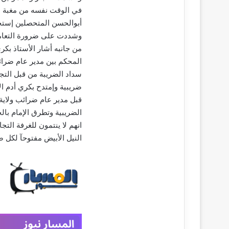
ي
في الوقت نفسه من مغبة ال
د
أبوالحسن المتحصلين إستخ
ا
إ
وشددت على ضرورة التعامل 
ل
من جانبه أشار الأستاذ بكر
ك
المحكم بين مدير عام ضرائب
ت
سداد الضريبة من قبل التجا
ر
ضريبية وإمتدح بكري أدم ال
و
ن
قبل مدير عام ضرائب ولاية 
ي
الضريبية وتطرق الإمام با
ا
انهم لا ينتمون للغرفة الت
النيل الأبيض مفتوحآ لكل