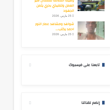
وهيئة النظافة تتفقدان سير
العمل وتنفيذي بحري يثمن
الجهود
25 مارس، 2026
شواهد ومشاهد عمار النور
احمد يكتب….
25 مارس، 2026
تابعنا على فيسبوك
إنضم لقناتنا