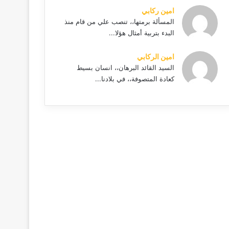
امين ركابي
المسألة برمتها،، تنصب علي من قام منذ
البدء بتربية أمثال هؤلا...
امين الركابي
السيد القائد البرهان،، انسان بسيط
كعادة المتصوفة،، في بلادنا...