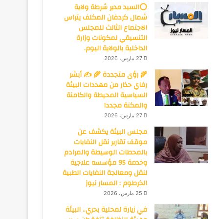
⭕السيد مدير شرطة ولاية
شمال كردفان المكلف يتراس
الاجتماع الثالث للمجلس
التنسيقي لمكونات وزارة
الداخلية بالولاية اليوم.
27 مارس، 2026
🌾 رؤى متجددة 🌾 ✍️ أبشر
رفاي حذار من مهددات البيئة
السياسية المحيطة والكامنة
والمكنة مجددا
27 مارس، 2026
مجلس البيئة يكشف عن
موقف تقارير نقل النفايات
بالمحطات الوسيطة والمرادم
وخدمة 95 مؤسسه علاجية
لنقل ومعالجة النفايات الطبية
الخرطوم : المسار نيوز
25 مارس، 2026
في زيارة لمحلية بحري.. البيئة