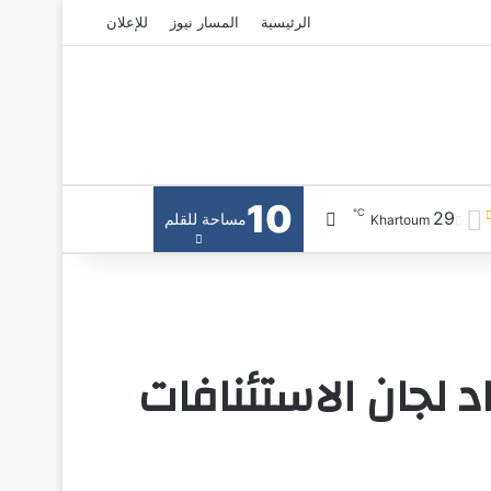
الرئيسية
المسار نيوز
للإعلان
10
℃
29
بحث عن
مساحة للقلم
Khartoum
د لجان الاستئنافات