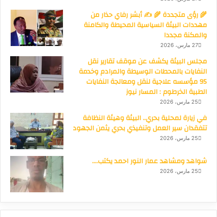
🌾 رؤى متجددة 🌾 ✍️ أبشر رفاي حذار من
مهددات البيئة السياسية المحيطة والكامنة
والمكنة مجددا
27 مارس، 2026
مجلس البيئة يكشف عن موقف تقارير نقل
النفايات بالمحطات الوسيطة والمرادم وخدمة
95 مؤسسه علاجية لنقل ومعالجة النفايات
الطبية الخرطوم : المسار نيوز
25 مارس، 2026
في زيارة لمحلية بحري.. البيئة وهيئة النظافة
تتفقدان سير العمل وتنفيذي بحري يثمن الجهود
25 مارس، 2026
شواهد ومشاهد عمار النور احمد يكتب….
25 مارس، 2026