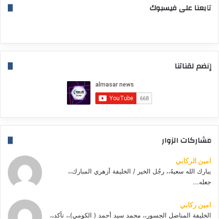
تابعنا على فيسبوك
إنضم لقناتنا
مشاركات الزوار
امين الركابي
يبارك الله سعيهُ،، رجُل الخير / الخليفة أزهري المبارك،،
جعله...
امين ركابي
الخليفة المناضل الجسور،، محمد سيد أحمد ( الكومي)،، تأكد،،