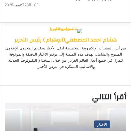
ر
0
23 أكتوبر، 2025
س
ف
م
م
ت
و
ل
ي
X
ا
ا
ا
ي
ب
س
س
ت
ل
س
ر
ب
ن
ن
ق
س
ي
هشام احمد المصطفي(ابوهيام ) رئيس التحرير
و
ج
ج
ا
ر
د
ك
ر
ر
ا
ب
ا
من أبرز المنصات الإلكترونية المخصصة لنقل الأخبار وتقديم المحتوى الإعلامي
م
إ
المتنوع والشامل. تهدف هذه المنصة إلى توفير الأخبار الدقيقة والموثوقة
ل
للقراء في جميع أنحاء العالم العربي من خلال استخدام التكنولوجيا الحديثة
ك
والأساليب المبتكرة في عرض الأخبار.
ت
موق
ر
ع
و
الوي
ن
أقرأ التالي
ب
ي
ا
الأخبار