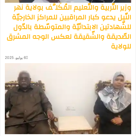
وزير التّربية والتّعليم المُكَلَّف بولاية نهر
النّيل يدعو كبار المراقبين للمراكز الخارجيّة
للشّهادتين الابتدائيّة والمتوسّطة بالدّول
الصّديقة والشّقيقة لعكس الوجه المشرق
للولاية
6 يوليو، 2025