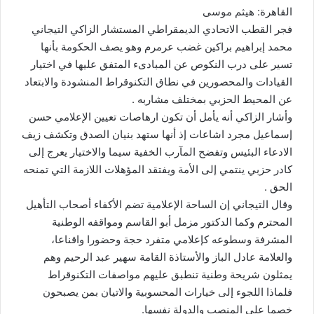
القاهرة: هيثم موسى
فجر القطب الاتحادي الديمقراطي المستشار الزاكي التيجاني
محمد إبراهيم براكين غضب عرمرم وهو يصف الحكومة بأنها
تسير على درب النكوص عن المبادىء المتفق عليها في اختيار
القيادات والمحصورين في نطاق التكنوقراط المنشودة والابتعاد
عن المحيط الحزبي بمختلف مشاربه .
وأشار الزاكي أنه يأمل أن تكون ارهاصات تعيين الإعلامي حسن
إسماعيل مجرد اشاعات إذ أنها ستهد بنيان الصدق وتكشف زيف
الادعاء البئيس وتفضح المآرب الخفية سيما والاختيار يعرج إلى
كادر حزبي ينتمي إلى الأمة ويفتقد المؤهلات اللازمة التي تمنحه
الحق .
وقال التيجاني إن الساحة الإعلامية تضم الأكفاء أصحاب التأهيل
المحترم وكما الدكتور مزمل أبو القاسم ومواقفه الوطنية
المشرفة وسطوعه كإعلامي متفرد حجة وحضورا واقناعا،
والعلامة عادل الباز والأستاذة القامة سهير عبد الرحيم وهم
يمثلون شريحة وطنية تنطبق عليهم مواصفات التكنوقراط
فلماذا اللجوء إلى خيارات المحسوبية والاتيان بمن يصبحون
خصما على المنصب والدولة نفسها.