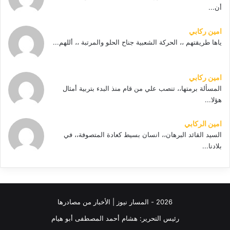
أن...
امين ركابي
ياها طريقتهم ،، الحركة الشعبية جناح الحلو والمرتبة ،، أللهم...
امين ركابي
المسألة برمتها،، تنصب علي من قام منذ البدء بتربية أمثال
هؤلا...
امين الركابي
السيد القائد البرهان،، انسان بسيط كعادة المتصوفة،، في
بلادنا...
2026 - المسار نيوز | الأخبار من مصادرها
رئيس التحرير: هشام أحمد المصطفى أبو هيام