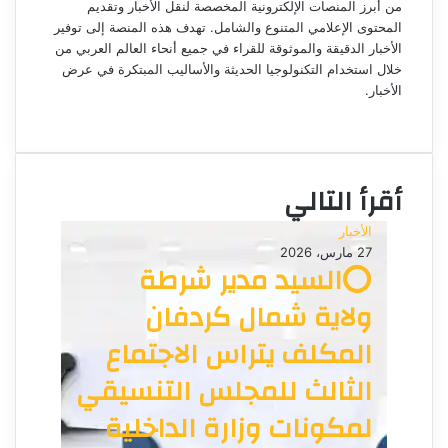
إ
من أبرز المنصات الإلكترونية المخصصة لنقل الأخبار وتقديم
ل
المحتوى الإعلامي المتنوع والشامل. تهدف هذه المنصة إلى توفير
ك
الأخبار الدقيقة والموثوقة للقراء في جميع أنحاء العالم العربي من
ت
خلال استخدام التكنولوجيا الحديثة والأساليب المبتكرة في عرض
الأخبار.
ر
م
و
و
ن
ق
ي
ع
ا
أقرأ التالي
ا
ل
الأخبار
و
27 مارس، 2026
ي
⭕السيد مدير شرطة
ب
ولاية شمال كردفان
المكلف يتراس الاجتماع
الثالث للمجلس التنسيقي
لمكونات وزارة الداخلية