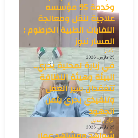
وخدمة 95 مؤسسه
علاجية لنقل ومعالجة
النفايات الطبية الخرطوم :
المسار نيوز
الأخبار
25 مارس، 2026
في زيارة لمحلية بحري..
البيئة وهيئة النظافة
تتفقدان سير العمل
وتنفيذي بحري يثمن
الجهود
الرأي والتحليل
25 مارس، 2026
شواهد ومشاهد عمار