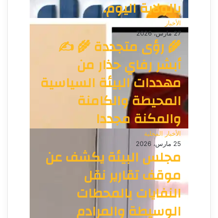
بالولاية اليوم.
الأخبار
27 مارس، 2026
🌾 رؤى متجددة 🌾 ✍️
أبشر رفاي حذار من
مهددات البيئة السياسية
المحيطة والكامنة
والمكنة مجددا
الأخبار المحلية
25 مارس، 2026
مجلس البيئة يكشف عن
موقف تقارير نقل
النفايات بالمحطات
الوسيطة والمرادم