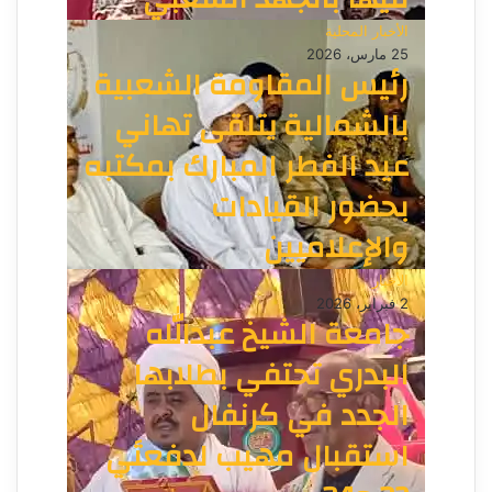
الأخبار المحلية
25 مارس، 2026
رئيس المقاومة الشعبية
بالشمالية يتلقى تهاني
عيد الفطر المبارك بمكتبه
بحضور القيادات
والإعلاميين
الأخبار
2 فبراير، 2026
جامعة الشيخ عبدالله
البدري تحتفي بطلابها
الجدد في كرنفال
استقبال مهيب لدفعتَي