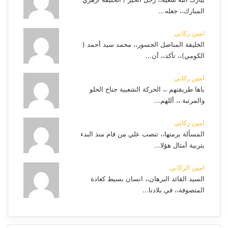
المبارك،، جعله...
امين ركابي
الخليفة المناضل الجسور،، محمد سيد أحمد (
الكومي)،، تأكد،، أن...
امين ركابي
ياها طريقتهم ،، الحركة الشعبية جناح الحلو
والمرتبة ،، أللهم...
امين ركابي
المسألة برمتها،، تنصب علي من قام منذ البدء
بتربية أمثال هؤلا...
امين الركابي
السيد القائد البرهان،، انسان بسيط كعادة
المتصوفة،، في بلادنا...