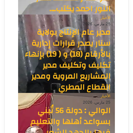
النور احمد يكتب….
الأخبار
25 مارس، 2026
مدير عام الإنتاج بولاية
سنار يصدر قرارات إدارية
بالأرقام (18) و ( 19) بإنهاء
تكليف وتكليف مدير
المشاريع المروية ومدير
القطاع المطري
الأخبار
25 مارس، 2026
الوالي : دولة 56 تُبني
بسواعد أهلها والتعليم
فيها بالجهد الشعبي