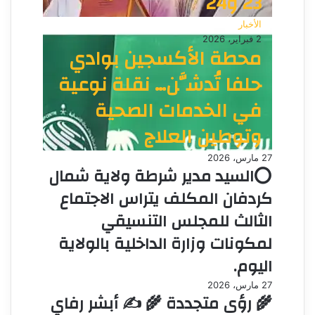
23 و24
الأخبار
2 فبراير، 2026
محطة الأكسجين بوادي
حلفا تُدشَّن… نقلة نوعية
في الخدمات الصحية
وتوطين العلاج
27 مارس، 2026
⭕السيد مدير شرطة ولاية شمال
كردفان المكلف يتراس الاجتماع
الثالث للمجلس التنسيقي
لمكونات وزارة الداخلية بالولاية
اليوم.
27 مارس، 2026
🌾 رؤى متجددة 🌾 ✍️ أبشر رفاي