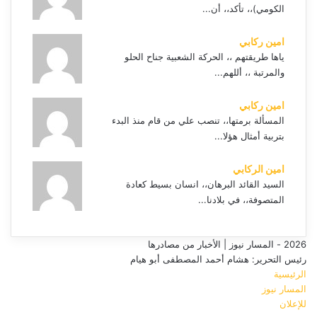
الكومي)،، تأكد،، أن...
امين ركابي
ياها طريقتهم ،، الحركة الشعبية جناح الحلو
والمرتبة ،، أللهم...
امين ركابي
المسألة برمتها،، تنصب علي من قام منذ البدء
بتربية أمثال هؤلا...
امين الركابي
السيد القائد البرهان،، انسان بسيط كعادة
المتصوفة،، في بلادنا...
2026 - المسار نيوز | الأخبار من مصادرها
رئيس التحرير: هشام أحمد المصطفى أبو هيام
الرئيسية
المسار نيوز
للإعلان