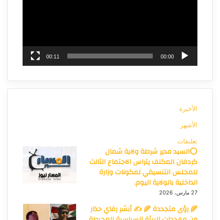
00:11
00:00
الأخيرة
الأشهر
تعليقات
⭕السيد مدير شرطة ولاية شمال
كردفان المكلف يتراس الاجتماع الثالث
للمجلس التنسيقي لمكونات وزارة
الداخلية بالولاية اليوم.
27 مارس، 2026
🌾 رؤى متجددة 🌾 ✍️ أبشر رفاي حذار
من مهددات البيئة السياسية المحيطة