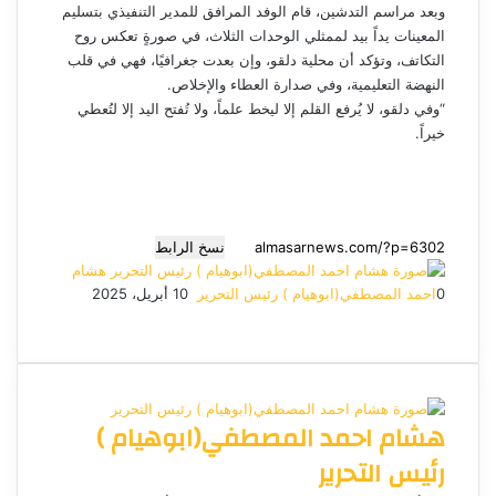
وبعد مراسم التدشين، قام الوفد المرافق للمدير التنفيذي بتسليم
المعينات يداً بيد لممثلي الوحدات الثلاث، في صورةٍ تعكس روح
التكاتف، وتؤكد أن محلية دلقو، وإن بعدت جغرافيًا، فهي في قلب
النهضة التعليمية، وفي صدارة العطاء والإخلاص.
“وفي دلقو، لا يُرفع القلم إلا ليخط علماً، ولا تُفتح اليد إلا لتُعطي
خيراً.
نسخ الرابط
هشام
0
احمد المصطفي(ابوهيام ) رئيس التحرير
أ
10 أبريل، 2025
ف
م
م
ت
و
ر
ي
X
ا
ا
ا
ي
س
س
س
ت
ل
س
ل
ب
ن
ن
ق
س
ب
و
ج
ج
ا
ر
ر
هشام احمد المصطفي(ابوهيام )
ك
ر
ر
ا
ب
ي
م
د
رئيس التحرير
ا