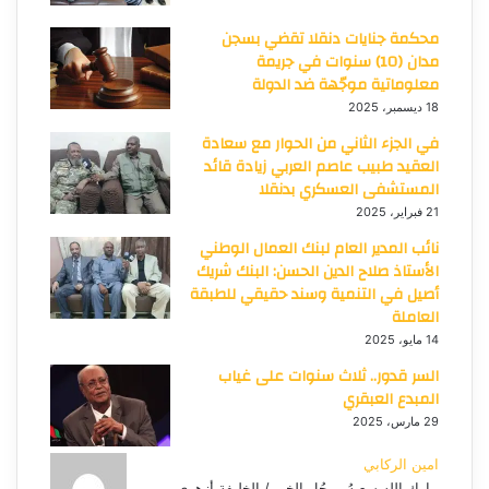
محكمة جنايات دنقلا تقضي بسجن
مدان (10) سنوات في جريمة
معلوماتية موجّهة ضد الدولة
18 ديسمبر، 2025
في الجزء الثاني من الحوار مع سعادة
العقيد طبيب عاصم العربي زيادة قائد
المستشفى العسكري بدنقلا
21 فبراير، 2025
نائب المدير العام لبنك العمال الوطني
الأستاذ صلاح الدين الحسن: البنك شريك
أصيل في التنمية وسند حقيقي للطبقة
العاملة
14 مايو، 2025
السر قدور.. ثلاث سنوات على غياب
المبدع العبقري
29 مارس، 2025
امين الركابي
يبارك الله سعيهُ،، رجُل الخير / الخليفة أزهري