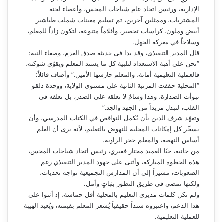
الإدارية، ورئيس اتحاد عام شياخات المحس، وأعضاء لجنة
المشتريات، وممثلين آخرين، تم تسليم معينات شملت طباشير
أبيض وملون، كراسات تحضير، وأقلاماً متنوعة، لتكون زاداً للمعلم،
وسلاحاً في معركة الجهل.
قال المدير التنفيذي، وقد بدا في حديثه صدق العزم، وصفاء النية:
“نحن على أهبة الاستعداد لتلبية كل ما يسند المعلم ويقوّي شوكته،
فالعملية التعليمية أمانة، والمعلم حارسها الأمين.” وأضاف قائلاً:
“المحلية حققت المرتبة الثانية على مستوى الولاية، ووحدة دلقو
تبوأت الصدارة، وهذا وسامٌ لا نعلقه على الصدر، بل نعلقه في
القلب، لنبذل مزيداً من الجهد والجد.”
وتعهّد شرف الدين بأن يُكمل النواقص في الكتاب المدرسي، وأن
يسخّر كل إمكانات المحلية للنهوض بالتعليم، لأنه يرى أن العلم
أساس النهضة، والمعلم حجر الزاوية.
من جانبه، حيّا العميد مختار فقيري، رئيس اتحاد شياخات المحس،
هذه الخطوة المباركة، وأثنى على جهود المدير التنفيذي رغم
الصعوبات، مشيراً إلى أن المدارس التجميعية تواجه تحديات،
ولكنها تمضي في طريق التطور بثباتٍ وأمل.
ولم تكن كلمات مديري التعليم بالمحلية أقل حماسة، إذ أثنوا على
هذا الدعم، واعتبروه سنداً حقيقياً يُشعر المعلم بقيمته، ويُعيد الهيبة
للعملية التعليمية.