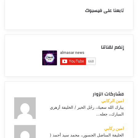
تابعنا على فيسبوك
إنضم لقناتنا
مشاركات الزوار
امين الركابي
يبارك الله سعيهُ،، رجُل الخير / الخليفة أزهري
المبارك،، جعله...
امين ركابي
الخليفة المناضل الجسور،، محمد سيد أحمد (