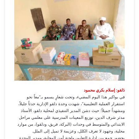
دَلقو: إسلام بكري محمود
في بواكير هذا اليوم المضيء، وتحت شعارٍ يسمو بـ”معاً نحو
استقرار العملية التعليمية”، شهدت وحدة دلقو الإدارية حدثاً جليلاً،
ومشهداً جميلاً؛ حيث دشن المدير التنفيذي لمحلية دلقو، الأستاذ
مدثر شرف الدين، توزيع المعينات المدرسية على معلمي مراحل
الابتدائي والمتوسط في وحدات (البركة، فريق، ودلقو)، من موارد
محلية، وجهود لا تعرف الكلل، وعزيمة لا تميل إلى الملل.
بحضورٍ جمع بين إدارة التعليم، ولجنة أمن المحلية، ومدير الوحدة