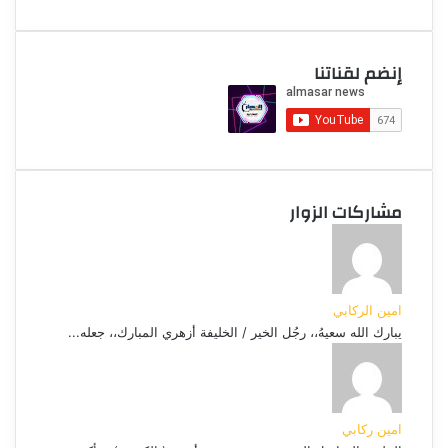
إنضم لقناتنا
مشاركات الزوار
امين الركابي
يبارك الله سعيهُ،، رجُل الخير / الخليفة أزهري المبارك،، جعله...
امين ركابي