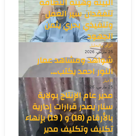
البيئة وهيئة النظافة
تتفقدان سير العمل
وتنفيذي بحري يثمن
الجهود
الرأي والتحليل
25 مارس، 2026
شواهد ومشاهد عمار
النور احمد يكتب….
الأخبار
25 مارس، 2026
مدير عام الإنتاج بولاية
سنار يصدر قرارات إدارية
بالأرقام (18) و ( 19) بإنهاء
تكليف وتكليف مدير