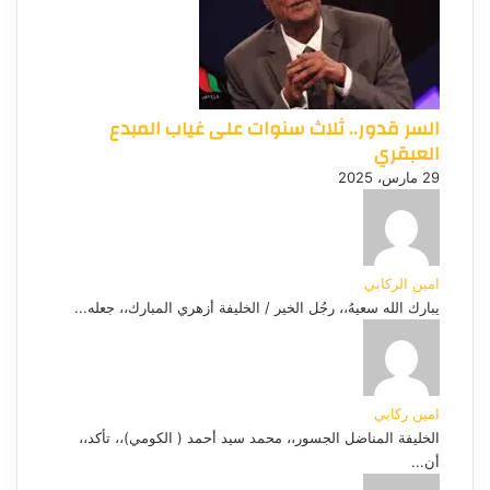
السر قدور.. ثلاث سنوات على غياب المبدع
العبقري
29 مارس، 2025
امين الركابي
يبارك الله سعيهُ،، رجُل الخير / الخليفة أزهري المبارك،، جعله...
امين ركابي
الخليفة المناضل الجسور،، محمد سيد أحمد ( الكومي)،، تأكد،،
أن...