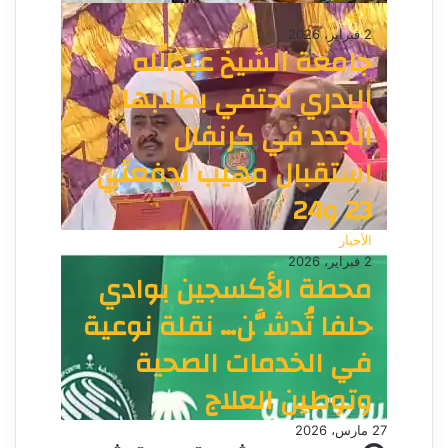
الأخبار
2 فبراير، 2026
جامعة الشيخ عبدالله
البدري تحتفي بطلابها
الجدد في كرنفال
استقبال مهيب لدفعتَي
23 و24
الأخبار
2 فبراير، 2026
محطة الأكسجين بوادي
حلفا تُدشَّن… نقلة نوعية
في الخدمات الصحية
وتوطين العلاج
27 مارس، 2026