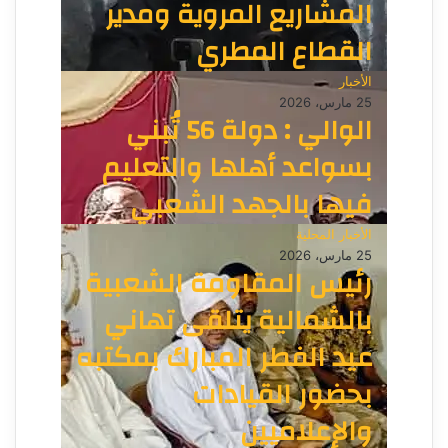
المشاريع المروية ومدير
القطاع المطري
الأخبار
25 مارس، 2026
الوالي : دولة 56 تُبني
بسواعد أهلها والتعليم
فيها بالجهد الشعبي
الأخبار المحلية
25 مارس، 2026
رئيس المقاومة الشعبية
بالشمالية يتلقى تهاني
عيد الفطر المبارك بمكتبه
بحضور القيادات
والإعلاميين