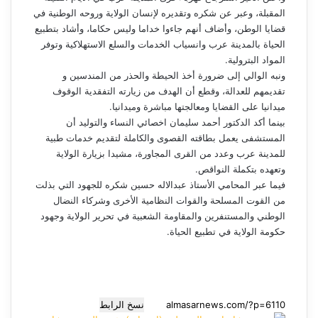
المقبلة، وعبر عن شكره وتقديره لإنسان الولاية وروحه الوطنية في
قضايا الوطن، وأضاف أنهم جاءوا خداما وليس حكاما، وأشاد بتطبيع
الحياة بالمدينة عرب وانسياب الخدمات والسلع الاستهلاكية وتوفر
المواد البترولية.
ونبه الوالي إلى ضرورة أخذ الحيطة والحذر من المندسين و
تقديمهم للعدالة، وقطع أن الهدف من زيارته التفقدية الوقوف
ميدانيا على القضايا ومعالجتها مباشرة وميدانيا.
بينما أكد الدكتور أحمد سليمان اخصائي النساء والتوليد أن
المستشفى يعمل بطاقته القصوى والكاملة لتقديم خدمات طبية
للمدينة عرب وعدد من القرى المجاورة، مشيدا بزيارة الولاية
وتعهده بتكملة النواقص.
فيما عبر المحامي الأستاذ عبدالاله حسين شكره للجهود التي بذلت
من القوت المسلحة والقوات النظامية الأخرى وشركاء النضال
الوطني والمستنفرين والمقاومة الشعبية في تحرير الولاية وجهود
حكومة الولاية في تطبيع الحياة.
نسخ الرابط