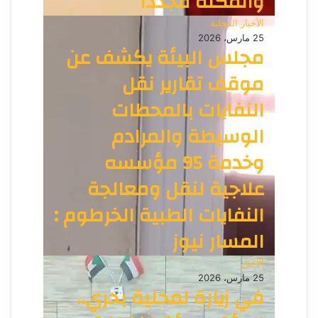
والمكنة مجددا
الأخبار المحلية
25 مارس، 2026
مجلس البيئة يكشف عن
موقف تقارير نقل
النفايات بالمحطات
الوسيطة والمرادم
وخدمة 95 مؤسسه
علاجية لنقل ومعالجة
النفايات الطبية الخرطوم :
المسار نيوز
الأخبار
25 مارس، 2026
في زيارة لمحلية بحري..