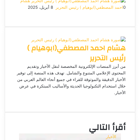
هشام
0
احمد المصطفي(ابوهيام ) رئيس التحرير
أ
8 أبريل، 2025
ف
م
م
ت
و
ر
ي
X
ا
ا
ا
ي
س
س
س
ت
ل
س
ل
ب
ن
ن
ق
س
ب
و
ج
ج
ا
ر
ر
هشام احمد المصطفي(ابوهيام )
ك
ر
ر
ا
ب
ي
م
د
رئيس التحرير
ا
إ
من أبرز المنصات الإلكترونية المخصصة لنقل الأخبار وتقديم
ل
المحتوى الإعلامي المتنوع والشامل. تهدف هذه المنصة إلى توفير
ك
الأخبار الدقيقة والموثوقة للقراء في جميع أنحاء العالم العربي من
ت
خلال استخدام التكنولوجيا الحديثة والأساليب المبتكرة في عرض
الأخبار.
ر
م
و
و
ن
ق
ي
ع
ا
أقرأ التالي
ا
ل
الأخبار
و