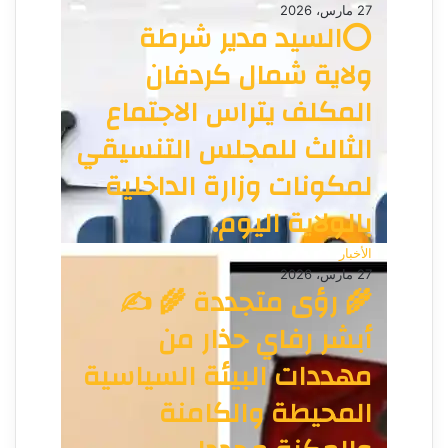
27 مارس، 2026
ي
⭕السيد مدير شرطة
ب
ولاية شمال كردفان
المكلف يتراس الاجتماع
الثالث للمجلس التنسيقي
لمكونات وزارة الداخلية
بالولاية اليوم.
الأخبار
27 مارس، 2026
🌾 رؤى متجددة 🌾 ✍️
أبشر رفاي حذار من
مهددات البيئة السياسية
المحيطة والكامنة