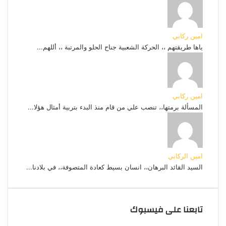
امين ركابي
ياها طريقتهم ،، الحركة الشعبية جناح الحلو والمرتبة ،، أللهم...
امين ركابي
المسألة برمتها،، تنصب علي من قام منذ البدء بتربية أمثال هؤلا...
امين الركابي
السيد القائد البرهان،، انسان بسيط كعادة المتصوفة،، في بلادنا...
تابعنا على فيسبوك