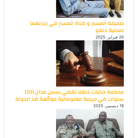
صحيفة المسار و قناة المسار في زيارتهما
لمحلية دلقو
26 فبراير، 2025
محكمة جنايات دنقلا تقضي بسجن مدان (10)
سنوات في جريمة معلوماتية موجّهة ضد الدولة
18 ديسمبر، 2025