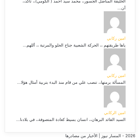
الخليفة المناضل الجسور،، محمد سيد أحمد ( الكومي)،، تأكد،،
أن...
امين ركابي
ياها طريقتهم ،، الحركة الشعبية جناح الحلو والمرتبة ،، أللهم...
امين ركابي
المسألة برمتها،، تنصب علي من قام منذ البدء بتربية أمثال هؤلا...
امين الركابي
السيد القائد البرهان،، انسان بسيط كعادة المتصوفة،، في بلادنا...
2026 - المسار نيوز | الأخبار من مصادرها