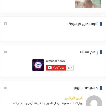
تابعنا على فيسبوك
إنضم لقناتنا
مشاركات الزوار
امين الركابي
يبارك الله سعيهُ،، رجُل الخير / الخليفة أزهري المبارك،،