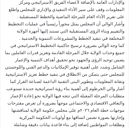
والإدارات العامة بالإضافة لأعضاء الفريق الاستراتيجي ومركز
المعلومات وقف على سير الأداء التنفيذي والإداري للمجلس واطلع
على تقرير الأداء العام للمرحلة الماضية والخطط المستقبلية .
وأشار الوالي أن المجلس يمثل محوراً رئيسياً في عمليات التخطيط
والتقييم وبناء الرؤى المستقبلية التي تستند إليها أجهزة الولاية
المختلفة في تنفيذ الخطط والمشروعات التنموية والخدمية .
كما وجه الوالي بضرورة ترسيخ حاكمية التخطيط الاستراتيجي في
جميع وحدات الولاية خلال المرحلة القادمة وتعزيز قدرات العاملين بما
يضمن توحيد الرؤى والجهود نحو تحقيق أهداف التنمية والإعمار
الشامل وشدد على أهمية توفير الإمكانيات والدعم الفني واللوجستي
للمجلس حتى يتمكن من الانطلاق في تنفيذ خطط تعزيز الاستراتيجية
وتقانة المعلومات وتطوير البنى التقنية الداعمة لصناعة القرار كما
أشار والي الخرطوم إلى أهمية بناء رؤية استراتيجية جديدة تستوعب
متطلبات المرحلة المقبلة التي تتجه فيها الولاية نحو إعادة الإعمار
والتعافي الاقتصادي والاجتماعي موجهاً بضرورة أن تعرض مقترحات
موجهات خطة العام ٢٠٢٦م على مجلس حكومة الولاية لمناقشتها
وإجازتها بصورة تضمن اتساقها مع أولويات الحكومة المركزية
وتطلعات المواطنين إضافة إلى بناء قاعدة بيانات دقيقة وشاملة