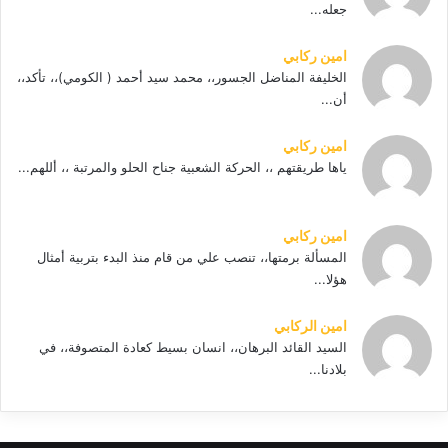
جعله...
امين ركابي
الخليفة المناضل الجسور،، محمد سيد أحمد ( الكومي)،، تأكد،،
أن...
امين ركابي
ياها طريقتهم ،، الحركة الشعبية جناح الحلو والمرتبة ،، أللهم...
امين ركابي
المسألة برمتها،، تنصب علي من قام منذ البدء بتربية أمثال
هؤلا...
امين الركابي
السيد القائد البرهان،، انسان بسيط كعادة المتصوفة،، في
بلادنا...