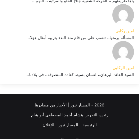
ياها طريقتهم ،، الحركة الشعبية جناح الحلو والمرتبة ،، أللهم...
امين ركابي
المسألة برمتها،، تنصب علي من قام منذ البدء بتربية أمثال هؤلا...
امين الركابي
السيد القائد البرهان،، انسان بسيط كعادة المتصوفة،، في بلادنا...
2026 - المسار نيوز | الأخبار من مصادرها
رئيس التحرير: هشام أحمد المصطفى أبو هيام
الرئيسية
المسار نيوز
للإعلان