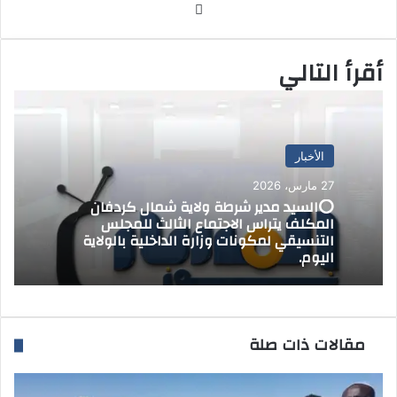
موق
ر
ع
و
الوي
ن
أقرأ التالي
ب
ي
ا
الأخبار
27 مارس، 2026
⭕السيد مدير شرطة ولاية شمال كردفان
المكلف يتراس الاجتماع الثالث للمجلس
التنسيقي لمكونات وزارة الداخلية بالولاية
اليوم.
مقالات ذات صلة