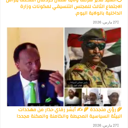
الاجتماع الثالث للمجلس التنسيقي لمكونات وزارة
الداخلية بالولاية اليوم.
27 مارس، 2026
🌾 رؤى متجددة 🌾 ✍️ أبشر رفاي حذار من مهددات
البيئة السياسية المحيطة والكامنة والمكنة مجددا
27 مارس، 2026