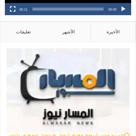
00:11
00:00
الأخيرة
الأشهر
تعليقات
⭕السيد مدير شرطة ولاية شمال كردفان المكلف يتراس