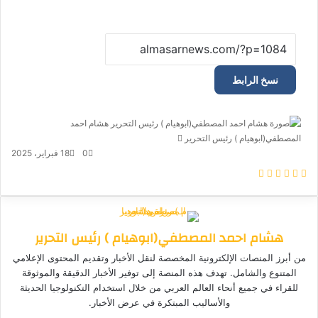
نسخ الرابط
هشام احمد
المصطفي(ابوهيام ) رئيس التحرير
أ
ر
0
18 فبراير، 2025
س
ف
م
م
و
ت
ل
ي
X
ا
ا
ا
ي
ب
س
س
س
ت
ل
ر
ب
ن
ن
س
ق
ي
هشام احمد المصطفي(ابوهيام ) رئيس التحرير
و
ج
ج
ا
ر
د
ك
ر
ر
ب
ا
ا
من أبرز المنصات الإلكترونية المخصصة لنقل الأخبار وتقديم المحتوى الإعلامي
م
إ
المتنوع والشامل. تهدف هذه المنصة إلى توفير الأخبار الدقيقة والموثوقة
ل
للقراء في جميع أنحاء العالم العربي من خلال استخدام التكنولوجيا الحديثة
ك
والأساليب المبتكرة في عرض الأخبار.
ت